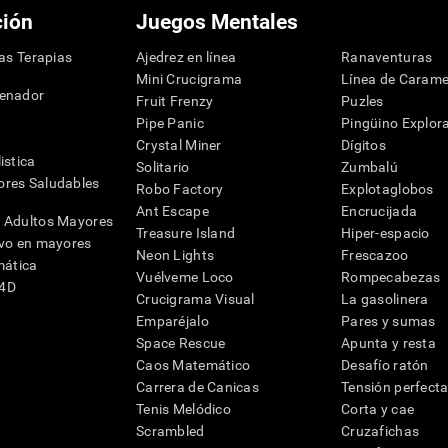
ción
Juegos Mentales
las Terapias
Ajedrez en línea
Ranaventuras
Mini Crucigrama
Línea de Carame
denador
Fruit Frenzy
Puzles
Pipe Panic
Pingüino Explor
Crystal Miner
Dígitos
istica
Solitario
Zumbalú
res Saludables
Robo Factory
Explotaglobos
Ant Escape
Encrucijada
 Adultos Mayores
Treasure Island
Hiper-espacio
ivo en mayores
Neon Lights
Frescazoo
mática
Vuélveme Loco
Rompecabezas
G4D
Crucigrama Visual
La gasolinera
Emparéjalo
Pares y sumas
Space Rescue
Apunta y resta
Caos Matemático
Desafío ratón
Carrera de Canicas
Tensión perfect
Tenis Melódico
Corta y cae
Scrambled
Cruzafichas