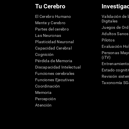
Tu Cerebro
Investiga
El Cerebro Humano
Validación de 
Digitales
Mente y Cerebro
Juegos de Or
Partes del cerebro
Adultos Sanos
Las Neuronas
Pilotos
Plasticidad Neuronal
Evaluación Hol
Capacidad Cerebral
Personas Mayo
Cognición
(iTV)
Pérdida de Memoria
Entrenamiento
Discapacidad Intelectual
Estado cognit
Funciones cerebrales
Revisión siste
Funciones Ejecutivas
Taxonomía S
Coordinación
Memoria
Percepción
Atención