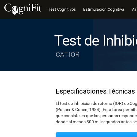
Test Cognitivos
Estimulación Cognitiva
Val
Test de Inhib
CAT-IOR
Especificaciones Técnicas 
El test de inhibición de retorno (IOR) de Co
(Posner & Cohen, 1984). Esta tarea permite
que consiste en que las personas responde
donde al menos 300 milisegundos antes se m