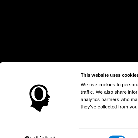
This website uses cookie
* Las evaluaciones de CogniFit están diseñadas para detectar alte
clínico, los resultados de CogniFit (cuando son interpretados por 
neuropsicológica (por ejemplo, un examen neuropsicológico compl
We use cookies to personal
puede ser realizada por un médico o psicólogo cualificado tenie
traffic. We also share info
un dispositivo médico certicado por la FDA. El producto puede ser 
uso del producto debe hacerse en los sujetos humanos apropiados 
analytics partners who may
sujeto humano nunca no podrán ser, en ningún caso, inferiores a l
they’ve collected from your
Condiciones de Uso
Política de Privacidad
Equipo Direc
Declaración de Accesibilidad
Centro de Confianza
Consent