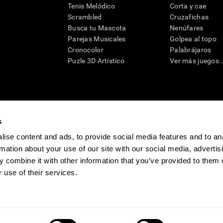
Tenis Melódico
Corta y cae
Scrambled
Cruzafichas
Busca tu Mascota
Nenúfares
Parejas Musicales
Golpea al topo
Cronocolor
Palabrájaros
Puzle 3D Artístico
Ver más juegos..
s
raciones y deterioro cognitivo con el fin de ofrecer a un médico información pertinente p
un profesional de la salud cualificado), se pueden utilizar como ayuda para determinar si u
eto). CogniFit no ofrece directamente un diagnóstico médico de ningún tipo. Un diagnóst
ise content and ads, to provide social media features and to an
ndo en cuenta una amplia gama de posibles factores. De acuerdo al uso indicado, CogniFit
rmation about your use of our site with our social media, advertis
utilizado para estudios de investigación en cualquier campo de investigación relacionado c
conforme al procedimiento dictado por el centro de investigación y será una obligación p
 combine it with other information that you’ve provided to them o
as requeridas para cualquier sujeto de investigación en virtud de lo dispuesto en la Secc
 use of their services.
tivo
Sala de prensa de CogniFit
Media Kit
Conviértete en afiliado
Conviértet