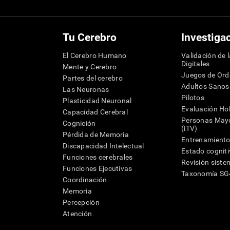
Tu Cerebro
Investiga
El Cerebro Humano
Validación de 
Digitales
Mente y Cerebro
Juegos de Or
Partes del cerebro
Adultos Sanos
Las Neuronas
Pilotos
Plasticidad Neuronal
Evaluación Hol
Capacidad Cerebral
Personas Mayo
Cognición
(iTV)
Pérdida de Memoria
Entrenamiento
Discapacidad Intelectual
Estado cognit
Funciones cerebrales
Revisión siste
Funciones Ejecutivas
Taxonomía S
Coordinación
Memoria
Percepción
Atención