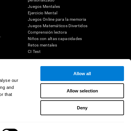
personalizado
Juegos Mentales
Ejercicio Mental
Juegos Online para la memoria
Juegos Matemáticos Divertidos
Comprensión lectora
.
Niños con altas capacidades
Retos mentales
CI Test
ara diseñar una intervención terapéutica apropiada. En un entorno
Allow all
n individuo debe ser dirigido a una posterior evaluación
ico de TDAH, dislexia, demencia o enfermedad similar sólo
alyse our
 no indica que esta herramienta sea o deba ser considerada como
ing and
on la cognición. Si se utiliza para fines de investigación, todo
Allow selection
or parte del investigador. Todas estas protecciones para el
r that
ión 45 CFR 46 del Código de Regulaciones Federales.
Deny
e en distribuidor
Contacto
Ayuda