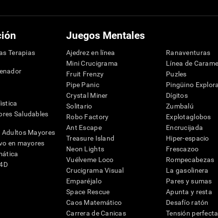
ción
Juegos Mentales
las Terapias
Ajedrez en línea
Ranaventuras
Mini Crucigrama
Línea de Carame
denador
Fruit Frenzy
Puzles
Pipe Panic
Pingüino Explor
Crystal Miner
Dígitos
istica
Solitario
Zumbalú
res Saludables
Robo Factory
Explotaglobos
Ant Escape
Encrucijada
 Adultos Mayores
Treasure Island
Hiper-espacio
ivo en mayores
Neon Lights
Frescazoo
mática
Vuélveme Loco
Rompecabezas
G4D
Crucigrama Visual
La gasolinera
Emparéjalo
Pares y sumas
Space Rescue
Apunta y resta
Caos Matemático
Desafío ratón
Carrera de Canicas
Tensión perfect