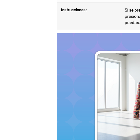
Instrucciones:
Si se p
presion
puedas