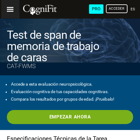
PRO
ACCEDER
ESP
Test de span de
memoria de trabajo
de caras
CAT-FWMS
Accede a esta evaluación neuropsicológica.
Evaluación cognitiva de tus capacidades cognitivas.
Compara los resultados por grupos de edad. ¡Pruébalo!
EMPEZAR AHORA
Especificaciones Técnicas de la Tarea