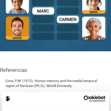
Referencias
Corsi, P.M. (1972). Human memory and the medial temporal
region of the brain (Ph.D.). McGill University.
Tulsky, D. S., Chiaravalloti, N. D., Palmer, B. W., & Chelune, G. J.
(2003). The Wechsler Memory Scale, Third Edition. Clinical
Interpretation of the WAIS-III and WMS-III, 93-139.
https://doi.org/10.1016/b978-012703570-3/50007-9