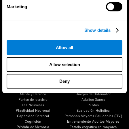
Marketing
Show details
Allow all
Síguenos en
Allow selection
Tu Cerebro
Investigación
Deny
El Cerebro Humano
Validación de las Terapias Digitales
Mente y Cerebro
Juegos de Ordenador
Partes del cerebro
Adultos Sanos
Las Neuronas
Pilotos
Plasticidad Neuronal
Evaluación Holistica
Capacidad Cerebral
Personas Mayores Saludables (iTV)
Cognición
Entrenamiento Adultos Mayores
Pérdida de Memoria
Estado cognitivo en mayores