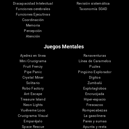
Discapacidad Intelectual
Revisión sistemática
Funciones cerebrales
Taxonomía SG4D
Funciones Ejecutivas
Coordinación
Memoria
Percepción
Atención
Juegos Mentales
Ajedrez en línea
Ranaventuras
Mini Crucigrama
Línea de Caramelos
Fruit Frenzy
Puzles
Pipe Panic
Pingüino Explorador
Crystal Miner
Dígitos
Solitario
Zumbalú
Robo Factory
Explotaglobos
Ant Escape
Encrucijada
Treasure Island
Hiper-espacio
Neon Lights
Frescazoo
Vuélveme Loco
Rompecabezas
Crucigrama Visual
La gasolinera
Emparéjalo
Pares y sumas
Space Rescue
Apunta y resta