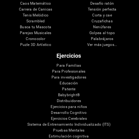
Caos Matemático
Desafío ratón
Carrera de Canicas
Tensión perfecta
Tenis Melódico
Corta y cae
Scrambled
Cruzafichas
Busca tu Mascota
Nenúfares
Parejas Musicales
Golpea al topo
Cronocolor
Palabrájaros
Puzle 3D Artístico
Ver más juegos...
Ejercicios
Para Familias
Para Profesionales
Para investigadores
Educación
Patente
Babybright®
Distribuidores
Ejercicios para niños
Desarrollo Cognitivo
Ejercicios Cerebrales
Sistema de Entrenamiento Individualizado (ITS)
Pruebas Mentales
Estimulación cognitiva