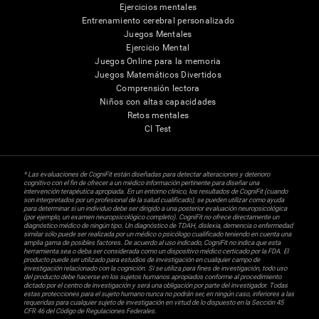
Ejercicios mentales
Entrenamiento cerebral personalizado
Juegos Mentales
Ejercicio Mental
Juegos Online para la memoria
Juegos Matemáticos Divertidos
Comprensión lectora
Niños con altas capacidades
Retos mentales
CI Test
* Las evaluaciones de CogniFit están diseñadas para detectar alteraciones y deterioro
cognitivo con el fin de ofrecer a un médico información pertinente para diseñar una
intervención terapéutica apropiada. En un entorno clínico, los resultados de CogniFit (cuando
son interpretados por un profesional de la salud cualificado), se pueden utilizar como ayuda
para determinar si un individuo debe ser dirigido a una posterior evaluación neuropsicológica
(por ejemplo, un examen neuropsicológico completo). CogniFit no ofrece directamente un
diagnóstico médico de ningún tipo. Un diagnóstico de TDAH, dislexia, demencia o enfermedad
similar sólo puede ser realizada por un médico o psicólogo cualificado teniendo en cuenta una
amplia gama de posibles factores. De acuerdo al uso indicado, CogniFit no indica que esta
herramienta sea o deba ser considerada como un dispositivo médico certicado por la FDA. El
producto puede ser utilizado para estudios de investigación en cualquier campo de
investigación relacionado con la cognición. Si se utiliza para fines de investigación, todo uso
del producto debe hacerse en los sujetos humanos apropiados conforme al procedimiento
dictado por el centro de investigación y será una obligación por parte del investigador. Todas
estas protecciones para el sujeto humano nunca no podrán ser, en ningún caso, inferiores a las
requeridas para cualquier sujeto de investigación en virtud de lo dispuesto en la Sección 45
CFR 46 del Código de Regulaciones Federales.