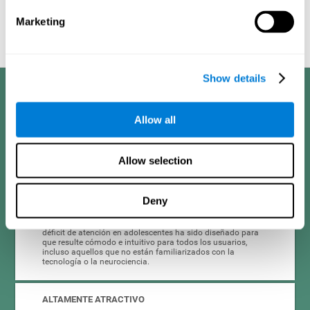
Proyección gráfica orientativa de las redes neuronales después de
3
semanas.
Marketing
Show details
Sus ventajas
Allow all
CogniFit ha diseñado el entrenamiento para el déficit de atención en
niños y adolescentes a través de una metodología científica con un
objetivo claro: que sea eficaz, accesible y motivante para sus usuarios.
Gracias a esto, el entrenamiento de CogniFit para el déficit atencional
Allow selection
en adolescentes y niños tiene una serie de ventajas:
Deny
FÁCIL DE GESTIONAR
El uso del entrenamiento de CogniFit para los síntomas del
déficit de atención en adolescentes ha sido diseñado para
que resulte cómodo e intuitivo para todos los usuarios,
incluso aquellos que no están familiarizados con la
tecnología o la neurociencia.
ALTAMENTE ATRACTIVO