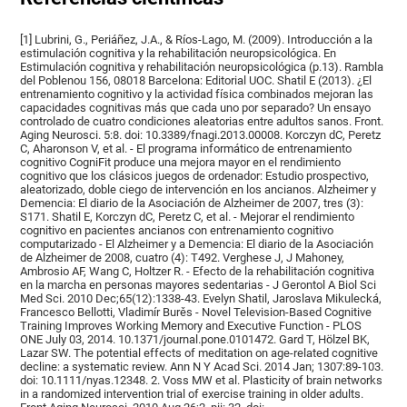
[1] Lubrini, G., Periáñez, J.A., & Ríos-Lago, M. (2009). Introducción a la
estimulación cognitiva y la rehabilitación neuropsicológica. En
Estimulación cognitiva y rehabilitación neuropsicológica (p.13). Rambla
del Poblenou 156, 08018 Barcelona: Editorial UOC. Shatil E (2013). ¿El
entrenamiento cognitivo y la actividad física combinados mejoran las
capacidades cognitivas más que cada uno por separado? Un ensayo
controlado de cuatro condiciones aleatorias entre adultos sanos. Front.
Aging Neurosci. 5:8. doi: 10.3389/fnagi.2013.00008. Korczyn dC, Peretz
C, Aharonson V, et al. - El programa informático de entrenamiento
cognitivo CogniFit produce una mejora mayor en el rendimiento
cognitivo que los clásicos juegos de ordenador: Estudio prospectivo,
aleatorizado, doble ciego de intervención en los ancianos. Alzheimer y
Demencia: El diario de la Asociación de Alzheimer de 2007, tres (3):
S171. Shatil E, Korczyn dC, Peretz C, et al. - Mejorar el rendimiento
cognitivo en pacientes ancianos con entrenamiento cognitivo
computarizado - El Alzheimer y a Demencia: El diario de la Asociación
de Alzheimer de 2008, cuatro (4): T492. Verghese J, J Mahoney,
Ambrosio AF, Wang C, Holtzer R. - Efecto de la rehabilitación cognitiva
en la marcha en personas mayores sedentarias - J Gerontol A Biol Sci
Med Sci. 2010 Dec;65(12):1338-43. Evelyn Shatil, Jaroslava Mikulecká,
Francesco Bellotti, Vladimír Burěs - Novel Television-Based Cognitive
Training Improves Working Memory and Executive Function - PLOS
ONE July 03, 2014. 10.1371/journal.pone.0101472. Gard T, Hölzel BK,
Lazar SW. The potential effects of meditation on age-related cognitive
decline: a systematic review. Ann N Y Acad Sci. 2014 Jan; 1307:89-103.
doi: 10.1111/nyas.12348. 2. Voss MW et al. Plasticity of brain networks
in a randomized intervention trial of exercise training in older adults.