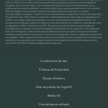
el fin de ofrecer a un médico información pertinente para diseñar una intervención terapéutica
apropiada. En un entorno clínico, los resultados de CogniFit (cuando son interpretados por un
profesional de la salud cualificado), se pueden utilizar como ayuda para determinar si un individuo
debe ser dirigido a una posterior evaluación neuropsicológica (por ejemplo, un examen
neuropsicológico completo). CogniFit no ofrece directamente un diagnóstico médico de ningún tipo.
Un diagnóstico de TDAH, dislexia, demencia o enfermedad similar sólo puede ser realizada por un
médico o psicólogo cualificado teniendo en cuenta una amplia gama de posibles factores. De
acuerdo al uso indicado, CogniFit no indica que esta herramienta sea o deba ser considerada como
un dispositivo médico certicado por la FDA. El producto puede ser utilizado para estudios de
investigación en cualquier campo de investigación relacionado con la cognición. Si se utiliza para
fines de investigación, todo uso del producto debe hacerse en los sujetos humanos apropiados
conforme al procedimiento dictado por el centro de investigación y será una obligación por parte del
investigador. Todas estas protecciones para el sujeto humano nunca no podrán ser, en ningún caso,
inferiores a las requeridas para cualquier sujeto de investigación en virtud de lo dispuesto en la
Sección 45 CFR 46 del Código de Regulaciones Federales.
Condiciones de Uso
Política de Privacidad
Equipo Directivo
Sala de prensa de CogniFit
Media Kit
Conviértete en afiliado