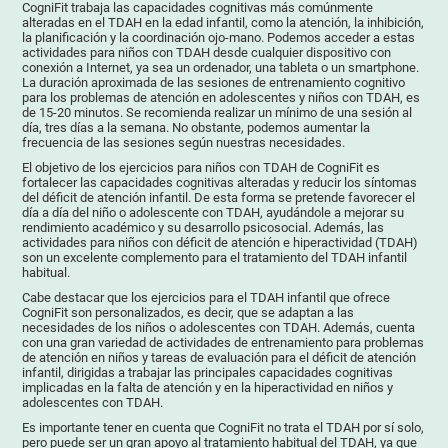
CogniFit trabaja las capacidades cognitivas más comúnmente
alteradas en el TDAH en la edad infantil, como la atención, la inhibición,
la planificación y la coordinación ojo-mano. Podemos acceder a estas
actividades para niños con TDAH desde cualquier dispositivo con
conexión a Internet, ya sea un ordenador, una tableta o un smartphone.
La duración aproximada de las sesiones de entrenamiento cognitivo
para los problemas de atención en adolescentes y niños con TDAH, es
de 15-20 minutos. Se recomienda realizar un mínimo de una sesión al
día, tres días a la semana. No obstante, podemos aumentar la
frecuencia de las sesiones según nuestras necesidades.
El objetivo de los ejercicios para niños con TDAH de CogniFit es
fortalecer las capacidades cognitivas alteradas y reducir los síntomas
del déficit de atención infantil. De esta forma se pretende favorecer el
día a día del niño o adolescente con TDAH, ayudándole a mejorar su
rendimiento académico y su desarrollo psicosocial. Además, las
actividades para niños con déficit de atención e hiperactividad (TDAH)
son un excelente complemento para el tratamiento del TDAH infantil
habitual.
Cabe destacar que los ejercicios para el TDAH infantil que ofrece
CogniFit son personalizados, es decir, que se adaptan a las
necesidades de los niños o adolescentes con TDAH. Además, cuenta
con una gran variedad de actividades de entrenamiento para problemas
de atención en niños y tareas de evaluación para el déficit de atención
infantil, dirigidas a trabajar las principales capacidades cognitivas
implicadas en la falta de atención y en la hiperactividad en niños y
adolescentes con TDAH.
Es importante tener en cuenta que CogniFit no trata el TDAH por sí solo,
pero puede ser un gran apoyo al tratamiento habitual del TDAH, ya que