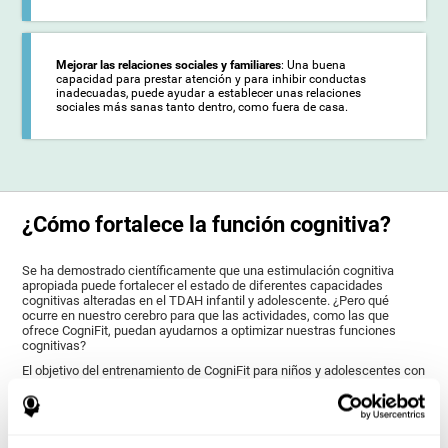
Mejorar las relaciones sociales y familiares
: Una buena
capacidad para prestar atención y para inhibir conductas
inadecuadas, puede ayudar a establecer unas relaciones
sociales más sanas tanto dentro, como fuera de casa.
¿Cómo fortalece la función cognitiva?
Se ha demostrado científicamente que una estimulación cognitiva
apropiada puede fortalecer el estado de diferentes capacidades
cognitivas alteradas en el TDAH infantil y adolescente. ¿Pero qué
ocurre en nuestro cerebro para que las actividades, como las que
ofrece CogniFit, puedan ayudarnos a optimizar nuestras funciones
cognitivas?
El objetivo del entrenamiento de CogniFit para niños y adolescentes con
TDAH es estimular la plasticidad cerebral para fortalecer las áreas
cerebrales que se ven alteradas en el TDAH, así como sus funciones
cognitivas relacionadas. La plasticidad cerebral es un mecanismo de
nuestro cerebro que nos permite modificar el patrón de conexiones
neuronales para adaptarse a las exigencias que les presentemos, tanto