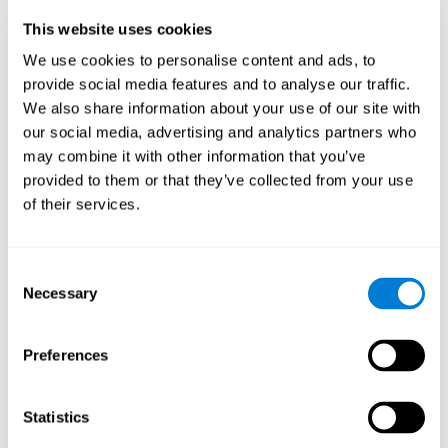
en nuestro día a día, como a través de las actividades para el TDAH
This website uses cookies
infantil de CogniFit. Si realizamos adecuadamente las actividades para
el TDAH, produciremos una demanda cognitiva que ayudará a nuestro
cerebro a adaptarse y, por tanto, a fortalecerse para responder de una
We use cookies to personalise content and ads, to
manera más eficiente a las necesidades del día a día.
provide social media features and to analyse our traffic.
De esta forma, las actividades del entrenamiento de CogniFit para
We also share information about your use of our site with
adolescentes y niños con TDAH están pensadas para estimular las
funciones cognitivas y áreas cerebrales más relacionadas con el
our social media, advertising and analytics partners who
trastorno por déficit de atención con hiperactividad. A través de estas
may combine it with other information that you’ve
actividades para el TDAH infantil, se pretende ejercitar de una manera
diferencial los puntos débiles de los niños y adolescentes con déficit
provided to them or that they’ve collected from your use
de atención, para convertirlos en fortalezas.
of their services.
1ª SEMANA
2ª SEMANA
3ª SEMANA
Consent
Necessary
Selection
Preferences
Statistics