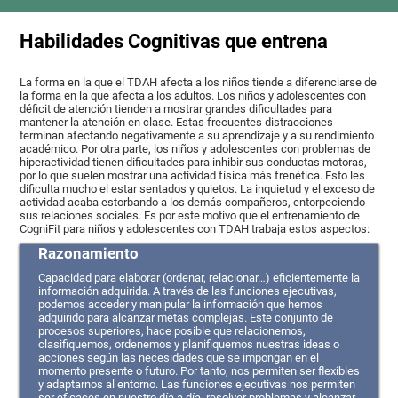
Habilidades Cognitivas que entrena
La forma en la que el TDAH afecta a los niños tiende a diferenciarse de
la forma en la que afecta a los adultos. Los niños y adolescentes con
déficit de atención tienden a mostrar grandes dificultades para
mantener la atención en clase. Estas frecuentes distracciones
terminan afectando negativamente a su aprendizaje y a su rendimiento
académico. Por otra parte, los niños y adolescentes con problemas de
hiperactividad tienen dificultades para inhibir sus conductas motoras,
por lo que suelen mostrar una actividad física más frenética. Esto les
dificulta mucho el estar sentados y quietos. La inquietud y el exceso de
actividad acaba estorbando a los demás compañeros, entorpeciendo
sus relaciones sociales. Es por este motivo que el entrenamiento de
CogniFit para niños y adolescentes con TDAH trabaja estos aspectos:
Razonamiento
Capacidad para elaborar (ordenar, relacionar…) eficientemente la
información adquirida. A través de las funciones ejecutivas,
podemos acceder y manipular la información que hemos
adquirido para alcanzar metas complejas. Este conjunto de
procesos superiores, hace posible que relacionemos,
clasifiquemos, ordenemos y planifiquemos nuestras ideas o
acciones según las necesidades que se impongan en el
momento presente o futuro. Por tanto, nos permiten ser flexibles
y adaptarnos al entorno. Las funciones ejecutivas nos permiten
ser eficaces en nuestro día a día, resolver problemas y alcanzar