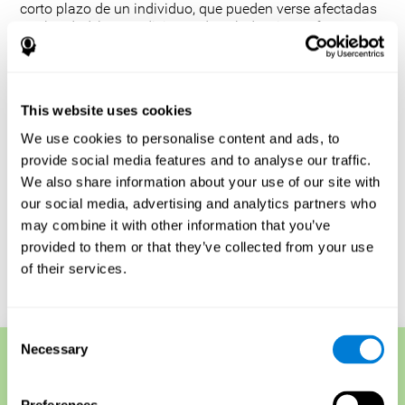
corto plazo de un individuo, que pueden verse afectadas
por la edad, las condiciones de salud y ciertos factores
relacionados con el estilo de vida, como la falta de sueño
o el consumo de alcohol. Es importante tener en cuenta
que este tipo de pruebas de memoria pueden no ser lo
suficientemente sensibles para detectar los cambios
This website uses cookies
cognitivos más sutiles causados por enfermedades
como el Alzheimer o la demencia.
We use cookies to personalise content and ads, to
provide social media features and to analyse our traffic.
Además, estas pruebas no miden las funciones de la
memoria a largo plazo. Sin embargo, su capacidad para
We also share information about your use of our site with
realizar un seguimiento de los cambios en el rendimiento
our social media, advertising and analytics partners who
de una persona a lo largo del tiempo resulta útil para
may combine it with other information that you’ve
comprender su salud cognitiva general.
provided to them or that they’ve collected from your use
of their services.
Comienza tu test de memoria online gratuito
Consent
Necessary
Selection
Técnicas de memoria