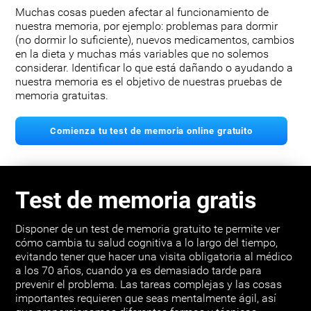
Muchas cosas pueden afectar al funcionamiento de
nuestra memoria, por ejemplo: problemas para dormir
(no dormir lo suficiente), nuevos medicamentos, cambios
en la dieta y muchas más variables que no solemos
considerar. Identificar lo que está dañando o ayudando a
nuestra memoria es el objetivo de nuestras pruebas de
memoria gratuitas.
Comienza tu test de memoria online gratuito
Test de memoria gratis
Disponer de un test de memoria gratuito te permite ver
cómo cambia tu salud cognitiva a lo largo del tiempo,
evitando tener que hacer una visita obligatoria al médico
a los 70 años, cuando ya es demasiado tarde para
prevenir el problema. Las tareas complejas y las cosas
importantes requieren que seas mentalmente ágil, así