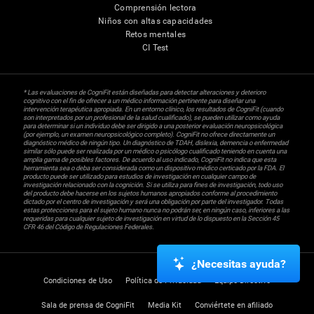
Comprensión lectora
Niños con altas capacidades
Retos mentales
CI Test
* Las evaluaciones de CogniFit están diseñadas para detectar alteraciones y deterioro
cognitivo con el fin de ofrecer a un médico información pertinente para diseñar una
intervención terapéutica apropiada. En un entorno clínico, los resultados de CogniFit (cuando
son interpretados por un profesional de la salud cualificado), se pueden utilizar como ayuda
para determinar si un individuo debe ser dirigido a una posterior evaluación neuropsicológica
(por ejemplo, un examen neuropsicológico completo). CogniFit no ofrece directamente un
diagnóstico médico de ningún tipo. Un diagnóstico de TDAH, dislexia, demencia o enfermedad
similar sólo puede ser realizada por un médico o psicólogo cualificado teniendo en cuenta una
amplia gama de posibles factores. De acuerdo al uso indicado, CogniFit no indica que esta
herramienta sea o deba ser considerada como un dispositivo médico certicado por la FDA. El
producto puede ser utilizado para estudios de investigación en cualquier campo de
investigación relacionado con la cognición. Si se utiliza para fines de investigación, todo uso
del producto debe hacerse en los sujetos humanos apropiados conforme al procedimiento
dictado por el centro de investigación y será una obligación por parte del investigador. Todas
estas protecciones para el sujeto humano nunca no podrán ser, en ningún caso, inferiores a las
requeridas para cualquier sujeto de investigación en virtud de lo dispuesto en la Sección 45
CFR 46 del Código de Regulaciones Federales.
¿Necesitas ayuda?
Condiciones de Uso
Política de Privacidad
Equipo Directivo
Sala de prensa de CogniFit
Media Kit
Conviértete en afiliado