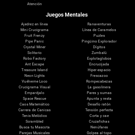
Atención
Juegos Mentales
Ajedrez en línea
Ranaventuras
Mini Crucigrama
Línea de Caramelos
Fruit Frenzy
Puzles
Pipe Panic
Pingüino Explorador
Crystal Miner
Dígitos
Solitario
Zumbalú
Robo Factory
Explotaglobos
Ant Escape
Encrucijada
Treasure Island
Hiper-espacio
Neon Lights
Frescazoo
Vuélveme Loco
Rompecabezas
Crucigrama Visual
La gasolinera
Emparéjalo
Pares y sumas
Space Rescue
Apunta y resta
Caos Matemático
Desafío ratón
Carrera de Canicas
Tensión perfecta
Tenis Melódico
Corta y cae
Scrambled
Cruzafichas
Busca tu Mascota
Nenúfares
Parejas Musicales
Golpea al topo