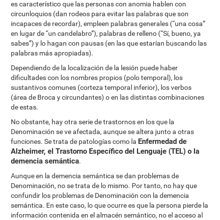
es característico que las personas con anomia hablen con
circunloquios (dan rodeos para evitar las palabras que son
incapaces de recordar), empleen palabras generales (“una cosa”
en lugar de “un candelabro”), palabras de relleno (“Sí, bueno, ya
sabes”) y lo hagan con pausas (en las que estarían buscando las
palabras más apropiadas).
Dependiendo de la localización de la lesión puede haber
dificultades con los nombres propios (polo temporal), los
sustantivos comunes (corteza temporal inferior), los verbos
(área de Broca y circundantes) o en las distintas combinaciones
de estas.
No obstante, hay otra serie de trastornos en los que la
Denominación se ve afectada, aunque se altera junto a otras
Enfermedad de
funciones. Se trata de patologías como la
Alzheimer, el Trastorno Específico del Lenguaje (TEL) o la
demencia semántica
.
Aunque en la demencia semántica se dan problemas de
Denominación, no se trata de lo mismo. Por tanto, no hay que
confundir los problemas de Denominación con la demencia
semántica. En este caso, lo que ocurre es que la persona pierde la
información contenida en el almacén semántico, no el acceso al