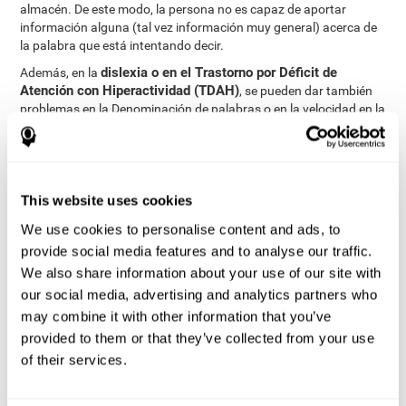
almacén. De este modo, la persona no es capaz de aportar
información alguna (tal vez información muy general) acerca de
la palabra que está intentando decir.
dislexia o en el Trastorno por Déficit de
Además, en la
Atención con Hiperactividad (TDAH)
, se pueden dar también
problemas en la Denominación de palabras o en la velocidad en la
que se lleva a cabo esta tarea.
¿Cómo medir y evaluar la
capacidad de denominación?
This website uses cookies
We use cookies to personalise content and ads, to
La denominación resulta crítica para la comunicación y
provide social media features and to analyse our traffic.
aprendizaje. Es clave en la eficiencia y en la comprensión del
We also share information about your use of our site with
lenguaje. En cualquier situación en la que necesitemos referirnos
our social media, advertising and analytics partners who
a algo, vamos a emplear la denominación.
may combine it with other information that you’ve
A través de una
evaluación neuropsicológica completa
se puede
provided to them or that they’ve collected from your use
valorar de una manera eficaz y fiable un largo rango de funciones
cognitivas, entre ellas, la capacidad de denominación. En
of their services.
concreto, para evaluar la capacidad de denominación, contamos
con diferentes tareas, que permiten valorar con precisión la