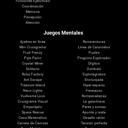
Funciones Ejecutivas
Coordinación
Memoria
Percepción
Atención
Juegos Mentales
Ajedrez en línea
Ranaventuras
Mini Crucigrama
Línea de Caramelos
Fruit Frenzy
Puzles
Pipe Panic
Pingüino Explorador
Crystal Miner
Dígitos
Solitario
Zumbalú
Robo Factory
Explotaglobos
Ant Escape
Encrucijada
Treasure Island
Hiper-espacio
Neon Lights
Frescazoo
Vuélveme Loco
Rompecabezas
Crucigrama Visual
La gasolinera
Emparéjalo
Pares y sumas
Space Rescue
Apunta y resta
Caos Matemático
Desafío ratón
Carrera de Canicas
Tensión perfecta