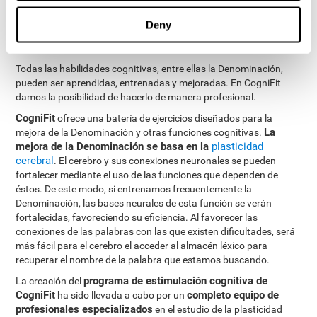
¿Cómo mejorar la capacidad de
Deny
Denominación?
Todas las habilidades cognitivas, entre ellas la Denominación,
pueden ser aprendidas, entrenadas y mejoradas. En CogniFit
damos la posibilidad de hacerlo de manera profesional.
CogniFit
ofrece una batería de ejercicios diseñados para la
La
mejora de la Denominación y otras funciones cognitivas.
mejora de la Denominación se basa en la
plasticidad
cerebral
. El cerebro y sus conexiones neuronales se pueden
fortalecer mediante el uso de las funciones que dependen de
éstos. De este modo, si entrenamos frecuentemente la
Denominación, las bases neurales de esta función se verán
fortalecidas, favoreciendo su eficiencia. Al favorecer las
conexiones de las palabras con las que existen dificultades, será
más fácil para el cerebro el acceder al almacén léxico para
recuperar el nombre de la palabra que estamos buscando.
programa de estimulación cognitiva de
La creación del
CogniFit
completo equipo de
ha sido llevada a cabo por un
profesionales especializados
en el estudio de la plasticidad