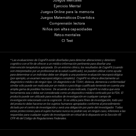
Juegos Mentales
Ejercicio Mental
Juegos Online para la memoria
Juegos Matemáticos Divertidos
Comprensión lectora
Niños con altas capacidades
Retos mentales
CI Test
* Las evaluaciones de CogniFit están diseñadas para detectar alteraciones y deterioro
cognitivo con el fin de ofrecer a un médico información pertinente para diseñar una
intervención terapéutica apropiada. En un entorno clínico, los resultados de CogniFit (cuando
son interpretados por un profesional de la salud cualificado), se pueden utilizar como ayuda
para determinar si un individuo debe ser dirigido a una posterior evaluación neuropsicológica
(por ejemplo, un examen neuropsicológico completo). CogniFit no ofrece directamente un
diagnóstico médico de ningún tipo. Un diagnóstico de TDAH, dislexia, demencia o enfermedad
similar sólo puede ser realizada por un médico o psicólogo cualificado teniendo en cuenta una
amplia gama de posibles factores. De acuerdo al uso indicado, CogniFit no indica que esta
herramienta sea o deba ser considerada como un dispositivo médico certicado por la FDA. El
producto puede ser utilizado para estudios de investigación en cualquier campo de
investigación relacionado con la cognición. Si se utiliza para fines de investigación, todo uso
del producto debe hacerse en los sujetos humanos apropiados conforme al procedimiento
dictado por el centro de investigación y será una obligación por parte del investigador. Todas
estas protecciones para el sujeto humano nunca no podrán ser, en ningún caso, inferiores a las
requeridas para cualquier sujeto de investigación en virtud de lo dispuesto en la Sección 45
CFR 46 del Código de Regulaciones Federales.