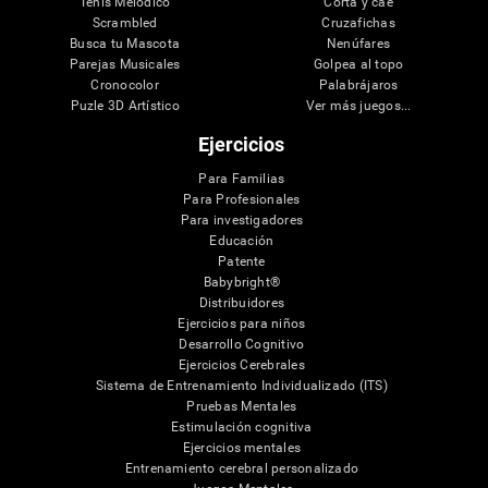
Tenis Melódico
Corta y cae
Scrambled
Cruzafichas
Busca tu Mascota
Nenúfares
Parejas Musicales
Golpea al topo
Cronocolor
Palabrájaros
Puzle 3D Artístico
Ver más juegos...
Ejercicios
Para Familias
Para Profesionales
Para investigadores
Educación
Patente
Babybright®
Distribuidores
Ejercicios para niños
Desarrollo Cognitivo
Ejercicios Cerebrales
Sistema de Entrenamiento Individualizado (ITS)
Pruebas Mentales
Estimulación cognitiva
Ejercicios mentales
Entrenamiento cerebral personalizado