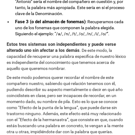
“Antonio” sería el nombre del compañero en cuestión y, por
tanto, la palabra más apropiada. Este sería en sí el proceso
clave de la Denominación.
Fase 3 (o del almacén de fonemas)
: Recuperamos cada
uno de los fonemas que componen la palabra elegida.
Siguiendo el ejemplo: “/a/, /n/, /t/, /o/, /n/, /i/, /o/”.
Estos tres sistemas son independientes y puede verse
alterado uno sin afectar a los demás
. De este modo, la
capacidad de recuperar una palabra específica de nuestro léxico
es independiente del conocimiento que tenemos acerca de
aquello que queremos nombrar.
De este modo podemos querer recordar el nombre de este
compañero nuestro, sabiendo qué relación tenemos con él,
pudiendo describir su aspecto mentalmente o decir en qué año
coincidisteis en clase, pero ser incapaces de recordar, en un
momento dado, su nombre de pila. Esto es lo que se conoce
como “Efecto de la punta de la lengua”, que puede darse sin
trastorno ninguno. Además, este efecto está muy relacionado
con el “Efecto de la hermanastra”, que consiste en que, cuando
estás buscando una palabra en concreto, te vengan a la mente
otra u otras, impidiéndote dar con la palabra que querías.