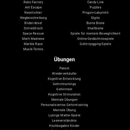
Robo Factory
Candy Line
Ant Escape
Puzzles
Neonlichter
Pinguin-Labyrinth
Wegbeschreibung
Digits
Bilderrätsel
Bunte Biene
Schreibtisch
Knallbiene
Space Rescue
Spiele für mentale Beweglichkeit
Math Madness
Online-Gedächtnisspiele
Marble Race
Gehirnjogging-Spiele
Musik-Tennis
Übungen
Patent
Wiederverkäufer
Kognitive Entwicklung
Gehirntrainings
Gehirntest
Kognitive Stimulation
Mentale Übungen
Personalisiertes Gehirntraining
Mentale Übung
Lustige Mathe-Spiele
Leseverständnis
Hochbegabte Kinder