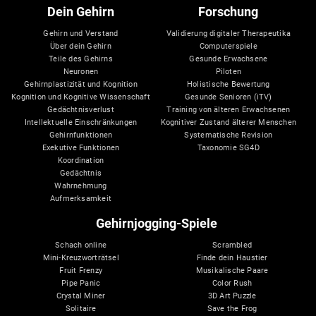
Dein Gehirn
Forschung
Gehirn und Verstand
Validierung digitaler Therapeutika
Über dein Gehirn
Computerspiele
Teile des Gehirns
Gesunde Erwachsene
Neuronen
Piloten
Gehirnplastizität und Kognition
Holistische Bewertung
Kognition und Kognitive Wissenschaft
Gesunde Senioren (iTV)
Gedächtnisverlust
Training von älteren Erwachsenen
Intellektuelle Einschränkungen
Kognitiver Zustand älterer Menschen
Gehirnfunktionen
Systematische Revision
Exekutive Funktionen
Taxonomie SG4D
Koordination
Gedächtnis
Wahrnehmung
Aufmerksamkeit
Gehirnjogging-Spiele
Schach online
Scrambled
Mini-Kreuzworträtsel
Finde dein Haustier
Fruit Frenzy
Musikalische Paare
Pipe Panic
Color Rush
Crystal Miner
3D Art Puzzle
Solitaire
Save the Frog