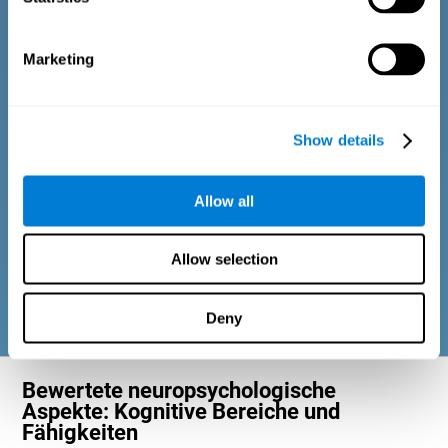
Diagnosekriterien für Erwachsene und ältere
Marketing
Menschen
Der Fragebogen umfasst verschiedene einfache Fragen, die
Show details
vom zuständigen Experten oder von der Person, die die
allgemeine kognitive Bewertung ausführt, beantwortet werden.
Die Fragen beziehen sich auf folgende Bereiche: physisches
Wohlbefinden (adäquate physische Kondition), psychologisches
Allow all
Wohlbefinden (guter Zustand der kognitiven und emotionalen
Prozesse) und soziales Wohlbefinden (gesunde und
bereichernde Beziehungen zu Mitmenschen). Die Fragen in
jedem dieser Bereiche passen sich an die alltägliche Routine
Allow selection
und die Aktivitäten von Erwachsenen und älteren Menschen an.
Deny
Bewertete neuropsychologische
Aspekte: Kognitive Bereiche und
Fähigkeiten