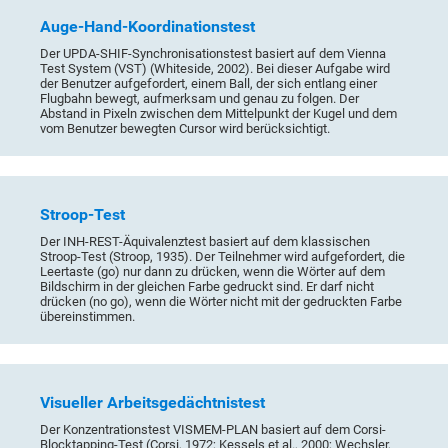
Auge-Hand-Koordinationstest
Der UPDA-SHIF-Synchronisationstest basiert auf dem Vienna
Test System (VST) (Whiteside, 2002). Bei dieser Aufgabe wird
der Benutzer aufgefordert, einem Ball, der sich entlang einer
Flugbahn bewegt, aufmerksam und genau zu folgen. Der
Abstand in Pixeln zwischen dem Mittelpunkt der Kugel und dem
vom Benutzer bewegten Cursor wird berücksichtigt.
Stroop-Test
Der INH-REST-Äquivalenztest basiert auf dem klassischen
Stroop-Test (Stroop, 1935). Der Teilnehmer wird aufgefordert, die
Leertaste (go) nur dann zu drücken, wenn die Wörter auf dem
Bildschirm in der gleichen Farbe gedruckt sind. Er darf nicht
drücken (no go), wenn die Wörter nicht mit der gedruckten Farbe
übereinstimmen.
Visueller Arbeitsgedächtnistest
Der Konzentrationstest VISMEM-PLAN basiert auf dem Corsi-
Blocktapping-Test (Corsi, 1972; Kessels et al., 2000; Wechsler,