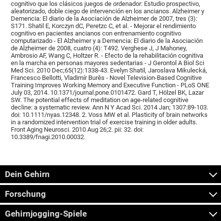
cognitivo que los clásicos juegos de ordenador: Estudio prospectivo,
aleatorizado, doble ciego de intervención en los ancianos. Alzheimer y
Demencia: El diario de la Asociación de Alzheimer de 2007, tres (3):
S171. Shatil E, Korczyn dC, Peretzc C, et al. - Mejorar el rendimiento
cognitivo en pacientes ancianos con entrenamiento cognitivo
computarizado - El Alzheimer y a Demencia: El diario de la Asociación
de Alzheimer de 2008, cuatro (4): T492. Verghese J, J Mahoney,
Ambrosio AF, Wang C, Holtzer R. - Efecto de la rehabilitación cognitiva
en la marcha en personas mayores sedentarias - J Gerontol A Biol Sci
Med Sci. 2010 Dec;65(12):1338-43. Evelyn Shatil, Jaroslava Mikulecká,
Francesco Bellotti, Vladimír Burěs - Novel Television-Based Cognitive
Training Improves Working Memory and Executive Function - PLoS ONE
July 03, 2014. 10.1371/journal.pone.0101472. Gard T, Hölzel BK, Lazar
SW. The potential effects of meditation on age-related cognitive
decline: a systematic review. Ann N Y Acad Sci. 2014 Jan; 1307:89-103.
doi: 10.1111/nyas.12348. 2. Voss MW et al. Plasticity of brain networks
in a randomized intervention trial of exercise training in older adults.
Front Aging Neurosci. 2010 Aug 26;2. pii: 32. doi:
10.3389/fnagi.2010.00032.
Dein Gehirn
Forschung
Gehirnjogging-Spiele