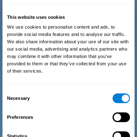
Der Fragebogen umfasst verschiedene einfache Fragen, die
vom zuständigen Experten beantwortet werden. Die Fragen
This website uses cookies
beziehen sich auf folgende Bereiche: physisches Wohlbefinden
(adäquate physische Kondition), psychologisches Wohlbefinden
We use cookies to personalise content and ads, to
(guter Zustand der kognitiven und emotionalen Prozesse) und
provide social media features and to analyse our traffic.
soziales Wohlbefinden (gesunde und bereichernde Beziehungen
zu Mitmenschen). Die Fragen passen sich in jedem dieser
We also share information about your use of our site with
Bereiche an den Alltag der Kinder und Jugendlichen an.
our social media, advertising and analytics partners who
may combine it with other information that you’ve
provided to them or that they’ve collected from your use
Diagnosekriterien für Jugendliche zwischen 13
of their services.
und 17 Jahren
Consent
Der Fragebogen umfasst verschiedene einfache Fragen, die
vom zuständigen Verantwortlichen oder Experten ausgefüllt
Necessary
Selection
werden. Die Fragen beziehen sich auf folgende Bereiche:
physisches Wohlbefinden (adäquate physische Kondition),
psychologisches Wohlbefinden (guter Zustand der kognitiven
und emotionalen Prozesse) und soziales Wohlbefinden
Preferences
(gesunde und bereichernde Beziehungen zu Mitmenschen). Die
Fragen in jedem dieser Bereiche passen sich an den Alltag der
Kinder und Jugendlichen an.
Statistics