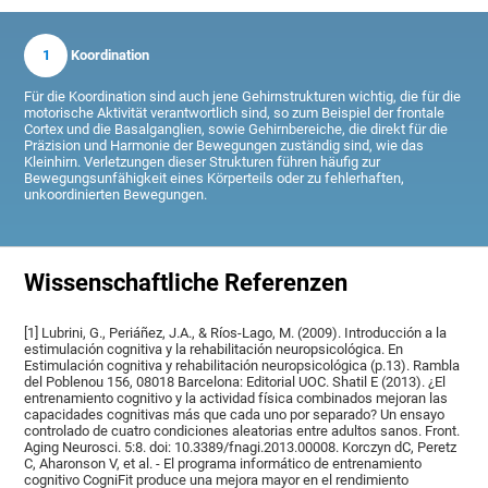
1
Koordination
Für die Koordination sind auch jene Gehirnstrukturen wichtig, die für die
motorische Aktivität verantwortlich sind, so zum Beispiel der frontale
Cortex und die Basalganglien, sowie Gehirnbereiche, die direkt für die
Präzision und Harmonie der Bewegungen zuständig sind, wie das
Kleinhirn. Verletzungen dieser Strukturen führen häufig zur
Bewegungsunfähigkeit eines Körperteils oder zu fehlerhaften,
unkoordinierten Bewegungen.
Wissenschaftliche Referenzen
[1] Lubrini, G., Periáñez, J.A., & Ríos-Lago, M. (2009). Introducción a la
estimulación cognitiva y la rehabilitación neuropsicológica. En
Estimulación cognitiva y rehabilitación neuropsicológica (p.13). Rambla
del Poblenou 156, 08018 Barcelona: Editorial UOC. Shatil E (2013). ¿El
entrenamiento cognitivo y la actividad física combinados mejoran las
capacidades cognitivas más que cada uno por separado? Un ensayo
controlado de cuatro condiciones aleatorias entre adultos sanos. Front.
Aging Neurosci. 5:8. doi: 10.3389/fnagi.2013.00008. Korczyn dC, Peretz
C, Aharonson V, et al. - El programa informático de entrenamiento
cognitivo CogniFit produce una mejora mayor en el rendimiento