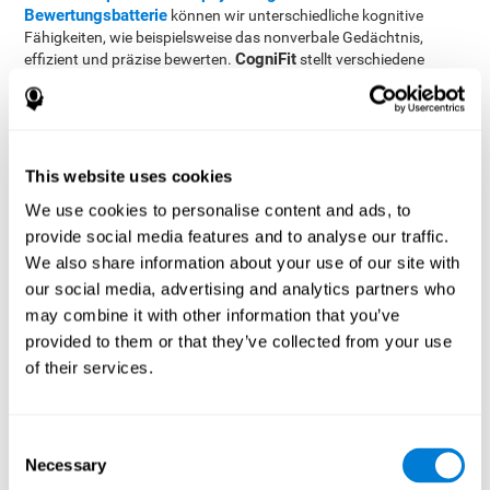
Bewertungsbatterie
können wir unterschiedliche kognitive
Fähigkeiten, wie beispielsweise das nonverbale Gedächtnis,
CogniFit
effizient und präzise bewerten.
stellt verschiedene
professionelle Tests zur Bewertung jener kognitiven Fähigkeiten
zur Verfügung, welche zu den exekutiven Funktionen gehören.
Dazu gehören beispielsweise Inhibitionsfähigkeit, Planung,
Verlagerung, Aktualisierung und das Arbeitsgedächtnis. Die
Tests, die CogniFit für die Bewertung dieser Kapazitäten
This website uses cookies
verwendet, basieren auf dem klassischen NEPSY Test und dem
We use cookies to personalise content and ads, to
Test of Memory Malingering (TOMM). Damit wird nicht nur das
nonverbale Gedächtnis bewertet, sondern auch Fähigkeiten wie
provide social media features and to analyse our traffic.
Reaktionszeit, Arbeitsgedächtnis, visuelle Wahrnehmung,
We also share information about your use of our site with
Benennung, kontextuelles Gedächtnis, Aktualisierung, visuelles
our social media, advertising and analytics partners who
Gedächtnis, Wiedererkennung und
may combine it with other information that you’ve
Verarbeitungsgeschwindigkeit.
provided to them or that they’ve collected from your use
Identifikationstest COM-NAM
: Objekte werden entweder mit
of their services.
einem Bild auf dem Bildschirm oder durch Laute präsentiert.
Der Nutzer muss danach sagen, wie das Objekt beim letzen
Mal präsentiert wurde (durch Bild oder Laut). Wenn das
Consent
Objekt zum ersten Mal präsentiert wird, muss der Nutzer die
Necessary
Selection
entsprechende Option wählen.