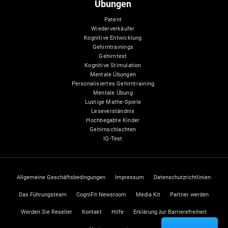
Übungen
Patent
Wiederverkäufer
Kognitive Entwicklung
Gehirntrainings
Gehirntest
Kognitive Stimulation
Mentale Übungen
Personalisiertes Gehirntraining
Mentale Übung
Lustige Mathe-Spiele
Leseverständnis
Hochbegabte Kinder
Gehirnschlachten
IQ-Test
Allgemeine Geschäftsbedingungen
Impressum
Datenschutzrichtlinien
Das Führungsteam
CogniFit Newsroom
Media Kit
Partner werden
Werden Sie Reseller
Kontakt
Hilfe
Erklärung zur Barrierefreiheit