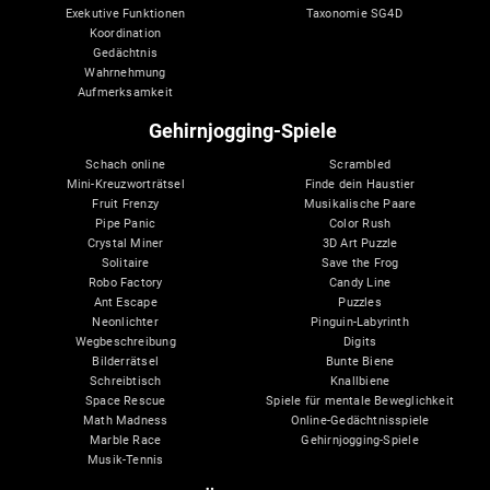
Exekutive Funktionen
Taxonomie SG4D
Koordination
Gedächtnis
Wahrnehmung
Aufmerksamkeit
Gehirnjogging-Spiele
Schach online
Scrambled
Mini-Kreuzworträtsel
Finde dein Haustier
Fruit Frenzy
Musikalische Paare
Pipe Panic
Color Rush
Crystal Miner
3D Art Puzzle
Solitaire
Save the Frog
Robo Factory
Candy Line
Ant Escape
Puzzles
Neonlichter
Pinguin-Labyrinth
Wegbeschreibung
Digits
Bilderrätsel
Bunte Biene
Schreibtisch
Knallbiene
Space Rescue
Spiele für mentale Beweglichkeit
Math Madness
Online-Gedächtnisspiele
Marble Race
Gehirnjogging-Spiele
Musik-Tennis