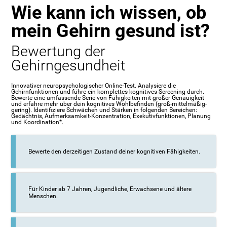
Wie kann ich wissen, ob
mein Gehirn gesund ist?
Bewertung der
Gehirngesundheit
Innovativer neuropsychologischer Online-Test. Analysiere die
Gehirnfunktionen und führe ein komplettes kognitives Screening durch.
Bewerte eine umfassende Serie von Fähigkeiten mit großer Genauigkeit
und erfahre mehr über dein kognitives Wohlbefinden (groß-mittelmäßig-
gering). Identifiziere Schwächen und Stärken in folgenden Bereichen:
Gedächtnis, Aufmerksamkeit-Konzentration, Exekutivfunktionen, Planung
und Koordination*.
Bewerte den derzeitigen Zustand deiner kognitiven Fähigkeiten.
Für Kinder ab 7 Jahren, Jugendliche, Erwachsene und ältere
Menschen.