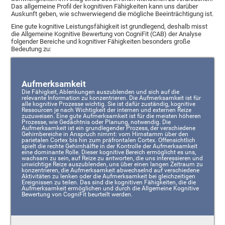
Das allgemeine Profil der kognitiven Fähigkeiten kann uns darüber
Auskunft geben, wie schwerwiegend die mögliche Beeinträchtigung ist.
Eine gute kognitive Leistungsfähigkeit ist grundlegend, deshalb misst
die Allgemeine Kognitive Bewertung von CogniFit (CAB) der Analyse
folgender Bereiche und kognitiver Fähigkeiten besonders große
Bedeutung zu:
Aufmerksamkeit
Die Fähigkeit, Ablenkungen auszublenden und sich auf die
relevante Information zu konzentrieren. Die Aufmerksamkeit ist für
alle kognitive Prozesse wichtig. Sie ist dafür zuständig, kognitive
Ressourcen je nach Wichtigkeit der internen und externen Reize
zuzuweisen. Eine gute Aufmerksamkeit ist für die meisten höheren
Prozesse, wie Gedächtnis oder Planung, notwendig. Die
Aufmerksamkeit ist ein grundlegender Prozess, der verschiedene
Gehirnbereiche in Anspruch nimmt: vom Hirnstamm über den
parietalen Cortex bis hin zum präfrontalen Cortex. Offensichtlich
spielt die rechte Gehirnhälfte in der Kontrolle der Aufmerksamkeit
eine dominante Rolle. Dieser kognitive Bereich ermöglicht es uns,
wachsam zu sein, auf Reize zu antworten, die uns interessieren und
unwichtige Reize auszublenden, uns über einen langen Zeitraum zu
konzentrieren, die Aufmerksamkeit abwechselnd auf verschiedene
Aktivitäten zu lenken oder die Aufmerksamkeit bei gleichzeitigen
Ereignissen zu teilen. Das sind die kognitiven Fähigkeiten, die die
Aufmerksamkeit ermöglichen und durch die Allgemeine Kognitive
Bewertung von CogniFit beurteilt werden.