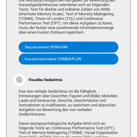
Die neuropsychologischen Aufgaben zur Bewertung des
Kurzzeitgedächtnisses orientieren sich an folgenden
Tests: Test für direkte und indirekte Zahlen von WMS
(Wechsler Memory Scale), Test of Memory Malingering
(TOMM), Tower of London (TOL) und Continuous
Performance Test (CPT). Um diese Aufgaben zu lösen,
muss der Nutzer eine zunehmende Informationsmenge
über einen kurzen Zeitraum speichern.
Sequenzentest WOM-ASM
Konzentrationstest VISMEM-PLAN
Visuelles Gedächtnis
Das non-verbale Gedächtnis ist die Fähigkeit,
Erinnerungen über Gesichter, Figuren und Bilder, Melodien,
Laute und Geräusche, Gerüche, Geschmäcker und
Sensationen zu kodifizieren, zu speichern und abzurufen.
Aufgaben zur Bewertung des non-verbalen
Gedächtnisses:
Diese neuropsychologische Aufgabe lehnt sich an
folgende Tests an: Continuous Performance Test (CPT),
Test of Memory Malingering (TOMM), Visual Organisation