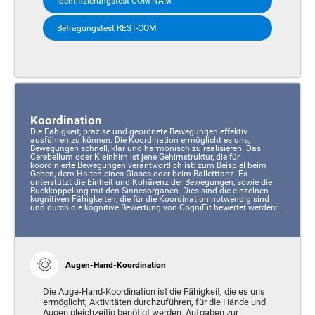
Identifizierungstest COM-NAM
Befragungstest REST-COM
Koordination
Die Fähigkeit, präzise und geordnete Bewegungen effektiv
ausführen zu können. Die Koordination ermöglicht es uns,
Bewegungen schnell, klar und harmonisch zu realisieren. Das
Cerebellum oder Kleinhirn ist jene Gehirnstruktur, die für
koordinierte Bewegungen verantwortlich ist: zum Beispiel beim
Gehen, dem Halten eines Glases oder beim Balletttanz. Es
unterstützt die Einheit und Kohärenz der Bewegungen, sowie die
Rückkoppelung mit den Sinnesorganen. Dies sind die einzelnen
kognitiven Fähigkeiten, die für die Koordination notwendig sind
und durch die kognitive Bewertung von CogniFit bewertet werden:
Augen-Hand-Koordination
Die Auge-Hand-Koordination ist die Fähigkeit, die es uns
ermöglicht, Aktivitäten durchzuführen, für die Hände und
Augen gleichzeitig benötigt werden. Aufgaben zur