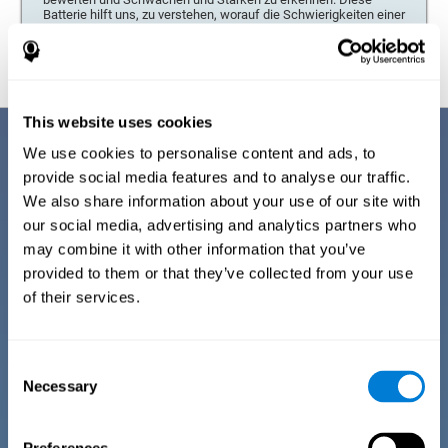
Batterie hilft uns, zu verstehen, worauf die Schwierigkeiten einer
Person zurückzuführen sind.
This website uses cookies
Beschreibung des Fragebogens über
We use cookies to personalise content and ads, to
Wohlbefinden
provide social media features and to analyse our traffic.
We also share information about your use of our site with
Um den Gesundheitszustand einer Person als gut zu bewerten, darf
keine Abweichung in den drei Bereichen des Wohlbefindens
our social media, advertising and analytics partners who
vorhanden sein.
Deshalb wird in der Allgemeinen Kognitiven Bewertung
may combine it with other information that you’ve
von CogniFit (CAB) als Erstes ein Fragebogen mit einem Screening
durchgeführt, mit dem Störungen in allen drei Bereichen des
provided to them or that they’ve collected from your use
Wohlbefindens erkannt werden können, wobei bei den entsprechenden
of their services.
Antworten auch das Alter berücksichtigt wird.
Physisches Wohlbefinden
: Durch neuere Forschungen verfügt die
Wissenschaft über wertvolle Informationen über die enge Verbindung
des physischen und mentalen Zustands. Schlaf, Ernährung oder Sport
Consent
sind Faktoren, die das physische Wohlbefinden bestimmen und
ebenfalls Voraussetzung für eine gute kognitive Leistung sind.
Necessary
Selection
Kognitives oder psychologisches Wohlbefinden
: Das psychologische
Wohlbefinden umfasst kognitive, affektive und emotionale Aspekte in
den unterschiedlichen Lebensbereichen. Das mentale oder