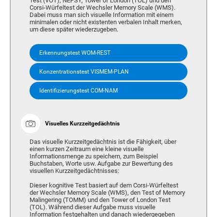
Test (VOT), NEPSY, Tower of London (TOL) und den
Corsi-Würfeltest der Wechsler Memory Scale (WMS).
Dabei muss man sich visuelle Information mit einem
minimalen oder nicht existenten verbalen Inhalt merken,
um diese später wiederzugeben.
Erkennungstest WOM-REST
Konzentrationstest VISMEM-PLAN
Identifizierungstest COM-NAM
Visuelles Kurzzeitgedächtnis
Das visuelle Kurzzeitgedächtnis ist die Fähigkeit, über
einen kurzen Zeitraum eine kleine visuelle
Informationsmenge zu speichern, zum Beispiel
Buchstaben, Worte usw. Aufgabe zur Bewertung des
visuellen Kurzzeitgedächtnisses:
Dieser kognitive Test basiert auf dem Corsi-Würfeltest
der Wechsler Memory Scale (WMS), den Test of Memory
Malingering (TOMM) und den Tower of London Test
(TOL). Während dieser Aufgabe muss visuelle
Information festgehalten und danach wiedergegeben