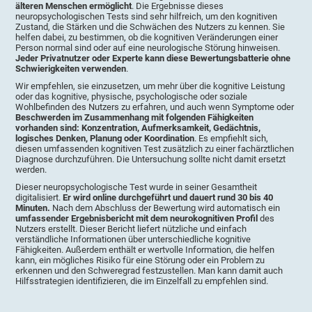
älteren Menschen ermöglicht
. Die Ergebnisse dieses
neuropsychologischen Tests sind sehr hilfreich, um den kognitiven
Zustand, die Stärken und die Schwächen des Nutzers zu kennen. Sie
helfen dabei, zu bestimmen, ob die kognitiven Veränderungen einer
Person normal sind oder auf eine neurologische Störung hinweisen.
Jeder Privatnutzer oder Experte kann diese Bewertungsbatterie ohne
Schwierigkeiten verwenden
.
Wir empfehlen, sie einzusetzen, um mehr über die kognitive Leistung
oder das kognitive, physische, psychologische oder soziale
Wohlbefinden des Nutzers zu erfahren, und auch wenn Symptome oder
Beschwerden im Zusammenhang mit folgenden Fähigkeiten
vorhanden sind: Konzentration, Aufmerksamkeit, Gedächtnis,
logisches Denken, Planung oder Koordination
. Es empfiehlt sich,
diesen umfassenden kognitiven Test zusätzlich zu einer fachärztlichen
Diagnose durchzuführen. Die Untersuchung sollte nicht damit ersetzt
werden.
Dieser neuropsychologische Test wurde in seiner Gesamtheit
digitalisiert.
Er wird online durchgeführt und dauert rund 30 bis 40
Minuten.
Nach dem Abschluss der Bewertung wird automatisch ein
umfassender Ergebnisbericht mit dem neurokognitiven Profil
des
Nutzers erstellt. Dieser Bericht liefert nützliche und einfach
verständliche Informationen über unterschiedliche kognitive
Fähigkeiten. Außerdem enthält er wertvolle Information, die helfen
kann, ein mögliches Risiko für eine Störung oder ein Problem zu
erkennen und den Schweregrad festzustellen. Man kann damit auch
Hilfsstrategien identifizieren, die im Einzelfall zu empfehlen sind.