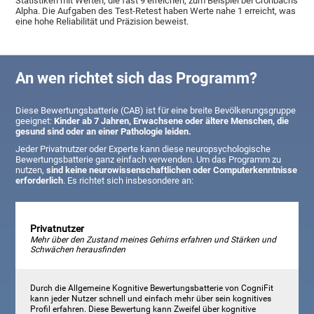
Statistiken mit Werten, die fast 9 erreichen, zum Beispiel bei Cronbachs
Alpha. Die Aufgaben des Test-Retest haben Werte nahe 1 erreicht, was
eine hohe Reliabilität und Präzision beweist.
An wen richtet sich das Programm?
Diese Bewertungsbatterie (CAB) ist für eine breite Bevölkerungsgruppe
geeignet:
Kinder ab 7 Jahren, Erwachsene oder ältere Menschen, die
gesund sind oder an einer Pathologie leiden.
Jeder Privatnutzer oder Experte kann diese neuropsychologische
Bewertungsbatterie ganz einfach verwenden. Um das Programm zu
nutzen,
sind keine neurowissenschaftlichen oder Computerkenntnisse
erforderlich
. Es richtet sich insbesondere an:
Privatnutzer
Mehr über den Zustand meines Gehirns erfahren und Stärken und
Schwächen herausfinden
Durch die Allgemeine Kognitive Bewertungsbatterie von CogniFit
kann jeder Nutzer schnell und einfach mehr über sein kognitives
Profil erfahren. Diese Bewertung kann Zweifel über kognitive