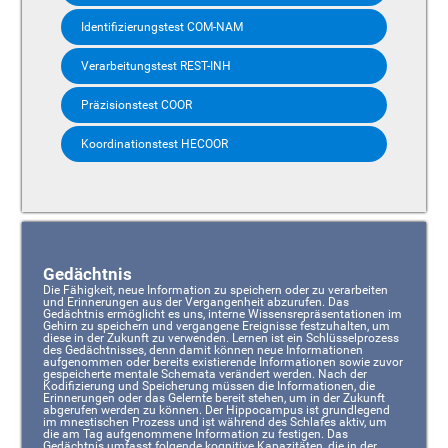
Identifizierungstest COM-NAM
Verarbeitungstest REST-INH
Präzisionstest COOR
Koordinationstest HECOOR
Gedächtnis
Die Fähigkeit, neue Information zu speichern oder zu verarbeiten
und Erinnerungen aus der Vergangenheit abzurufen. Das
Gedächtnis ermöglicht es uns, interne Wissensrepräsentationen im
Gehirn zu speichern und vergangene Ereignisse festzuhalten, um
diese in der Zukunft zu verwenden. Lernen ist ein Schlüsselprozess
des Gedächtnisses, denn damit können neue Informationen
aufgenommen oder bereits existierende Informationen sowie zuvor
gespeicherte mentale Schemata verändert werden. Nach der
Kodifizierung und Speicherung müssen die Informationen, die
Erinnerungen oder das Gelernte bereit stehen, um in der Zukunft
abgerufen werden zu können. Der Hippocampus ist grundlegend
im mnestischen Prozess und ist während des Schlafes aktiv, um
die am Tag aufgenommene Information zu festigen. Das
Gedächtnis umfasst folgende kognitive Kapazitäten, die in der