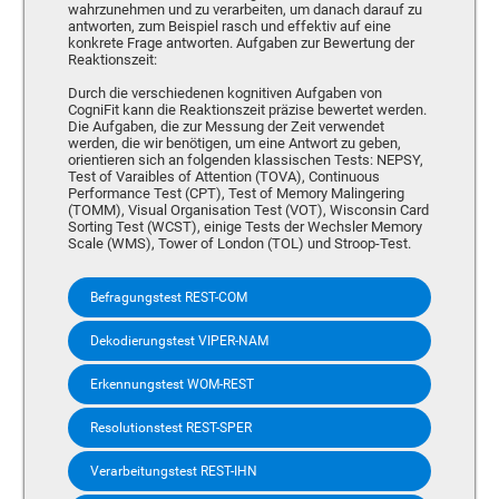
wahrzunehmen und zu verarbeiten, um danach darauf zu
antworten, zum Beispiel rasch und effektiv auf eine
konkrete Frage antworten. Aufgaben zur Bewertung der
Reaktionszeit:
Durch die verschiedenen kognitiven Aufgaben von
CogniFit kann die Reaktionszeit präzise bewertet werden.
Die Aufgaben, die zur Messung der Zeit verwendet
werden, die wir benötigen, um eine Antwort zu geben,
orientieren sich an folgenden klassischen Tests: NEPSY,
Test of Varaibles of Attention (TOVA), Continuous
Performance Test (CPT), Test of Memory Malingering
(TOMM), Visual Organisation Test (VOT), Wisconsin Card
Sorting Test (WCST), einige Tests der Wechsler Memory
Scale (WMS), Tower of London (TOL) und Stroop-Test.
Befragungstest REST-COM
Dekodierungstest VIPER-NAM
Erkennungstest WOM-REST
Resolutionstest REST-SPER
Verarbeitungstest REST-IHN