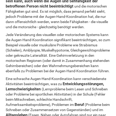
sein kann, auch wenn die Augen und Sehfähigkeit der
betroffenen Person nicht beeinträchtigt
und die motorischen
Fähigkeiten gut sind. Es ist möglich, dass jemand perfekt sieht,
jedoch Probleme mit der Augen-Hand-Koordination hat, die nur
dann offensichtlich werden, wenn beide Fähigkeiten - die visuelle
und die motorsiche - gleichzeitig benötigt werden.
Jede Veränderung des visuellen oder motorischen Systems kann
die Augen-Hand-Koordination signifikant beeinträchtigen, so zum
Beispiel visuelle oder muskuläre Probleme wie Strabismus
(Schielen), Amblyopie, Muskelhypotonie, Gleichgewichtsprobleme
oder gekreuzte Lateralität. Eine Gehirnverletzung in den
motorischen Regionen (oder damit in Zusammenhang stehenden
Gehirnbereichen) oder den Wahrnehmungsbereichen kann
ebenfalls zu Problemen bei der Augen-Hand-Koordination führen.
Eine schwache Augen-Hand-Koordination kann verschiedenste
Entwicklungsstörungen,
Aktivitäten beeinträchtigen, was zu
Lernschwierigkeiten
(Lernprobleme beim Lesen und Schreiben
oder Probleme bei sportlichen Aktivitäten) in der Schule (Fehler
beim Mitschreiben, schlechte Handschrift,
Beruf
Aufmerksamkeitsprobleme), Problemen im
(Probleme beim
Schreiben oder Zusammensetzen von Gegenständen) und im
Alltagsleben
(Essen, Nähen oder Autofahren sind nur ein paar