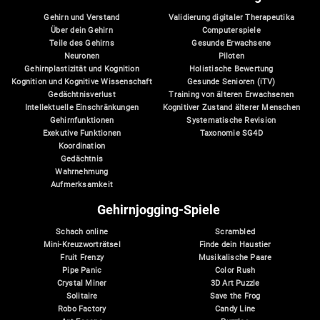
Gehirn und Verstand
Validierung digitaler Therapeutika
Über dein Gehirn
Computerspiele
Teile des Gehirns
Gesunde Erwachsene
Neuronen
Piloten
Gehirnplastizität und Kognition
Holistische Bewertung
Kognition und Kognitive Wissenschaft
Gesunde Senioren (iTV)
Gedächtnisverlust
Training von älteren Erwachsenen
Intellektuelle Einschränkungen
Kognitiver Zustand älterer Menschen
Gehirnfunktionen
Systematische Revision
Exekutive Funktionen
Taxonomie SG4D
Koordination
Gedächtnis
Wahrnehmung
Aufmerksamkeit
Gehirnjogging-Spiele
Schach online
Scrambled
Mini-Kreuzworträtsel
Finde dein Haustier
Fruit Frenzy
Musikalische Paare
Pipe Panic
Color Rush
Crystal Miner
3D Art Puzzle
Solitaire
Save the Frog
Robo Factory
Candy Line