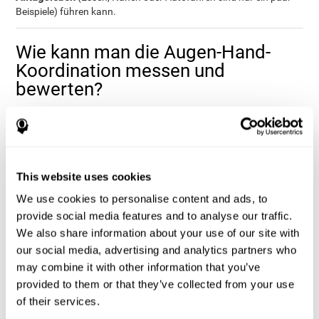
Beispiele) führen kann.
Wie kann man die Augen-Hand-
Koordination messen und
bewerten?
Wir verwenden die Augen-Hand-Koordination im Alltagsleben
kontinuierlich. Diese Fähigkeit ermöglicht es, uns in der Umwelt
zurechtzufinden. Deshalb ist die Bewertung der Augen-Hand-
Koordination und die Feststellung möglicher Defizite für
This website uses cookies
Bildungsbereich
verschiedene Bereiche sehr hilfreich.
: Um zu
wissen, ob ein Kind bei gewissen Aktivitäten oder bei Tests, den
We use cookies to personalise content and ads, to
Hausaufgaben, Aufsätzen usw. Schwierigkeiten hat.
provide social media features and to analyse our traffic.
Gesundheitswesen
: Um zu wissen, ob ein Patient fähig ist alleine
We also share information about your use of our site with
Berufsleben
zu fahren (oder zu essen).
: Um zu wissen, ob ein
Angestellter fähig ist, die Arbeit korrekt und sicher auszuführen.
our social media, advertising and analytics partners who
may combine it with other information that you’ve
Die Aufgaben von CogniFit zur Bewertung dieser kognitiven
Fähigkeit
lehnen sich an den klassischen Wisconsin Card Sorting
provided to them or that they’ve collected from your use
Test (WCST), den Test of Variables of Attention (TOVA), den
of their services.
Hooper Visual Organization Task (VOT) und den Stroop Test an.