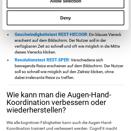
Allow selection
Kapazitäten zur gleichen Zeit.
Koordinationstest HECOOR
: Mit dem Mauszeiger muss der
Nutzer einem Ball, der sich auf dem Bildschirm bewegt
Deny
folgen, ohne dabei den Ball zu verlieren. Dem Ball muss
sowohl visuell als auch manuell gefolgt werden.
Geschwindigkeitstest REST-HECOOR
: Ein blaues Viereck
erscheint auf dem Bildschirm. Der Nutzer soll in der
verfügbaren Zeit so schnell und oft wie möglich in die Mitte
dieses Vierecks klicken.
Resolutionstest REST-SPER
: Verschiedene sich
bewegende Reize erscheinen auf dem Bildschirm. Der Nutzer
soll so schnell wie möglich auf den Zielreiz klicken, ohne
dabei irrelevante Reize zu treffen.
Wie kann man die Augen-Hand-
Koordination verbessern oder
wiederherstellen?
Wie alle kognitiven Fähigkeiten kann auch die Augen-Hand-
Koordination trainiert und verbessert werden. CogniFit macht