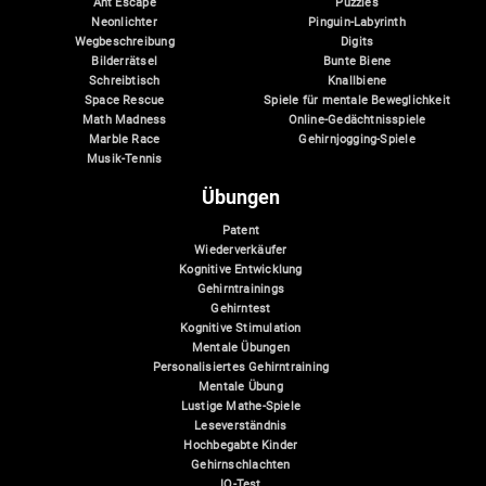
Ant Escape
Puzzles
Neonlichter
Pinguin-Labyrinth
Wegbeschreibung
Digits
Bilderrätsel
Bunte Biene
Schreibtisch
Knallbiene
Space Rescue
Spiele für mentale Beweglichkeit
Math Madness
Online-Gedächtnisspiele
Marble Race
Gehirnjogging-Spiele
Musik-Tennis
Übungen
Patent
Wiederverkäufer
Kognitive Entwicklung
Gehirntrainings
Gehirntest
Kognitive Stimulation
Mentale Übungen
Personalisiertes Gehirntraining
Mentale Übung
Lustige Mathe-Spiele
Leseverständnis
Hochbegabte Kinder
Gehirnschlachten
IQ-Test