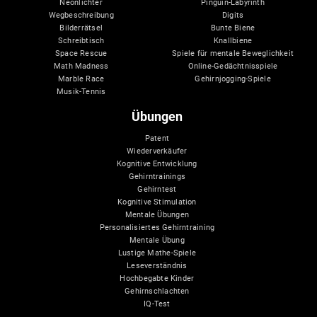
Neonlichter
Pinguin-Labyrinth
Wegbeschreibung
Digits
Bilderrätsel
Bunte Biene
Schreibtisch
Knallbiene
Space Rescue
Spiele für mentale Beweglichkeit
Math Madness
Online-Gedächtnisspiele
Marble Race
Gehirnjogging-Spiele
Musik-Tennis
Übungen
Patent
Wiederverkäufer
Kognitive Entwicklung
Gehirntrainings
Gehirntest
Kognitive Stimulation
Mentale Übungen
Personalisiertes Gehirntraining
Mentale Übung
Lustige Mathe-Spiele
Leseverständnis
Hochbegabte Kinder
Gehirnschlachten
IQ-Test