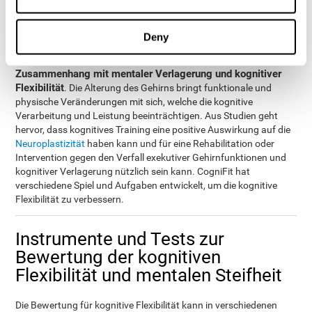
Zwangsstörung (OCD),
Schizophrenie
Autimus-Spektrum-
,
Störung
Essstörung
(Asperger und Autismus),
(Anorexie oder
Deny
einer Suchterkrangung
Bulimie) oder Personen mit
usw.
Ältere Erwachsene leiden oft an Problemen im
Zusammenhang mit mentaler Verlagerung und kognitiver
Flexibilität
. Die Alterung des Gehirns bringt funktionale und
physische Veränderungen mit sich, welche die kognitive
Verarbeitung und Leistung beeinträchtigen. Aus Studien geht
hervor, dass kognitives Training eine positive Auswirkung auf die
Neuroplastizität
haben kann und für eine Rehabilitation oder
Intervention gegen den Verfall exekutiver Gehirnfunktionen und
kognitiver Verlagerung nützlich sein kann. CogniFit hat
verschiedene Spiel und Aufgaben entwickelt, um die kognitive
Flexibilität zu verbessern.
Instrumente und Tests zur
Bewertung der kognitiven
Flexibilität und mentalen Steifheit
Die Bewertung für kognitive Flexibilität kann in verschiedenen