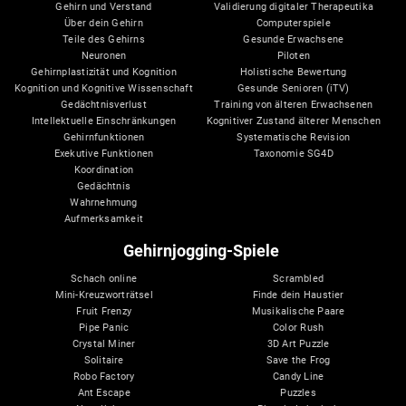
Gehirn und Verstand
Validierung digitaler Therapeutika
Über dein Gehirn
Computerspiele
Teile des Gehirns
Gesunde Erwachsene
Neuronen
Piloten
Gehirnplastizität und Kognition
Holistische Bewertung
Kognition und Kognitive Wissenschaft
Gesunde Senioren (iTV)
Gedächtnisverlust
Training von älteren Erwachsenen
Intellektuelle Einschränkungen
Kognitiver Zustand älterer Menschen
Gehirnfunktionen
Systematische Revision
Exekutive Funktionen
Taxonomie SG4D
Koordination
Gedächtnis
Wahrnehmung
Aufmerksamkeit
Gehirnjogging-Spiele
Schach online
Scrambled
Mini-Kreuzworträtsel
Finde dein Haustier
Fruit Frenzy
Musikalische Paare
Pipe Panic
Color Rush
Crystal Miner
3D Art Puzzle
Solitaire
Save the Frog
Robo Factory
Candy Line
Ant Escape
Puzzles