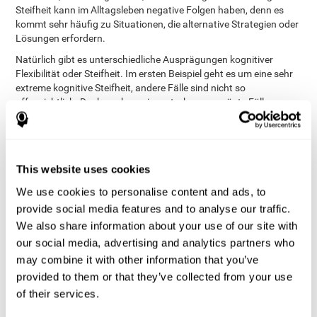
Steifheit kann im Alltagsleben negative Folgen haben, denn es
kommt sehr häufig zu Situationen, die alternative Strategien oder
Lösungen erfordern.
Natürlich gibt es unterschiedliche Ausprägungen kognitiver
Flexibilität oder Steifheit. Im ersten Beispiel geht es um eine sehr
extreme kognitive Steifheit, andere Fälle sind nicht so
offensichtlich. Doch auch weniger stark ausgeprägte Fälle
kognitiver Steifheit beeinträchtigen das tägliche Leben (wenn ein
Kind Schwierigkeiten hat, von einem Thema zum anderen zu
wechseln, ohne dabei Information zu vergessen).
Warum leiden manche Personen an kognitiver Steifheit?
Das
This website uses cookies
menschliche Gehirn liebt Stabilität und versucht, Unbeständigkeit
We use cookies to personalise content and ads, to
wann immer nur möglich zu vermeiden. Personen mit starker
kognitiver Steifheit müssen sich an manche Veränderungen in
provide social media features and to analyse our traffic.
bestimmten Situationen anpassen, können jedoch ihr Verhalten
We also share information about your use of our site with
oder ihre Denkweise nicht dementsprechend verändern. Es ist
our social media, advertising and analytics partners who
normal, dass es schwer fällt, sich an Veränderungen anzupassen,
may combine it with other information that you’ve
doch Personen mit wenig kognitiver Flexibilität, wird dies
provided to them or that they’ve collected from your use
bedeutend schwerer fallen als anderen.
of their services.
Die Bewahrung von Gewohnheiten wird mit kognitiver
Steifheit assoziiert
, denn dabei werden Handlungen