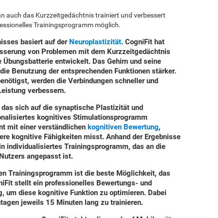
nn auch das Kurzzeitgedächtnis trainiert und verbessert
fessionelles Trainingsprogramm möglich.
isses basiert auf der
Neuroplastizität
. CogniFit hat
rbesserung von Problemen mit dem Kurzzeitgedächtnis
e Übungsbatterie entwickelt. Das Gehirn und seine
die Benutzung der entsprechenden Funktionen stärker.
enötigst, werden die Verbindungen schneller und
 Leistung verbessern.
 das sich auf die synaptische Plastizität und
onalisiertes kognitives Stimulationsprogramm
t mit einer verständlichen
kognitiven Bewertung
,
re kognitive Fähigkeiten misst. Anhand der Ergebnisse
ein individualisiertes Trainingsprogramm, das an die
Nutzers angepasst ist.
gen Trainingsprogramm ist die beste Möglichkeit, das
Fit stellt ein professionelles Bewertungs- und
g, um diese kognitive Funktion zu optimieren.
Dabei
tagen jeweils 15 Minuten lang zu trainieren.