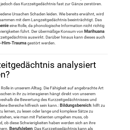
 jedoch das Kurzzeitgedächtnis fast zur Gänze zerstören.
edene Ursachen Schaden leiden. Wie bereits erwähnt, wird
ammen mit dem Langzeitgedächtnis beeinträchtigt. Das
henie
eine Rolle, da phonologische Information nicht richtig
Marihuana
ierigkeiten führt. Der übermäßige Konsum von
urzzeitgedächtnis auswirkt. Darüber hinaus kann dieses auch
l-Hirn-Trauma
gestört werden.
eitgedächtnis analysiert
en?
 Rolle in unserem Alltag. Die Fähigkeit auf angebrachte Art
chen in ihr zu interagieren hängt direkt von unserem
, weshalb die Bewertung des Kurzzeitgedächtnisses und
Bildungsbereich
dene Bereiche hilfreich sein kann.:
: hilft zu
zu lernen, zu lesen oder lange und komplexe Sätze zu
verstehen, wie man mit Patienten umgehen muss, ob
nd, ob diese Schwierigkeiten haben werden sich an ihre
Berufsleben
nern.
: Das Kurzzeitgedächtnis kann als