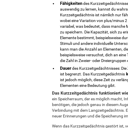
Fähigkeiten
des Kurzzeitgedächtnisses
auswendig zu lernen, kannst du wahrs
Kurzzeitgedächtnis ist nämlich nur f
wobei eine Variation von plus/minus 2 m
variabel, was bedeutet, dass manche 
zu speichern. Die Kapazität, sich zu er
Elemente bestimmt, beispielsweise durc
Stimuli und andere individuelle Unters
kann man die Anzahl an Elementen, di
beispielsweise versuchst, dich an eine 
die Zahl in Zweier- oder Dreiergruppen e
Dauer
des Kurzzeitgedächtnisses: Die Z
k
ist begrenzt. Das Kurzzeitgedächtnis
ist jedoch möglich, diese Zeit zu verl
Elementen eine Bedeutung gibt.
Das Kurzzeitgedächtnis funktioniert wi
ein Speicherraum, der es möglich macht, Inf
benötigen, die jedoch genau in diesem Augen
Verbindung mit dem Langzeitgedächtnis. E
neuer Erinnerungen und die Speicherung im
Wenn das Kurzzeitgedächtnis gestört ist, ve