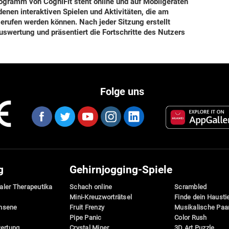
ogramm von CogniFit steht online und auf Mobilgeräten
denen interaktiven Spielen und Aktivitäten, die am
erufen werden können. Nach jeder Sitzung erstellt
Auswertung und präsentiert die Fortschritte des Nutzers
Folge uns
g
Gehirnjogging-Spiele
taler Therapeutika
Schach online
Scrambled
Mini-Kreuzworträtsel
Finde dein Hausti
hsene
Fruit Frenzy
Musikalische Paa
Pipe Panic
Color Rush
wertung
Crystal Miner
3D Art Puzzle