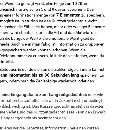
: Wenn du gefragt wirst, eine Folge von 10 Ziffern
cheinlich nur zwischen 5 und 9 davon speichern. Das
7 Elementen
ähig eine Informationsmenge von
zu speichern,
öglich ist. Natürlich ist das Kurzzeitgedächtnis leicht
Menschen die Fähigkeit haben, mehr oder weniger Elemente
innern wird ebenfalls durch die Art und das Material der
h die Länge der Worte, die emotionale Wichtigkeit der
chiede. Auch wenn man fähig ist, Information zu gruppieren,
e gespeichert werden können, erhöhen. Wenn du
Telefonnummer zu erinnern, fällt dir das einfacher, wenn du
inteilst.
eitdauer, in der du dich an die Zahlenfolge erinnern kannst,
ann Information bis zu 30 Sekunden lang
speichern. Es
ängern, indem man die Zahlenfolge wiederholt, oder den
e eine Eingangshalle zum Langzeitgedächtnis
oder wie
ormation festzuhalten, die wir in Zukunft nicht unbedingt
blick wichtig ist. Das Kurzzeitgedächtnis steht in direkter
ine Verletzung des Kurzzeitgedächtnisses kann den Erwerb
 Langzeitgedächtnis beeinträchtigen.
rlieren wir die Kapazität, Information über einen kurzen