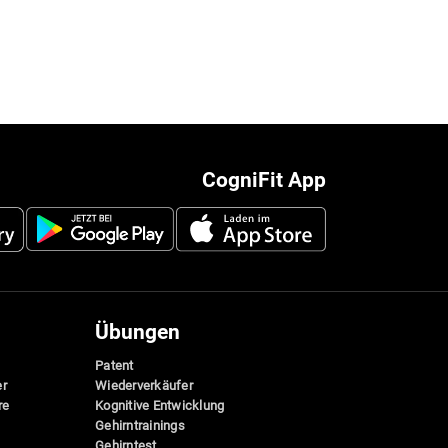
CogniFit App
Übungen
Patent
er
Wiederverkäufer
re
Kognitive Entwicklung
Gehirntrainings
Gehirntest