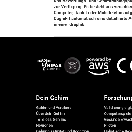
Das
Bewertungs- und Gehirntrainingspr
zur Verfügung
. Es besteht aus verschie
Computer, Tablet oder Mobiltelefon aufg
CogniFit automatisch eine detaillierte 
in einer Graphik.
Dein Gehirn
Forschun
Gehirn und Verstand
Validierung digi
Über dein Gehirn
Computerspiele
Teile des Gehirns
Gesunde Erwac
Neuronen
Piloten
Gehirnplastizität und Kognition
Holistische Be