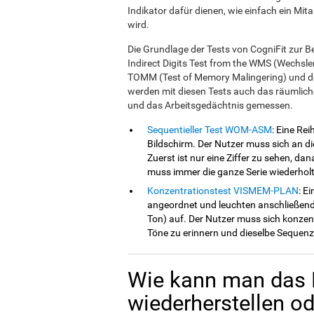
Indikator dafür dienen, wie einfach ein Mit
wird.
Die Grundlage der Tests von CogniFit zur B
Indirect Digits Test from the WMS (Wechsl
TOMM (Test of Memory Malingering) und d
werden mit diesen Tests auch das räumlic
und das Arbeitsgedächtnis gemessen.
Sequentieller Test WOM-ASM
: Eine Re
Bildschirm. Der Nutzer muss sich an di
Zuerst ist nur eine Ziffer zu sehen, da
muss immer die ganze Serie wiederhol
Konzentrationstest VISMEM-PLAN
: E
angeordnet und leuchten anschließend
Ton) auf. Der Nutzer muss sich konzent
Töne zu erinnern und dieselbe Sequenz
Wie kann man das 
wiederherstellen o