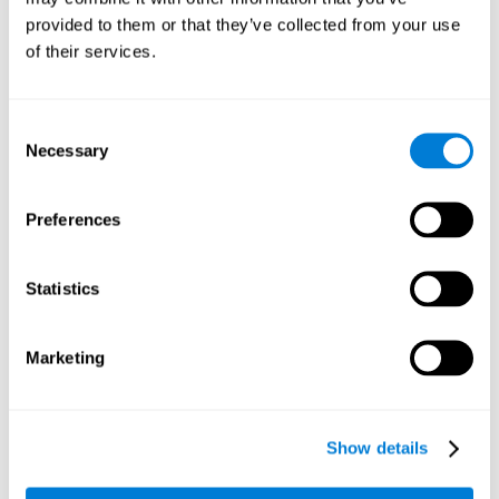
Sequentieller Test WOM-ASM
: Eine Reihe von Bällen mit
provided to them or that they’ve collected from your use
verschiedenen Nummern erscheinen nacheinander auf dem
of their services.
Bildschirm. Der Nutzer muss sich die Reihenfolge der
Nummern merken, um diese anschließen wiedergeben zu
können. Die Serien werden von Mal zu Mal länger, bis der
Consent
Nutzer einen Fehler macht. Nach jeder Präsentationsreihe
Necessary
Selection
muss der Nutzer diese wiederholen.
Erkennungstest WOM-REST
: Drei Objekte erscheinen
gleichzeitig auf dem Bildschirm. Diese drei Objekte und deren
Preferences
Reihenfolge müssen sich eingeprägt werden. Im Anschluss
werden vier verschiedene Sets mit jeweils drei Objekten
angezeigt. Aus diesen Sets muss der Nutzer das auswählen,
Statistics
welches die Reihenfolge der zuvor präsentierten drei Objekte
korrekt wiedergibt.
Marketing
Wie lässt sich das
Arbeitsgedächtnis
wiederherstellen?
Show details
Das Arbeitsgedächtnis kann, neben den anderen kognitiven