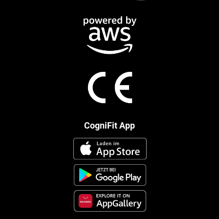
CogniFit App