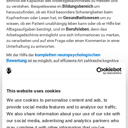
sinnvoll die Kapazität des Arbeitsgedächtnisses zu messen und
Bildungsbereich
zu verstehen. Beispielsweise im
um
herauszufinden, ob ein Kind besondere Schwierigkeiten beim
Gesundheitswesen
Kopfrechnen oder Lesen hat; im
um zu
wissen, ob ein Patient unabhängig leben kann oder ob er Hilfe bei
Berufsleben
Alltagsaufgaben benötigt, und im
, denn das
Arbeitsgedächtnis ermöglicht uns sich Informationen zu merken,
zu verarbeiten und auf eine Frage oder einen Kommentar in einer
Unterhaltung zu antworten.
kompletten neuropsychologischen
Mit der Hilfe der
Bewertung
ist es möglich, auf effiziente Art zahlreiche kognitive
Fähigkeiten, wie etwa das Arbeitsgedächtnis, zuverlässig zu
messen. Die Tests, die CogniFit nutzt, um das Arbeitsgedächtnis
zu messen, basieren auf dem Direct and Indirect Digits Tests der
Wechsler Memory Scale (WMS), dem Continuous Performance
Test (CPT), dem Test of Memory Malingering (TOMM), der Visual
This website uses cookies
Organization Task (VOT) und dem Test Of Variables of Attention
We use cookies to personalise content and ads, to
(TOVA). Neben dem Arbeitsgedächtnis messen diese Tests
ebenfalls das phonologische Kurzzeitgedächtnis, das
provide social media features and to analyse our traffic.
Kurzzeitgedächtnis, die Reaktionszeit, die
We also share information about your use of our site with
Verarbeitungsgeschwindigkeit, die Wiedererkennung, das Visuelle
our social media, advertising and analytics partners who
Scannen und das räumliche Vorstellungsvermögen.
may combine it with other information that you’ve