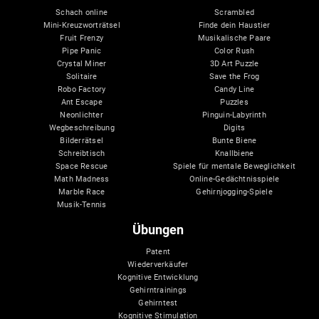
Schach online
Scrambled
Mini-Kreuzworträtsel
Finde dein Haustier
Fruit Frenzy
Musikalische Paare
Pipe Panic
Color Rush
Crystal Miner
3D Art Puzzle
Solitaire
Save the Frog
Robo Factory
Candy Line
Ant Escape
Puzzles
Neonlichter
Pinguin-Labyrinth
Wegbeschreibung
Digits
Bilderrätsel
Bunte Biene
Schreibtisch
Knallbiene
Space Rescue
Spiele für mentale Beweglichkeit
Math Madness
Online-Gedächtnisspiele
Marble Race
Gehirnjogging-Spiele
Musik-Tennis
Übungen
Patent
Wiederverkäufer
Kognitive Entwicklung
Gehirntrainings
Gehirntest
Kognitive Stimulation