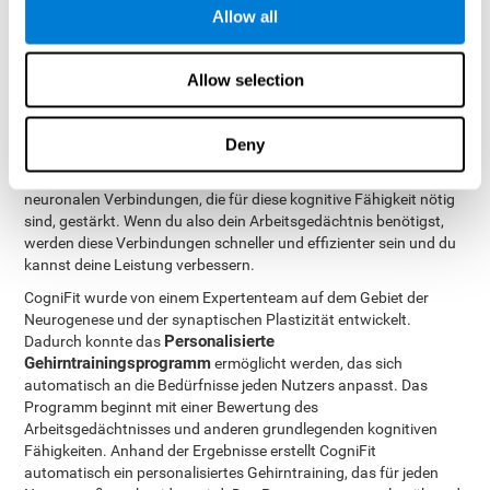
Fähigkeiten, trainiert und verbessert werden. CogniFit ermöglicht
Allow all
das mit einem professionellen Werkzeug.
Die Rehabilitation des Arbeitsgedächtnisses basiert auf der
Allow selection
Neuroplastizität
. CogniFit hat eine Übungsbatterie entwickelt,
mit der Probleme des Arbeitsgedächtnisses und anderer
kognitiver Funktionen verbessert und rehabilitiert werden
Deny
können. Durch die Verwendung des Arbeitsgedächtnisses
während des CogniFit-Trainings werden das Gehirn und jene
neuronalen Verbindungen, die für diese kognitive Fähigkeit nötig
sind, gestärkt. Wenn du also dein Arbeitsgedächtnis benötigst,
werden diese Verbindungen schneller und effizienter sein und du
kannst deine Leistung verbessern.
CogniFit wurde von einem Expertenteam auf dem Gebiet der
Neurogenese und der synaptischen Plastizität entwickelt.
Personalisierte
Dadurch konnte das
Gehirntrainingsprogramm
ermöglicht werden, das sich
automatisch an die Bedürfnisse jeden Nutzers anpasst. Das
Programm beginnt mit einer Bewertung des
Arbeitsgedächtnisses und anderen grundlegenden kognitiven
Fähigkeiten. Anhand der Ergebnisse erstellt CogniFit
automatisch ein personalisiertes Gehirntraining, das für jeden