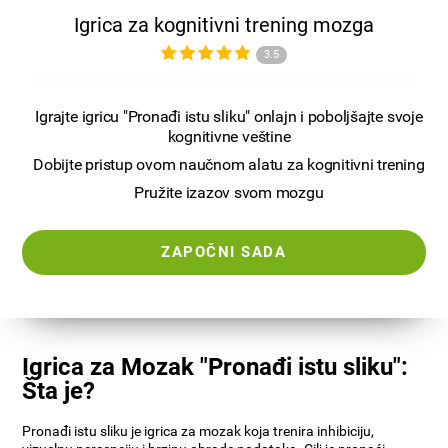
Igrica za kognitivni trening mozga
3.5
Igrajte igricu "Pronađi istu sliku" onlajn i poboljšajte svoje
kognitivne veštine
Dobijte pristup ovom naučnom alatu za kognitivni trening
Pružite izazov svom mozgu
ZAPOČNI SADA
Igrica za Mozak "Pronađi istu sliku":
Šta je?
Pronađi istu sliku je igrica za mozak koja trenira inhibiciju,