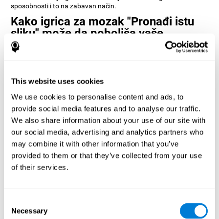
sposobnosti i to na zabavan način.
Kako igrica za mozak "Pronađi istu
sliku" može da poboljša vaše
kogntivne veštine?
Igranje igrica kao što je igrica Pronađi istu sliku CogniFit-a
stimuliše neuronsku mrežu po određenom šablonu. Ponavljanje
This website uses cookies
tog šablona i konstantan trening, mogu da pomognu u stvaranju
novih sinapsi, a neuronske veze i kognitivne funkcije se
We use cookies to personalise content and ads, to
obnavljaju.
provide social media features and to analyse our traffic.
Igrica Pronađi istu sliku pomaže u treniranju inhibicije i vizuelne
We also share information about your use of our site with
percepcije. Stimulacija ovih sposobnosti može da pomogne u
stvaranju novih sinapsi, a neuronske mreže se mogu menjati i
our social media, advertising and analytics partners who
poboljšati kognitivne funkcije.
may combine it with other information that you’ve
provided to them or that they’ve collected from your use
1. NEDELJA
2. NEDELJA
3. NEDELJA
of their services.
Consent
Necessary
Selection