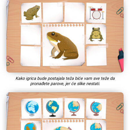
Kako igrica bude postajala teža biće vam sve teže da
pronađete parove, jer će slike nestati.