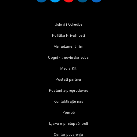
Uslovi i Odredbe
Politika Privatnosti
Menadžment Tim
CogniFit novinska soba
Media Kit
Postati partner
Postanite preprodavac
Kontaktirajte nas
Pomoć
Izjava o pristupačnosti
Centar poverenja