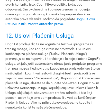
svojih korisnika isto. CogniFit-ova politika je da, pod
odgovarajućim okolnostima i po sopstvenom nahođenju,
onemogući ili poništi nalog korisnika koji neprekidno krše
autorska prava vlasnika. Molimo da pogledate
CogniFit-ovu
DMCA/Politiku zaštite autorskih prava
.
12. Uslovi Plaćenih Usluga
CogniFit prodaje digitalne kognitivne testove i programe za
trening mozga, kao i druge virtuelne proizvode. Ovi uslovi
korišćenja za plaćene usluge ("Uslovi Plaćenih Usluga")
primenjuju se na kupovinu i korišćenje bilo koje plaćene CogniFit
usluge, uključujući i automatsko obnavljanje pretplate, programe
treninga mozga i jednokratne kupovine za proizvode kao što su
naši digitalni kognitivni testovi i drugi virtuelni proizvodi (sve
zajedno nazivamo "Plaćene usluge"). Kupovinom ili korišćenjem
plaćenih usluga, slažete se da budete obavezani CogniFit-ovim
Uslovima Korišćenja Usluga, koji uključuju ove Uslove Plaćenih
Usluga, uključujući obaveznu arbitražnu odredbu i bilo koji
posebni uslov koje smo vam predstavili u vezi sa korišćenjem
Plaćenih Usluga. Ako ne prihvatite ove uslove, ne kupujte i
nemojte da koristite naše plaćene usluge.