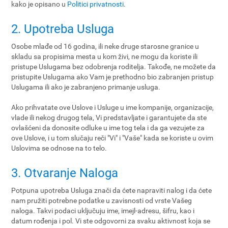
kako je opisano u
Politici privatnosti
.
2. Upotreba Usluga
Osobe mlađe od 16 godina, ili neke druge starosne granice u
skladu sa propisima mesta u kom živi, ne mogu da koriste ili
pristupe Uslugama bez odobrenja roditelja. Takođe, ne možete da
pristupite Uslugama ako Vam je prethodno bio zabranjen pristup
Uslugama ili ako je zabranjeno primanje usluga.
Ako prihvatate ove Uslove i Usluge u ime kompanije, organizacije,
vlade ili nekog drugog tela, Vi predstavljate i garantujete da ste
ovlašćeni da donosite odluke u ime tog tela i da ga vezujete za
ove Uslove, i u tom slučaju reči "Vi" i "Vaše" kada se koriste u ovim
Uslovima se odnose na to telo.
3. Otvaranje Naloga
Potpuna upotreba Usluga znači da ćete napraviti nalog i da ćete
nam pružiti potrebne podatke u zavisnosti od vrste Vašeg
naloga. Takvi podaci uključuju ime, imejl-adresu, šifru, kao i
datum rođenja i pol. Vi ste odgovorni za svaku aktivnost koja se