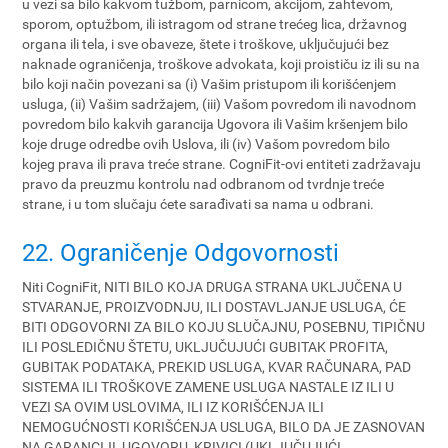
u vezi sa bilo kakvom tužbom, parnicom, akcijom, zahtevom,
sporom, optužbom, ili istragom od strane trećeg lica, državnog
organa ili tela, i sve obaveze, štete i troškove, uključujući bez
naknade ograničenja, troškove advokata, koji proističu iz ili su na
bilo koji način povezani sa (i) Vašim pristupom ili korišćenjem
usluga, (ii) Vašim sadržajem, (iii) Vašom povredom ili navodnom
povredom bilo kakvih garancija Ugovora ili Vašim kršenjem bilo
koje druge odredbe ovih Uslova, ili (iv) Vašom povredom bilo
kojeg prava ili prava treće strane. CogniFit-ovi entiteti zadržavaju
pravo da preuzmu kontrolu nad odbranom od tvrdnje treće
strane, i u tom slučaju ćete sarađivati sa nama u odbrani.
22. Ograničenje Odgovornosti
Niti CogniFit, NITI BILO KOJA DRUGA STRANA UKLJUČENA U
STVARANJE, PROIZVODNJU, ILI DOSTAVLJANJE USLUGA, ĆE
BITI ODGOVORNI ZA BILO KOJU SLUČAJNU, POSEBNU, TIPIČNU
ILI POSLEDIČNU ŠTETU, UKLJUČUJUĆI GUBITAK PROFITA,
GUBITAK PODATAKA, PREKID USLUGA, KVAR RAČUNARA, PAD
SISTEMA ILI TROŠKOVE ZAMENE USLUGA NASTALE IZ ILI U
VEZI SA OVIM USLOVIMA, ILI IZ KORIŠĆENJA ILI
NEMOGUĆNOSTI KORIŠĆENJA USLUGA, BILO DA JE ZASNOVAN
NA GARANCIJI, UGOVORU, KRIVICI (UKLJUČUJUĆI