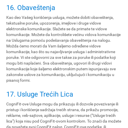
16. Obaveštenja
Kao deo Vašeg korišćenja usluga, možete dobiti obaveštenja,
tekstualne poruke, upozorenja, imejlove i druge vidove
elektronske komunikacije. Slažete se da primate te vidove
komunikacije. Možete da kontrolišete većinu vidova komunikacije
na Uslugama pomoću podešavanja obaveštenja na nalogu.
Možda ćemo morati da Vam šaljemo određene vidove
komunikacije, kao što su najavljivanje usluga i administrativne
poruke. Vi ste odgovorni za sve takse za poruke ili podatke koji
mogu biti naplaćeni. Sva obaveštenja, ugovori ili drugi vidovi
komunikacije koje šaljemo elektronskim putem ispunjavaju sve
zakonske uslove za komunikaciju, uključujući i komunikaciju u
pisanoj formi.
17. Usluge Trećih Lica
CogniFit-ove Usluge mogu da prikazuju ili dozvole povezivanje ili
pristup i korišćenje sadržaja trećih strana, da prikažu promocije,
reklame, veb-sajtove, aplikacije, usluge i resurse ("Usluge trećih
lica") koja nisu pod CogniFit-ovom kontrolom. To znači da možete
da povežete svoj CogniFit nalog, CogniFit-ove podatke, ili