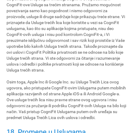
CogniFit-ove Usluge sa trećim stranama. Pružamo mogućnost
povezivanja samo kao pogodnost i nismo odgovorni za
proizvode, usluge ili druge sadržaje koje prikazuju treće strane. Vi
priznajete da Usluge trećih lica koje koristite u vezi sa CogniFit
uslugama, kao što su aplikacije kojima pristupate, nisu deo
CogniFit-ovih usluga i nisu pod kontrolom CogniFit-a, i Vi
preuzimate isključivu odgovornost i sav rizik koji proističe iz Vaše
upotrebe bilo kakvih Usluga trećih strana. Takođe proznajete da
ovi uslovi i CogniFit Politika privatnosti se ne odnose na bilo koje
Usluge trećih strana. Vi ste odgovorni za čitanje i razumevanje
uslova i odredbi i politike privatnosti koji se odnose na korišćenje
Usluga trećih strana.
Osim toga, Apple Inc ili Google Inc. su Usluge Trećih Lica ovog
ugovora, ako pristupate CogniFit-ovim Uslugama putem mobilnih
aplikacija razvijenih od strane Apple iOS-a ili Android Google-a.
Ove usluge trećih lica nisu pravne strane ovog ugovora i nisu
odgovorni za pružanje ili podršku CogniFit-ovih Usluga na bilo koji
način. Vaš pristup CogniFit Uslugama putem ovih uređaja su
predmet Usluga Trećih Lica ovih uslova i odredbi.
18. Promene u Uslugama