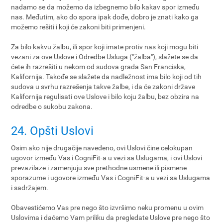
nadamo se da možemo da izbegnemo bilo kakav spor između
nas. Međutim, ako do spora ipak dođe, dobro je znati kako ga
možemo rešiti i koji će zakoni biti primenjeni.
Za bilo kakvu žalbu, ili spor koji imate protiv nas koji mogu biti
vezani za ove Uslove i Odredbe Usluga ("žalba"), slažete se da
ćete ih razrešiti u nekom od sudova grada San Franciska,
Kalifornija. Takođe se slažete da nadležnost ima bilo koji od tih
sudova u svrhu razrešenja takve žalbe, i da će zakoni države
Kalifornija regulisati ove Uslove i bilo koju žalbu, bez obzira na
odredbe o sukobu zakona.
24. Opšti Uslovi
Osim ako nije drugačije navedeno, ovi Uslovi čine celokupan
ugovor između Vas i CogniFit-a u vezi sa Uslugama, i ovi Uslovi
prevazilaze i zamenjuju sve prethodne usmene ili pismene
sporazume i ugovore između Vas i CogniFit-a u vezi sa Uslugama
i sadržajem.
Obavestićemo Vas pre nego što izvršimo neku promenu u ovim
Uslovima i daćemo Vam priliku da pregledate Uslove pre nego što