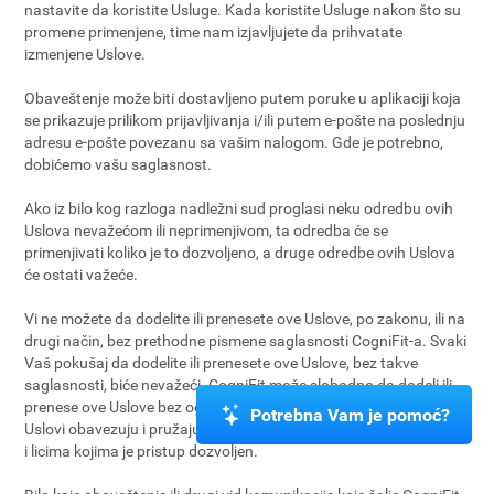
nastavite da koristite Usluge. Kada koristite Usluge nakon što su
promene primenjene, time nam izjavljujete da prihvatate
izmenjene Uslove.
Obaveštenje može biti dostavljeno putem poruke u aplikaciji koja
se prikazuje prilikom prijavljivanja i/ili putem e-pošte na poslednju
adresu e-pošte povezanu sa vašim nalogom. Gde je potrebno,
dobićemo vašu saglasnost.
Ako iz bilo kog razloga nadležni sud proglasi neku odredbu ovih
Uslova nevažećom ili neprimenjivom, ta odredba će se
primenjivati koliko je to dozvoljeno, a druge odredbe ovih Uslova
će ostati važeće.
Vi ne možete da dodelite ili prenesete ove Uslove, po zakonu, ili na
drugi način, bez prethodne pismene saglasnosti CogniFit-a. Svaki
Vaš pokušaj da dodelite ili prenesete ove Uslove, bez takve
saglasnosti, biće nevažeći. CogniFit može slobodno da dodeli ili
prenese ove Uslove bez ograničenja. U skladu sa navedenim, ovi
Potrebna Vam je pomoć?
Uslovi obavezuju i pružaju korist stranama, njihovih naslednicima
i licima kojima je pristup dozvoljen.