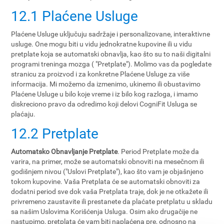
12.1 Plaćene Usluge
Plaćene Usluge uključuju sadržaje i personalizovane, interaktivne
usluge. One mogu biti u vidu jednokratne kupovine ili u vidu
pretplate koja se automatski obnavlja, kao što su to naši digitalni
programi treninga mozga ( "Pretplate"). Molimo vas da pogledate
stranicu za proizvod i za konkretne Plaćene Usluge za više
informacija. Mi možemo da izmenimo, ukinemo ili obustavimo
Plaćene Usluge u bilo koje vreme i iz bilo kog razloga, i imamo
diskreciono pravo da odredimo koji delovi CogniFit Usluga se
plaćaju.
12.2 Pretplate
Automatsko Obnavljanje Pretplate
. Period Pretplate može da
varira, na primer, može se automatski obnoviti na mesečnom ili
godišnjem nivou ("Uslovi Pretplate"), kao što vam je objašnjeno
tokom kupovine. Vaša Pretplata će se automatski obnoviti za
dodatni period sve dok vaša Pretplata traje, dok je ne otkažete ili
privremeno zaustavite ili prestanete da plaćate pretplatu u skladu
sa našim Uslovima Korišćenja Usluga. Osim ako drugačije ne
nastupimo, pretplata će vam biti naplaćena pre, odnosno na