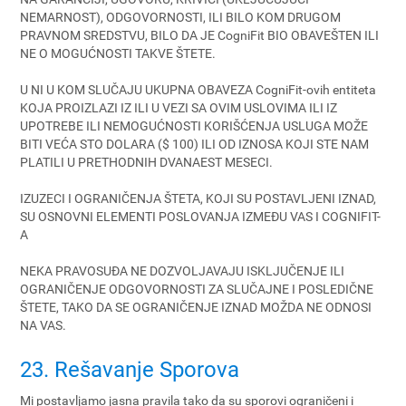
NEMARNOST), ODGOVORNOSTI, ILI BILO KOM DRUGOM
PRAVNOM SREDSTVU, BILO DA JE CogniFit BIO OBAVEŠTEN ILI
NE O MOGUĆNOSTI TAKVE ŠTETE.
U NI U KOM SLUČAJU UKUPNA OBAVEZA CogniFit-ovih entiteta
KOJA PROIZLAZI IZ ILI U VEZI SA OVIM USLOVIMA ILI IZ
UPOTREBE ILI NEMOGUĆNOSTI KORIŠĆENJA USLUGA MOŽE
BITI VEĆA STO DOLARA ($ 100) ILI OD IZNOSA KOJI STE NAM
PLATILI U PRETHODNIH DVANAEST MESECI.
IZUZECI I OGRANIČENJA ŠTETA, KOJI SU POSTAVLJENI IZNAD,
SU OSNOVNI ELEMENTI POSLOVANJA IZMEĐU VAS I COGNIFIT-
A
NEKA PRAVOSUĐA NE DOZVOLJAVAJU ISKLJUČENJE ILI
OGRANIČENJE ODGOVORNOSTI ZA SLUČAJNE I POSLEDIČNE
ŠTETE, TAKO DA SE OGRANIČENJE IZNAD MOŽDA NE ODNOSI
NA VAS.
23. Rešavanje Sporova
Mi postavljamo jasna pravila tako da su sporovi ograničeni i