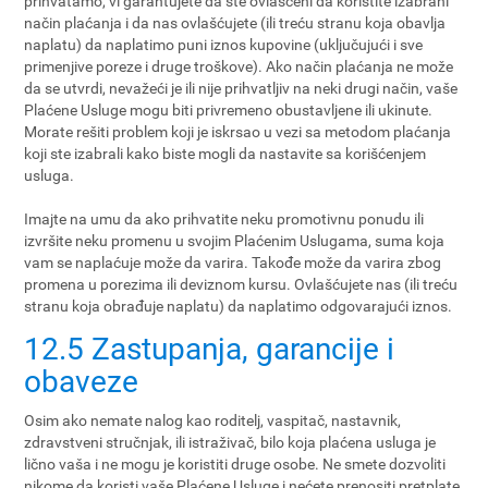
prihvatamo, vi garantujete da ste ovlašćeni da koristite izabrani
način plaćanja i da nas ovlašćujete (ili treću stranu koja obavlja
naplatu) da naplatimo puni iznos kupovine (uključujući i sve
primenjive poreze i druge troškove). Ako način plaćanja ne može
da se utvrdi, nevažeći je ili nije prihvatljiv na neki drugi način, vaše
Plaćene Usluge mogu biti privremeno obustavljene ili ukinute.
Morate rešiti problem koji je iskrsao u vezi sa metodom plaćanja
koji ste izabrali kako biste mogli da nastavite sa korišćenjem
usluga.
Imajte na umu da ako prihvatite neku promotivnu ponudu ili
izvršite neku promenu u svojim Plaćenim Uslugama, suma koja
vam se naplaćuje može da varira. Takođe može da varira zbog
promena u porezima ili deviznom kursu. Ovlašćujete nas (ili treću
stranu koja obrađuje naplatu) da naplatimo odgovarajući iznos.
12.5 Zastupanja, garancije i
obaveze
Osim ako nemate nalog kao roditelj, vaspitač, nastavnik,
zdravstveni stručnjak, ili istraživač, bilo koja plaćena usluga je
lično vaša i ne mogu je koristiti druge osobe. Ne smete dozvoliti
nikome da koristi vaše Plaćene Usluge i nećete prenositi pretplate