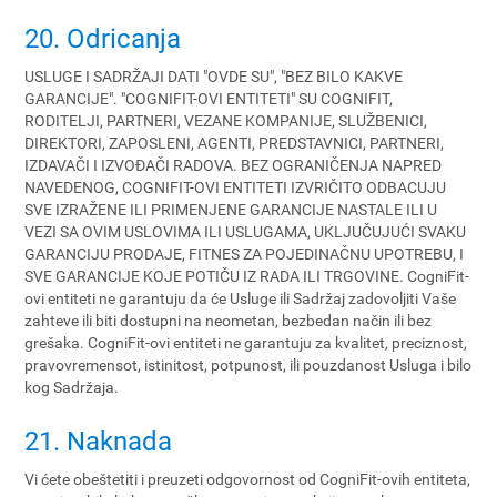
20. Odricanja
USLUGE I SADRŽAJI DATI "OVDE SU", "BEZ BILO KAKVE
GARANCIJE". "COGNIFIT-OVI ENTITETI" SU COGNIFIT,
RODITELJI, PARTNERI, VEZANE KOMPANIJE, SLUŽBENICI,
DIREKTORI, ZAPOSLENI, AGENTI, PREDSTAVNICI, PARTNERI,
IZDAVAČI I IZVOĐAČI RADOVA. BEZ OGRANIČENJA NAPRED
NAVEDENOG, COGNIFIT-OVI ENTITETI IZVRIČITO ODBACUJU
SVE IZRAŽENE ILI PRIMENJENE GARANCIJE NASTALE ILI U
VEZI SA OVIM USLOVIMA ILI USLUGAMA, UKLJUČUJUĆI SVAKU
GARANCIJU PRODAJE, FITNES ZA POJEDINAČNU UPOTREBU, I
SVE GARANCIJE KOJE POTIČU IZ RADA ILI TRGOVINE. CogniFit-
ovi entiteti ne garantuju da će Usluge ili Sadržaj zadovoljiti Vaše
zahteve ili biti dostupni na neometan, bezbedan način ili bez
grešaka. CogniFit-ovi entiteti ne garantuju za kvalitet, preciznost,
pravovremensot, istinitost, potpunost, ili pouzdanost Usluga i bilo
kog Sadržaja.
21. Naknada
Vi ćete obeštetiti i preuzeti odgovornost od CogniFit-ovih entiteta,