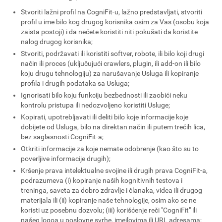
Stvoriti lažni profil na CogniFit-u, lažno predstavljati, stvoriti
profil u ime bilo kog drugog korisnika osim za Vas (osobu koja
zaista postoji) i da nećete koristiti niti pokušati da koristite
nalog drugog korisnika;
Stvoriti, podržavati ili koristiti softver, robote, ili bilo koji drugi
način ili proces (uključujući crawlers, plugin, ili add-on ili bilo
koju drugu tehnologiju) za narušavanje Usluga ili kopiranje
profila i drugih podataka sa Usluga;
Ignorisati bilo koju funkciju bezbednosti ili zaobići neku
kontrolu pristupa ili nedozvoljeno koristiti Usluge;
Kopirati, upotrebljavati ili deliti bilo koje informacije koje
dobijete od Usluga, bilo na direktan način ili putem trećih lica,
bez saglasnosti CogniFit-a;
Otkriti informacije za koje nemate odobrenje (kao što su to
poverljive informacije drugih);
Kršenje prava intelektualne svojine ili drugih prava CogniFit-a,
podrazumeva (i) kopiranje naših kognitivnih testova i
treninga, saveta za dobro zdravlje i članaka, videa ili drugog
materijala ili (ii) kopiranje naše tehnologije, osim ako se ne
koristi uz posebnu dozvolu; (iii) korišćenje reči "CogniFit" ili
našeg logoa u poslovne svrhe, imejlovima ili URL adresama;