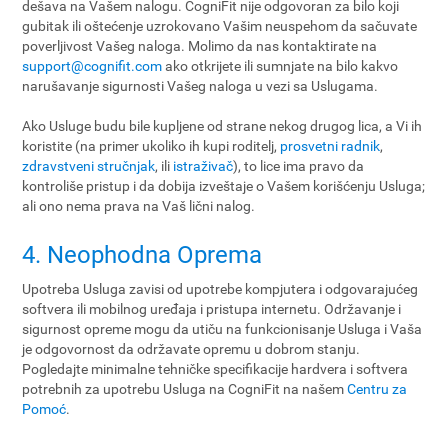
dešava na Vašem nalogu. CogniFit nije odgovoran za bilo koji
gubitak ili oštećenje uzrokovano Vašim neuspehom da sačuvate
poverljivost Vašeg naloga. Molimo da nas kontaktirate na
support@cognifit.com
ako otkrijete ili sumnjate na bilo kakvo
narušavanje sigurnosti Vašeg naloga u vezi sa Uslugama.
Ako Usluge budu bile kupljene od strane nekog drugog lica, a Vi ih
koristite (na primer ukoliko ih kupi roditelj,
prosvetni radnik
,
zdravstveni stručnjak
, ili
istraživač
), to lice ima pravo da
kontroliše pristup i da dobija izveštaje o Vašem korišćenju Usluga;
ali ono nema prava na Vaš lični nalog.
4. Neophodna Oprema
Upotreba Usluga zavisi od upotrebe kompjutera i odgovarajućeg
softvera ili mobilnog uređaja i pristupa internetu. Održavanje i
sigurnost opreme mogu da utiču na funkcionisanje Usluga i Vaša
je odgovornost da održavate opremu u dobrom stanju.
Pogledajte minimalne tehničke specifikacije hardvera i softvera
potrebnih za upotrebu Usluga na CogniFit na našem
Centru za
Pomoć
.