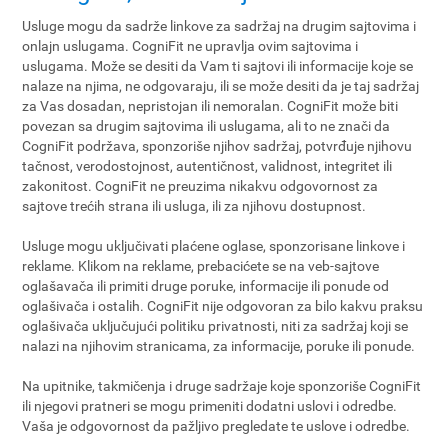
Usluge mogu da sadrže linkove za sadržaj na drugim sajtovima i
onlajn uslugama. CogniFit ne upravlja ovim sajtovima i
uslugama. Može se desiti da Vam ti sajtovi ili informacije koje se
nalaze na njima, ne odgovaraju, ili se može desiti da je taj sadržaj
za Vas dosadan, nepristojan ili nemoralan. CogniFit može biti
povezan sa drugim sajtovima ili uslugama, ali to ne znači da
CogniFit podržava, sponzoriše njihov sadržaj, potvrđuje njihovu
tačnost, verodostojnost, autentičnost, validnost, integritet ili
zakonitost. CogniFit ne preuzima nikakvu odgovornost za
sajtove trećih strana ili usluga, ili za njihovu dostupnost.
Usluge mogu uključivati plaćene oglase, sponzorisane linkove i
reklame. Klikom na reklame, prebacićete se na veb-sajtove
oglašavača ili primiti druge poruke, informacije ili ponude od
oglašivača i ostalih. CogniFit nije odgovoran za bilo kakvu praksu
oglašivača uključujući politiku privatnosti, niti za sadržaj koji se
nalazi na njihovim stranicama, za informacije, poruke ili ponude.
Na upitnike, takmičenja i druge sadržaje koje sponzoriše CogniFit
ili njegovi pratneri se mogu primeniti dodatni uslovi i odredbe.
Vaša je odgovornost da pažljivo pregledate te uslove i odredbe.