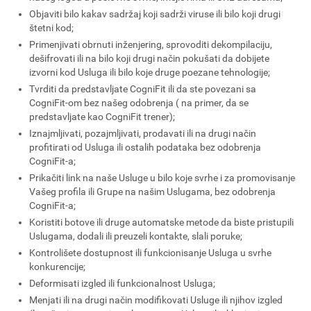
Objaviti bilo kakav sadržaj koji sadrži viruse ili bilo koji drugi
štetni kod;
Primenjivati obrnuti inženjering, sprovoditi dekompilaciju,
dešifrovati ili na bilo koji drugi način pokušati da dobijete
izvorni kod Usluga ili bilo koje druge poezane tehnologije;
Tvrditi da predstavljate CogniFit ili da ste povezani sa
CogniFit-om bez našeg odobrenja ( na primer, da se
predstavljate kao CogniFit trener);
Iznajmljivati, pozajmljivati, prodavati ili na drugi način
profitirati od Usluga ili ostalih podataka bez odobrenja
CogniFit-a;
Prikačiti link na naše Usluge u bilo koje svrhe i za promovisanje
Vašeg profila ili Grupe na našim Uslugama, bez odobrenja
CogniFit-a;
Koristiti botove ili druge automatske metode da biste pristupili
Uslugama, dodali ili preuzeli kontakte, slali poruke;
Kontrolišete dostupnost ili funkcionisanje Usluga u svrhe
konkurencije;
Deformisati izgled ili funkcionalnost Usluga;
Menjati ili na drugi način modifikovati Usluge ili njihov izgled