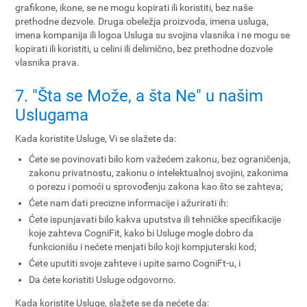
grafikone, ikone, se ne mogu kopirati ili koristiti, bez naše
prethodne dezvole. Druga obeležja proizvoda, imena usluga,
imena kompanija ili logoa Usluga su svojina vlasnika i ne mogu se
kopirati ili koristiti, u celini ili delimično, bez prethodne dozvole
vlasnika prava.
7. "Šta se Može, a šta Ne" u našim
Uslugama
Kada koristite Usluge, Vi se slažete da:
Ćete se povinovati bilo kom važećem zakonu, bez ograničenja,
zakonu privatnostu, zakonu o intelektualnoj svojini, zakonima
o porezu i pomoći u sprovođenju zakona kao što se zahteva;
Ćete nam dati precizne informacije i ažurirati ih:
Ćete ispunjavati bilo kakva uputstva ili tehničke specifikacije
koje zahteva CogniFit, kako bi Usluge mogle dobro da
funkcionišu i nećete menjati bilo koji kompjuterski kod;
Ćete uputiti svoje zahteve i upite samo CogniFt-u, i
Da ćete koristiti Usluge odgovorno.
Kada koristite Usluge, slažete se da nećete da: