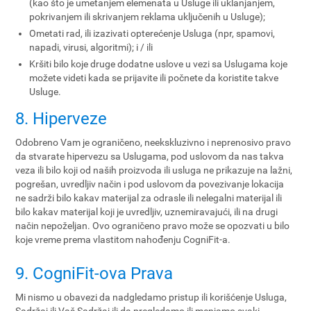
(kao što je umetanjem elemenata u Usluge ili uklanjanjem,
pokrivanjem ili skrivanjem reklama uključenih u Usluge);
Ometati rad, ili izazivati opterećenje Usluga (npr, spamovi,
napadi, virusi, algoritmi); i / ili
Kršiti bilo koje druge dodatne uslove u vezi sa Uslugama koje
možete videti kada se prijavite ili počnete da koristite takve
Usluge.
8. Hiperveze
Odobreno Vam je ograničeno, neekskluzivno i neprenosivo pravo
da stvarate hipervezu sa Uslugama, pod uslovom da nas takva
veza ili bilo koji od naših proizvoda ili usluga ne prikazuje na lažni,
pogrešan, uvredljiv način i pod uslovom da povezivanje lokacija
ne sadrži bilo kakav materijal za odrasle ili nelegalni materijal ili
bilo kakav materijal koji je uvredljiv, uznemiravajući, ili na drugi
način nepoželjan. Ovo ograničeno pravo može se opozvati u bilo
koje vreme prema vlastitom nahođenju CogniFit-a.
9. CogniFit-ova Prava
Mi nismo u obavezi da nadgledamo pristup ili korišćenje Usluga,