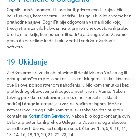
CogniFit može promeniti ili prekinuti, privremeno ili trajno, bilo
koju funkciju, komponentu ili sadržaj Usluga u bilo koje vreme bez
prethodne najave. CogniFit nije odgovoran vama ili bilo kojoj
trećoj strani za bilo kakve izmene, privremene obustave ili prekid
bilo koje funkcije, komponente ili sadržaja Usluga. Zadržavamo
pravo da odredimo kada i kakav će biti sadržaj ažuriranja
softvera.
19. Ukidanje
Zadržavamo pravo da obustavimo ili deaktiviramo Vaš nalog ili
pristup određenim proizvodima, ili svim Uslugama, ili da ukinemo
ove Uslove, po sopstvenom nahođenju, u bilo kom trenutku i bez
prethodnog obaveštenja ili odgovornosti prema Vama. Nakon
takvog prekida ili deaktiviranja, možemo izbrisati ili ukloniti
sadržaj i druge informacije u vezi sa Vašim nalogom. Možete
zatvoriti svoj nalog u bilo kom trenutku tako što ćete stupiti u
kontakt sa
Korisničkim Servisom
. Nakon bilo kog okončanja ovih
Uslova, prestanka, ili prekida Usluga na Vašem nalogu, sledeće
odredbe ovih Uslova su i dalje na snazi: Članovi 1, 5, 6, 9, 10, 11,
13, 14, 16, 18, 19, 20, 21, 22, 23, 24.