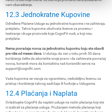
vam obaveštenje.
12.3 Jednokratne Kupovine
Određene Plaćene Usluge su jednokratne kupovine i ne zahtevaju
pretplatu. Takva kupovina obuhvata licence za procenu i
testiranje i druge proizvode koje CogniFit nudi, a koji nisu
pretplata.
Nema povraćaja novca za jednokratnu kupovinu koju ste obavili
pre više od mesec dana
. U slučaju da već u toku prvih 30 dana
korišćenja želite da iskoristite svoje pravo i da zahtevate povraćaj
novca, korisnik mora da kontaktira naš korisnički servis na
support@cognifit.com
.
Vaša kupovina se vezuje za ograničenu, nedodeljivu licencu za
pristup i korišćenje takvog sadržaja ili funkcije u Uslugama.
12.4 Plaćanja i Naplata
Ovlašćujete CogniFit da naplati usluge na način plaćanja koji ste
vi izabrali za plaćanje usluga. Pružanjem metoda plaćanja koji