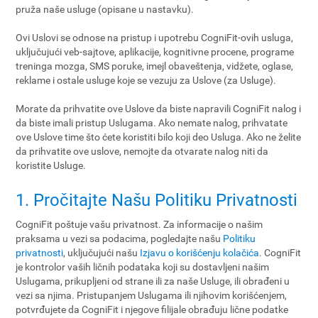
pruža naše usluge (opisane u nastavku).
Ovi Uslovi se odnose na pristup i upotrebu CogniFit-ovih usluga,
uključujući veb-sajtove, aplikacije, kognitivne procene, programe
treninga mozga, SMS poruke, imejl obaveštenja, vidžete, oglase,
reklame i ostale usluge koje se vezuju za Uslove (za Usluge).
Morate da prihvatite ove Uslove da biste napravili CogniFit nalog i
da biste imali pristup Uslugama. Ako nemate nalog, prihvatate
ove Uslove time što ćete koristiti bilo koji deo Usluga. Ako ne želite
da prihvatite ove uslove, nemojte da otvarate nalog niti da
koristite Usluge.
1. Pročitajte Našu Politiku Privatnosti
CogniFit poštuje vašu privatnost. Za informacije o našim
praksama u vezi sa podacima, pogledajte našu
Politiku
privatnosti
, uključujući našu
Izjavu o korišćenju kolačića
. CogniFit
je kontrolor vaših ličnih podataka koji su dostavljeni našim
Uslugama, prikupljeni od strane ili za naše Usluge, ili obrađeni u
vezi sa njima. Pristupanjem Uslugama ili njihovim korišćenjem,
potvrđujete da CogniFit i njegove filijale obrađuju lične podatke