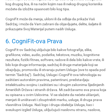
kog drugog lica, ili na način kojim nas ili nekog drugog korisnika
možete da izložite opasnosti bilo kog tipa.
CogniFit može da menja, ukloni ili da odbije da prikaže Vaš
Sadržaj, i može da Vam zabrani da objavljujete, delite, šaljete ili
prikazujete Svoj Materijal putem naših Usluga.
6. CogniFit-ova Prava
CogniFit-ov Sadržaj uključuje bilo kakve fotografije, slike,
grafikone, video, audio, podatke, tekstove, muziku, kognitivne
rezultate, fizički fitnes, softvere, radove ili dela bilo kakve vrste, ili
bilo koje druge informacije, sadržaj ili druge materijale koji se
obajvljuju, promovišu ili stvaraju putem Usluga (sve to spada pod
termin "Sadržaj"). Sadržaj, Usluge i CogniFit-ova tehnologija su
zaštićeni autorskim pravima, patentirani, predstavljaju
intelektualnu svojinu i zaštićeni su i drugim zakonima Sjedinjenih
Američkih Država i stranih država. Mi zadržavamo sva prava koja
su opisana u ovim Uslovima. Vi se slažete da nećete uklanjati,
menjati ili uništavati i zlouptrebiti marku, usluge, ili druga prava
vlasništva Usluga. Naš logo i druga obeležja Usluga, kao i
sveukupni izgled Usluga, uključujući naslovnu stranu, naslove,