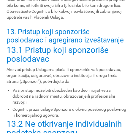
bilo kome, niti otkriti svoju šifru tj. lozinku bilo kom drugom licu.
Obavestićete CogniFit o bilo kakvoj neovlašćenoj ili zabranjenoj
upotrebi vaših Plaćenih Usluga.
13. Pristup koji sponzoriše
poslodavac i agregirano izveštavanje
13.1 Pristup koji sponzoriše
poslodavac
Ako vaš pristup Uslugama plaća ili sponzoriše vaš poslodavac,
organizacija, osiguravač, obrazovna institucija ili druga treća
strana („Sponzor“), potvrđujete da:
Vaš pristup može biti obezbeđen kao deo inicijative za
dobrobit na radnom mestu, obrazovanje ili profesionalni
razvoj; i
CogniFit pruža usluge Sponzoru u okviru posebnog poslovnog
ili komercijalnog ugovora.
13.2 Ne otkrivanje individualnih
podataka sponzoru