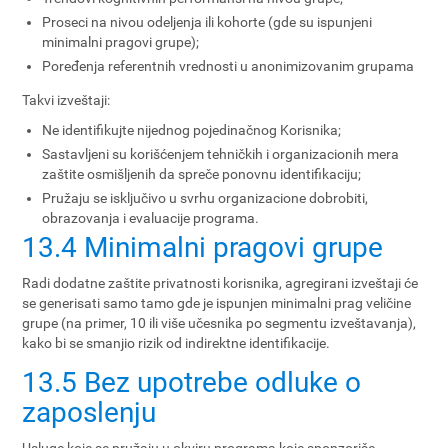
Proseci na nivou odeljenja ili kohorte (gde su ispunjeni
minimalni pragovi grupe);
Poređenja referentnih vrednosti u anonimizovanim grupama
Takvi izveštaji:
Ne identifikujte nijednog pojedinačnog Korisnika;
Sastavljeni su korišćenjem tehničkih i organizacionih mera
zaštite osmišljenih da spreče ponovnu identifikaciju;
Pružaju se isključivo u svrhu organizacione dobrobiti,
obrazovanja i evaluacije programa.
13.4 Minimalni pragovi grupe
Radi dodatne zaštite privatnosti korisnika, agregirani izveštaji će
se generisati samo tamo gde je ispunjen minimalni prag veličine
grupe (na primer, 10 ili više učesnika po segmentu izveštavanja),
kako bi se smanjio rizik od indirektne identifikacije.
13.5 Bez upotrebe odluke o
zaposlenju