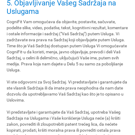
5. Objavljivanje Vašeg Sadržaja na
Uslugama
CogniFit Vam omogućava da objavite, postavite, sačuvate,
podelite slike, video, podatke, tekst, kognitivni rezultat, komentare
i ostale informacije i sadržaj ("Vaš Sadržaj") putem Usluga. Vi
zadržavate sva prava na Sadržaj koji objavljujete putem Usluga.
Time što je Vaš Sadržaj dostupan putem Usluga Vi omogućavate
CogniFit-u da koristi, menja, javno objavljuje, prevodi i deli Vaš
Sadržaj, u celini ili delimično, uključujući Vaše ime, putem svih
medija. Prava koja nam dajete u Delu 5 su samo za poboljšanje
Usluga.
Vi ste odgovorni za Svoj Sadržaj. Vi predstavljate i garantujete da
ste vlasnik Sadržaja ili da imate prava neophodna da nam date
dozvolu da upotrebljavamo Vaš Sadržaj kao što je to opisano u
Uslovima.
Vi predstavljate i garantujete da Vaš Sadržaj, upotreba Vašeg
Sadržaja na Uslugama i Vaše korišćenje Usluga neće (a) kršiti
zakon, povrediti ili zloupotrebiti patent trećeg lica, da nećete
kopirati, prodati, kršiti moralna prava ili povrediti ostala prava