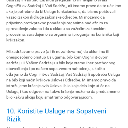
Sadržaj ili Vaš Sadržaj ili da pregledamo ili menjamo svaki
CogniFit-ov Sadržaj ili Vaš Sadržaj, ali imamo pravo da to učinimo
ako je potrebno da bi Usluge funkcionisale, da bismo poštovali
važeći zakon ili druge zakonske odredbe. Mi možemo da
prijavimo protivpravno ponašanje organima nadležnim za
sprovođenje zakona i da u skladu sa važećim zakonskim
procesima, sarađujemo sa organima i proganjamo korisnika koji
krši zakon.
Mi zadržavamo pravo (ali ih ne zahtevamo) da uklonimo ili
onesposobimo pristup Uslugama, bilo kom CogniFit-ovom
sadržaju ili Vašem Sadržaju u bilo koje vreme i bez prethodnog
obaveštenja i po našem sopstvenom nahođenju, ukoliko
otkrijemo da CogniFit-ov Sadržaj, Vaš Sadržaj ili upotreba Usluga
na bilo koji način krši ove Uslove i Odredbe. Mi imamo pravo da
istražujemo kršenje ovih Uslova i bilo koje delo koje utiče na
Usluge, i kao odgovor na takvo kršenje možemo da preduzmemo
bilo kakvu akciju koju smatramo odgovarajućom.
10. Koristite Usluge na Sopstveni
Rizik