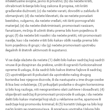
intelektualne svojine, javno ili privatno; (b) da nećete kršiti,
ohrabrivati kršenje bilo kog zakona ili propisa, niti kršiti
građanske dužnosti; (c) da nećete varati, dovoditi u zabludu ili
obmanjivati; (d) da nećete klevetati, da se nećete ponašati
bestidno, vulgarno, da nećete vređati, niti širiti pornografski
materijal; (e) da nećete diskriminisati, promovisati rasizam,
fanatizam, mržnju ili učiniti štetu prema bilo kom pojedincu ili
grupi; (f) da nećete biti nasilni i da nećete pretiti, niti promovisati
nasilje, kao i da nećete vršiti bilo kakav oblik nasilja prema bilo
kom pojedincu ili grupi; i da (g) nećete promovisati upotrebu
ilegalnih ili štetnih aktivnosti ili supstanci.
Vi se dalje slažete da nećete (1) deliti bilo kakav sadržaj koji sadrži
viruse ili je dizajniran da prekine, uništi ili ograniči funkcionalnost
opreme ili usluga, ili da sadrži bilo kakve štetne fajlove ili sadržaj;
(2) upotrebljavati ili pokušati da upotrebite nalog drugog
korisnika bez njegove dozvole, ili da nastupate u ime druge osobe
ili lica bez ovlašćenja; (3) prikupljati podatke o drugim korisnicima
iz bilo kog razloga, niti neograničeno slati zahteve i dosađivati; (4)
objavljivati sadržaj ili promovisati proizvode ili usluge, i da nećete
deliti bilo kakav materijal koji služi u reklamne svrhe, spamove ili
sadržaje koji promovišu kriminal; ili (5) koristiti Usluge na bilo koji
način kojim se onemogućava, ili sprečava upotreba Usluga bilo