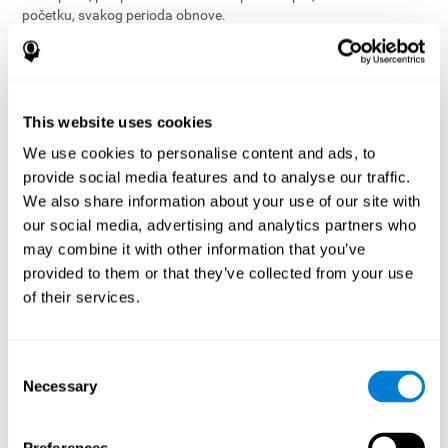
početku, svakog perioda obnove.
Otkazivanje Pretplate
. Možete da otkažete svoju pretplatu u bilo
koje vreme tako što idete na podešavanja ili tako što kontaktirate
naš korisnički servis na
support@cognifit.com
. Otkazivanje se
obavlja na kraju perioda Pretplate.
This website uses cookies
We use cookies to personalise content and ads, to
Ako otkažete svoju Pretplatu, znajte da i dalje vam možemo slati
popuste i promocije, osim ako izaberete da ne primate ovakva
provide social media features and to analyse our traffic.
obaveštenja tako što pratite uputstva za prestanak slanja
We also share information about your use of our site with
obaveštenja.
our social media, advertising and analytics partners who
may combine it with other information that you’ve
Nema Povraćaja Novca kod Pretplata koje su kupljene pre više od
provided to them or that they’ve collected from your use
30 dana
. U slučaju da već u toku prvih 30 dana korišćenja želite
da iskoristite svoje pravo i da zahtevate povraćaj novca, korisnik
of their services.
mora da kontaktira naš korisnički servis na
support@cognifit.com
.
Consent
Kada otkažete Pretplatu, vi otkazujete buduća plaćanja
Necessary
Selection
Pretplate. Imaćete i dalje pristup Pretplati sve do kraja tog
Perioda Pretplate. U bilo koje vreme možemo da pružimo popust,
povraćaj novca ili drugu naknadu (“kredite”) nekim ili svim našim