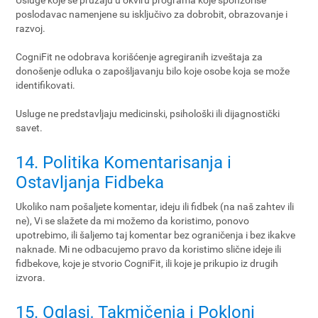
Usluge koje se pružaju u okviru programa koje sponzoriše
poslodavac namenjene su isključivo za dobrobit, obrazovanje i
razvoj.
CogniFit ne odobrava korišćenje agregiranih izveštaja za
donošenje odluka o zapošljavanju bilo koje osobe koja se može
identifikovati.
Usluge ne predstavljaju medicinski, psihološki ili dijagnostički
savet.
14. Politika Komentarisanja i
Ostavljanja Fidbeka
Ukoliko nam pošaljete komentar, ideju ili fidbek (na naš zahtev ili
ne), Vi se slažete da mi možemo da koristimo, ponovo
upotrebimo, ili šaljemo taj komentar bez ograničenja i bez ikakve
naknade. Mi ne odbacujemo pravo da koristimo slične ideje ili
fidbekove, koje je stvorio CogniFit, ili koje je prikupio iz drugih
izvora.
15. Oglasi, Takmičenja i Pokloni