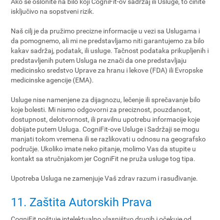
Ako se oslonite na bilo koji CogniFit-ov sadržaj ili Usluge, to činite
isključivo na sopstveni rizik.
Naš cilj je da pružimo precizne informacije u vezi sa Uslugama i
da pomognemo, ali mi ne predstavljamo niti garantujemo za bilo
kakav sadržaj, podatak, ili usluge. Tačnost podataka prikupljenih i
predstavljenih putem Usluga ne znači da one predstavljaju
medicinsko sredstvo Uprave za hranu i lekove (FDA) ili Evropske
medicinske agencije (EMA).
Usluge nise namenjene za dijagnozu, lečenje ili sprečavanje bilo
koje bolesti. Mi nismo odgovorni za preciznost, pouzdanost,
dostupnost, delotvornost, ili pravilnu upotrebu informacije koje
dobijate putem Usluga. CogniFit-ove Usluge i Sadržaji se mogu
manjati tokom vremena ili se razlikovati u odnosu na geografsko
područje. Ukoliko imate neko pitanje, molimo Vas da stupite u
kontakt sa stručnjakom jer CogniFit ne pruža usluge tog tipa.
Upotreba Usluga ne zamenjuje Vaš zdrav razum i rasuđivanje.
11. Zaštita Autorskih Prava
CogniFit poštuje intelektualno vlasništvo drugih i očekuje od