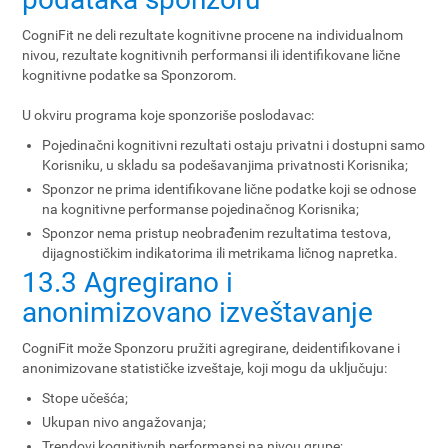
CogniFit ne deli rezultate kognitivne procene na individualnom
nivou, rezultate kognitivnih performansi ili identifikovane lične
kognitivne podatke sa Sponzorom.
U okviru programa koje sponzoriše poslodavac:
Pojedinačni kognitivni rezultati ostaju privatni i dostupni samo
Korisniku, u skladu sa podešavanjima privatnosti Korisnika;
Sponzor ne prima identifikovane lične podatke koji se odnose
na kognitivne performanse pojedinačnog Korisnika;
Sponzor nema pristup neobrađenim rezultatima testova,
dijagnostičkim indikatorima ili metrikama ličnog napretka.
13.3 Agregirano i
anonimizovano izveštavanje
CogniFit može Sponzoru pružiti agregirane, deidentifikovane i
anonimizovane statističke izveštaje, koji mogu da uključuju:
Stope učešća;
Ukupan nivo angažovanja;
Trendovi kognitivnih performansi na nivou grupe;