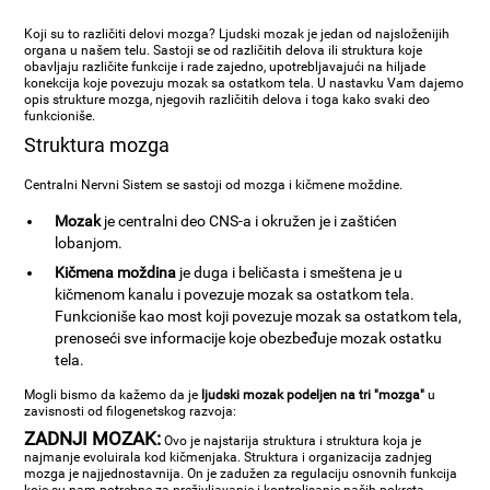
Koji su to različiti delovi mozga? Ljudski mozak je jedan od najsloženijih
organa u našem telu. Sastoji se od različitih delova ili struktura koje
obavljaju različite funkcije i rade zajedno, upotrebljavajući na hiljade
konekcija koje povezuju mozak sa ostatkom tela. U nastavku Vam dajemo
opis strukture mozga, njegovih različitih delova i toga kako svaki deo
funkcioniše.
Struktura mozga
Centralni Nervni Sistem se sastoji od mozga i kičmene moždine.
Mozak
je centralni deo CNS-a i okružen je i zaštićen
lobanjom.
Kičmena moždina
je duga i beličasta i smeštena je u
kičmenom kanalu i povezuje mozak sa ostatkom tela.
Funkcioniše kao most koji povezuje mozak sa ostatkom tela,
prenoseći sve informacije koje obezbeđuje mozak ostatku
tela.
Mogli bismo da kažemo da je
ljudski mozak podeljen na tri "mozga"
u
zavisnosti od filogenetskog razvoja:
ZADNJI MOZAK:
Ovo je najstarija struktura i struktura koja je
najmanje evoluirala kod kičmenjaka. Struktura i organizacija zadnjeg
mozga je najjednostavnija. On je zadužen za regulaciju osnovnih funkcija