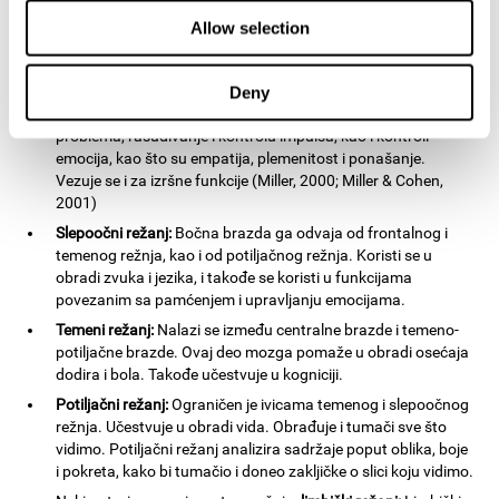
pojas):
Allow selection
Frontalni režanj:
Najveći režanj u korteksu. Nalazi se u
prednjem delu, tačno iza čela. Proteže se od prednje do
centralne brazde. To je centar za kontrolu u mozgu. Frontalni
Deny
režanj je uključen u planiranje, rezonovanje, rešavanje
problema, rasuđivanje i kontrolu impulsa, kao i kontroli
emocija, kao što su empatija, plemenitost i ponašanje.
Vezuje se i za izršne funkcije (Miller, 2000; Miller & Cohen,
2001)
Slepoočni režanj:
Bočna brazda ga odvaja od frontalnog i
temenog režnja, kao i od potiljačnog režnja. Koristi se u
obradi zvuka i jezika, i takođe se koristi u funkcijama
povezanim sa pamćenjem i upravljanju emocijama.
Temeni režanj:
Nalazi se između centralne brazde i temeno-
potiljačne brazde. Ovaj deo mozga pomaže u obradi osećaja
dodira i bola. Takođe učestvuje u kogniciji.
Potiljačni režanj:
Ograničen je ivicama temenog i slepoočnog
režnja. Učestvuje u obradi vida. Obrađuje i tumači sve što
vidimo. Potiljačni režanj analizira sadržaje poput oblika, boje
i pokreta, kako bi tumačio i doneo zakljičke o slici koju vidimo.