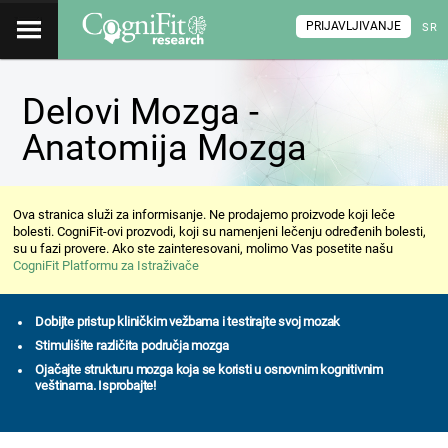
PRIJAVLJIVANJE
SR
Delovi Mozga -
Anatomija Mozga
Ova stranica služi za informisanje. Ne prodajemo proizvode koji leče
bolesti. CogniFit-ovi prozvodi, koji su namenjeni lečenju određenih bolesti,
su u fazi provere. Ako ste zainteresovani, molimo Vas posetite našu
CogniFit Platformu za Istraživače
Dobijte pristup kliničkim vežbama i testirajte svoj mozak
Stimulišite različita područja mozga
Ojačajte strukturu mozga koja se koristi u osnovnim kognitivnim
veštinama. Isprobajte!