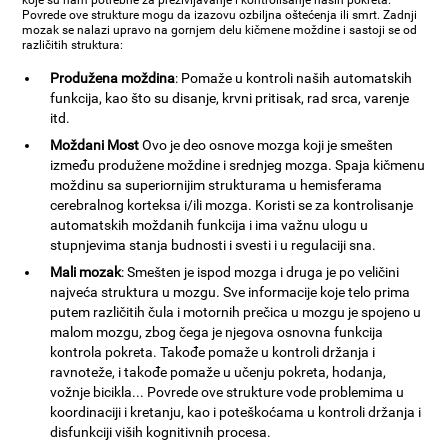
koje su nam potrebne za preživljavanje i kontrolisanje naših pokreta.
Povrede ove strukture mogu da izazovu ozbiljna oštećenja ili smrt. Zadnji
mozak se nalazi upravo na gornjem delu kičmene moždine i sastoji se od
različitih struktura:
Produžena moždina
: Pomaže u kontroli naših automatskih
funkcija, kao što su disanje, krvni pritisak, rad srca, varenje
itd.
Moždani Most
Ovo je deo osnove mozga koji je smešten
između produžene moždine i srednjeg mozga. Spaja kičmenu
moždinu sa superiornijim strukturama u hemisferama
cerebralnog korteksa i/ili mozga. Koristi se za kontrolisanje
automatskih moždanih funkcija i ima važnu ulogu u
stupnjevima stanja budnosti i svesti i u regulaciji sna.
Mali mozak
: Smešten je ispod mozga i druga je po veličini
najveća struktura u mozgu. Sve informacije koje telo prima
putem različitih čula i motornih prečica u mozgu je spojeno u
malom mozgu, zbog čega je njegova osnovna funkcija
kontrola pokreta. Takođe pomaže u kontroli držanja i
ravnoteže, i takođe pomaže u učenju pokreta, hodanja,
vožnje bicikla... Povrede ove strukture vode problemima u
koordinaciji i kretanju, kao i poteškoćama u kontroli držanja i
disfunkciji viših kognitivnih procesa.