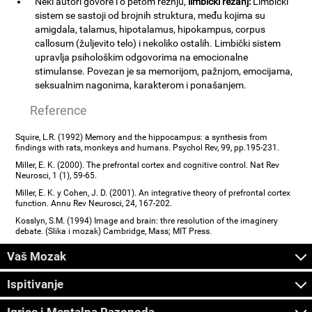
Neki autori govore i o petom režnju,
limbički režanj:
Limbički
sistem se sastoji od brojnih struktura, među kojima su
amigdala, talamus, hipotalamus, hipokampus, corpus
callosum (žuljevito telo) i nekoliko ostalih. Limbički sistem
upravlja psihološkim odgovorima na emocionalne
stimulanse. Povezan je sa memorijom, pažnjom, emocijama,
seksualnim nagonima, karakterom i ponašanjem.
Reference
Squire, L.R. (1992) Memory and the hippocampus: a synthesis from
findings with rats, monkeys and humans. Psychol Rev, 99, pp.195-231.
Miller, E. K. (2000). The prefrontal cortex and cognitive control. Nat Rev
Neurosci, 1 (1), 59-65.
Miller, E. K. y Cohen, J. D. (2001). An integrative theory of prefrontal cortex
function. Annu Rev Neurosci, 24, 167-202.
Kosslyn, S.M. (1994) Image and brain: thre resolution of the imaginery
debate. (Slika i mozak) Cambridge, Mass; MIT Press.
Vaš Mozak
Ispitivanje
Igrice i Mentalna Razonoda