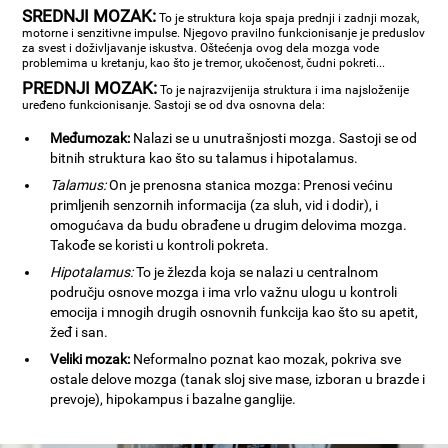
SREDNJI MOZAK:
To je struktura koja spaja prednji i zadnji mozak,
motorne i senzitivne impulse. Njegovo pravilno funkcionisanje je preduslov
za svest i doživljavanje iskustva. Oštećenja ovog dela mozga vode
problemima u kretanju, kao što je tremor, ukočenost, čudni pokreti...
PREDNJI MOZAK:
To je najrazvijenija struktura i ima najsloženije
uređeno funkcionisanje. Sastoji se od dva osnovna dela:
Međumozak:
Nalazi se u unutrašnjosti mozga. Sastoji se od
bitnih struktura kao što su talamus i hipotalamus.
Talamus:
On je prenosna stanica mozga: Prenosi većinu
primljenih senzornih informacija (za sluh, vid i dodir), i
omogućava da budu obrađene u drugim delovima mozga.
Takođe se koristi u kontroli pokreta.
Hipotalamus:
To je žlezda koja se nalazi u centralnom
području osnove mozga i ima vrlo važnu ulogu u kontroli
emocija i mnogih drugih osnovnih funkcija kao što su apetit,
žeđ i san.
Veliki mozak:
Neformalno poznat kao mozak, pokriva sve
ostale delove mozga (tanak sloj sive mase, izboran u brazde i
prevoje), hipokampus i bazalne ganglije.