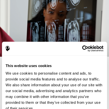
Anatomija mozga i funkcije
This website uses cookies
We use cookies to personalise content and ads, to
U ovom odeljku, bavićemo se bliže anatomijom mozga i funkcijama svake
strukture
provide social media features and to analyse our traffic.
BAZALNE GANGLIJE:
Grupa supkortikalnih neuronskih struktura
We also share information about your use of our site with
koje učestvuju u regulaciji motornih radnji. Primaju informacije iz
our social media, advertising and analytics partners who
cerebralnog korteksa i središta mozga, obrađuju ih i projektuju na korteks i
srednji mozak, kako bi omogućio koordinaciju pokreta. Sastoji se od
may combine it with other information that you’ve
nekoliko struktura:
provided to them or that they’ve collected from your use
Nucleus caudatus (repato jedro), koje je u obliku "C" slova i
of their services.