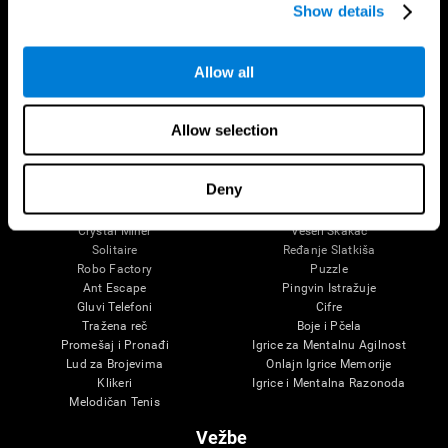
Show details
Intelektualne Smetnje
Kognitivno stanje kod odraslih
Moždane Funkcije
Sistematska revizija
Izvršne Funkcije
Kategorija SG4D
Percepcija
Allow all
Pažnja
Igrice I Mentalna Razonoda
Allow selection
Chess Online
Razbacan Unaokolo
Mini ukrštenica
Pronađi Svog Ljubimca
Deny
Fruit Frenzy
Muzički Haos
Pipe Panic
Color Rush
Crystal Miner
Veseli Skakač
Solitaire
Ređanje Slatkiša
Robo Factory
Puzzle
Ant Escape
Pingvin Istražuje
Gluvi Telefoni
Cifre
Tražena reč
Boje i Pčela
Promešaj i Pronađi
Igrice za Mentalnu Agilnost
Lud za Brojevima
Onlajn Igrice Memorije
Klikeri
Igrice i Mentalna Razonoda
Melodičan Tenis
Vežbe