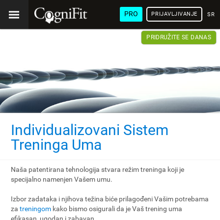
PRO
PRIJAVLJIVANJE
SRP
PRIDRUŽITE SE DANAS
Individualizovani Sistem
Treninga Uma
Naša patentirana tehnologija stvara režim treninga koji je
specijalno namenjen Vašem umu.
Izbor zadataka i njihova težina biće prilagođeni Vašim potrebama
za
treningom
kako bismo osigurali da je Vaš trening uma
efikasan, ugodan i zabavan.