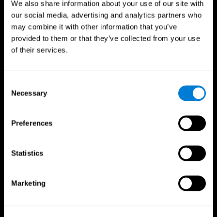
We also share information about your use of our site with
our social media, advertising and analytics partners who
may combine it with other information that you’ve
provided to them or that they’ve collected from your use
of their services.
Consent
Necessary
Selection
Pratite nas
Preferences
Vaš Mozak
Ispitivanje
Statistics
Um
Validacija digitalne terapije
O Vašem Mozgu
Kompjuterske Igrice
Delovi Mozga - Anatomija Mozga
Zdrave Starije Osobe
Marketing
Neuroni
Piloti
Neuroplastičnost Mozga
Opšte Blagostanje Starijih Osoba
Kognicija
Zdrave Starije Osobe
Gubitak Memorije
Kognitivni Trening za Starije Osobe