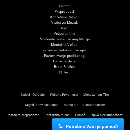
Patent
Preprodavci
Kognitivni Razvoj
Vežba za Mozak
Kviz
Vežbe za Um
Personalizovani Trening Mozga
Mentalna Vežba
Zabavne matematičke igre
Razumevanje pročitanog
Darovita deca
Brain Battles
IQ Test
Uslovi i Odredbe
Politika Privatnosti
Menadžment Tim
CogniFit novinska soba
Media Kit
Postati partner
Postanite preprodavac
Kontaktirajte nas
Pomoć
Izjava o pristupačnosti
Centar poverenja
Potrebna Vam je pomoć?