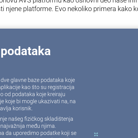
novu AVS platformu kao osnovni deo naše infra
ti njene platforme. Evo nekoliko primera kako k
 podataka
 u dve glavne baze podataka koje
plikacije kao što su registracija
eno od podataka koje kreiraju
je koje bi mogle ukazivati na, na
avlja korisnik.
nje našeg fizičkog skladištenja
e najvažnija među njima.
ba da uporedimo podatke koji se