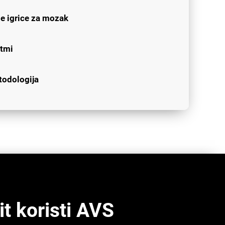
e igrice za mozak
itmi
todologija
t koristi AVS