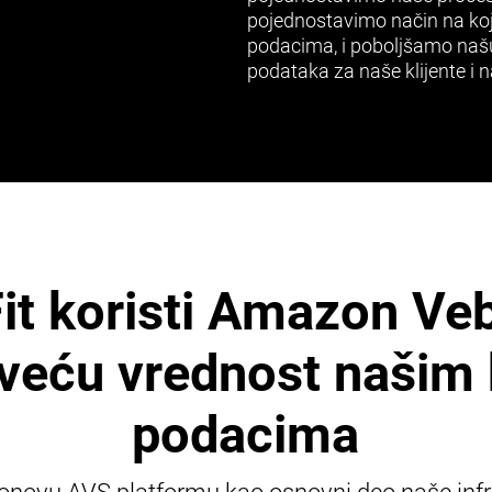
pojednostavimo način na koj
podacima, i poboljšamo našu
podataka za naše klijente i n
it koristi Amazon Veb
veću vrednost našim
podacima