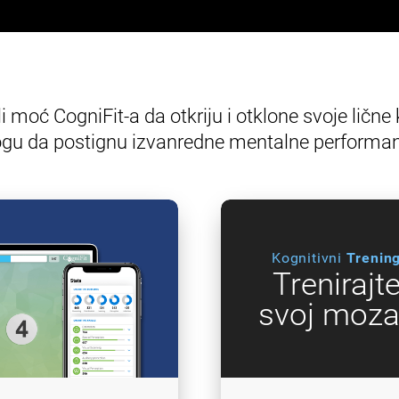
li moć CogniFit-a da otkriju i otklone svoje ličn
gu da postignu izvanredne mentalne performan
Kognitivni
Trenin
Trenirajt
svoj moza