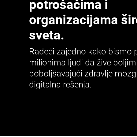
potrošačima i
organizacijama ši
sveta.
Radeći zajedno kako bismo 
milionima ljudi da žive bolji
poboljšavajući zdravlje mozg
digitalna rešenja.