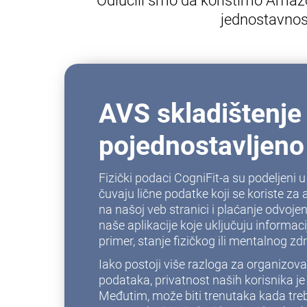
Odlučili smo da koristimo Amazo
jednostavnos
AVS skladištenje
pojednostavljeno
Fizički podaci CogniFit-a su podeljeni
čuvaju lične podatke koji se koriste za a
na našoj veb stranici i plaćanje odvoj
naše aplikacije koje uključuju informaci
primer, stanje fizičkog ili mentalnog zdr
Iako postoji više razloga za organizova
podataka, privatnost naših korisnika j
Međutim, može biti trenutaka kada tre