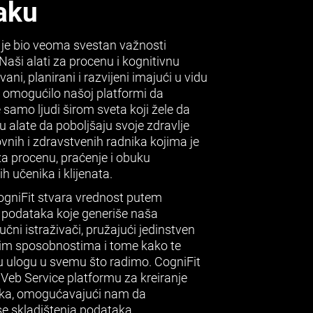
aku
je bio veoma svestan važnosti
Naši alati za procenu i kognitivnu
ni, planirani i razvijeni imajući u vidu
 omogućilo našoj platformi da
e samo ljudi širom sveta koji žele da
ju alate da poboljšaju svoje zdravlje
vnih i zdravstvenih radnika kojima je
 procenu, praćenje i obuku
h učenika i klijenata.
i CogniFit stvara vrednost putem
 podataka koje generiše naša
čni istraživači, pružajući jedinstven
vnim sposobnostima i tome kako te
u ulogu u svemu što radimo. CogniFit
 Veb Service platformu za kreiranje
a, omogućavajući nam da
e skladištenja podataka,