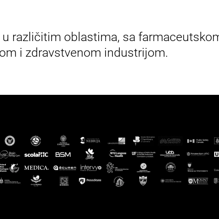
u različitim oblastima, sa farmaceutsko
om i zdravstvenom industrijom.