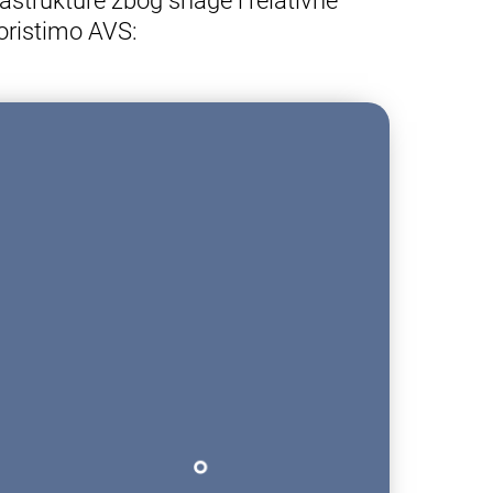
strukture zbog snage i relativne
oristimo AVS: