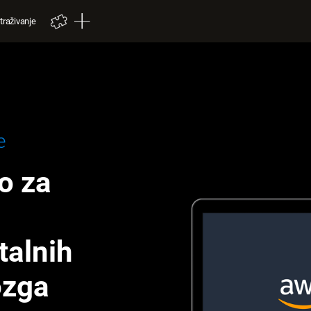
traživanje
e
o za
talnih
ozga