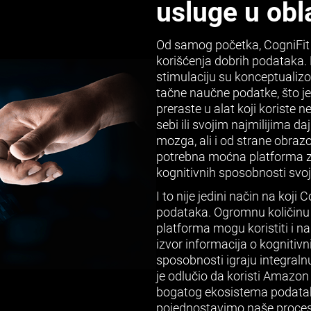
usluge u obl
Od samog početka, CogniFit 
korišćenja dobrih podataka. 
stimulaciju su konceptualizova
tačne naučne podatke, što je
preraste u alat koji koriste n
sebi ili svojim najmilijima da
mozga, ali i od strane obrazo
potrebna moćna platforma za
kognitivnih sposobnosti svoji
I to nije jedini način na koj
podataka. Ogromnu količinu
platforma mogu koristiti i nau
izvor informacija o kogniti
sposobnosti igraju integraln
je odlučio da koristi Amazon
bogatog ekosistema podatak
pojednostavimo naše proces