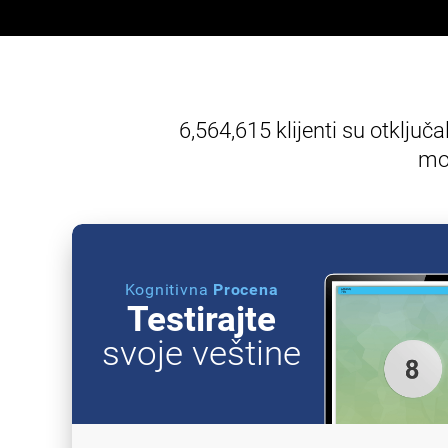
6,564,615 klijenti su otključa
mo
Kognitivna
Procena
Testirajte
svoje veštine