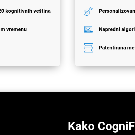
20 kognitivnih veština
Personalizovan
nom vremenu
Napredni algor
Patentirana me
Kako CogniFi