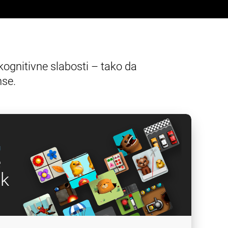
e kognitivne slabosti – tako da
se.
g
e
k