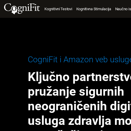
Kognitivni Testovi
Kognitivna Stimulacija
Naučno is
CogniFit i Amazon veb uslug
Ključno partnerstv
pružanje sigurnih
neograničenih digi
usluga zdravlja m