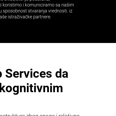
i koristimo i komuniciramo sa našim
 sposobnost stvaranja vrednosti. iz
aše istraživačke partnere.
 Services da
 kognitivnim