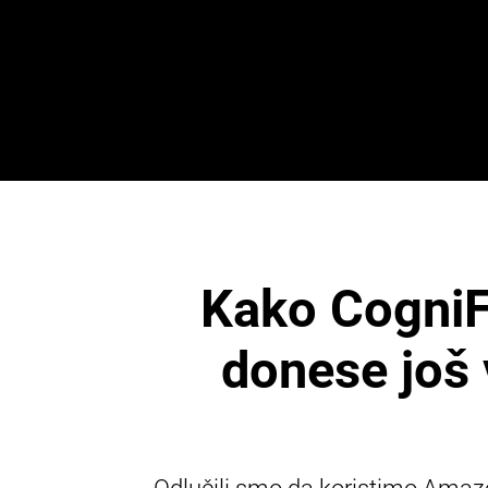
Kako CogniF
donese još 