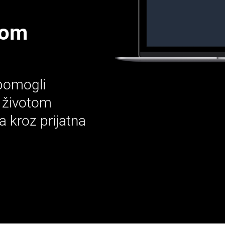
rom
pomogli
m životom
a kroz prijatna