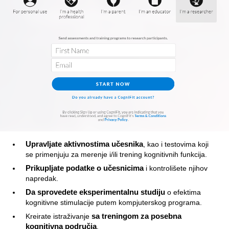
Upravljate aktivnostima učesnika
, kao i testovima koji
se primenjuju za merenje i/ili trening kognitivnih funkcija.
Prikupljate podatke o učesnicima
i kontrolišete njihov
napredak.
Da sprovedete eksperimentalnu studiju
o efektima
kognitivne stimulacije putem kompjuterskog programa.
Kreirate istraživanje
sa treningom za posebna
kognitivna područja
.