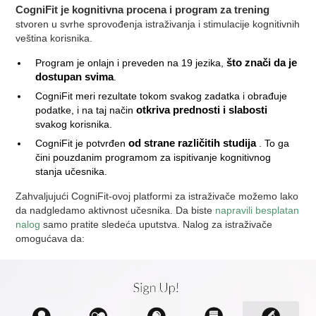
CogniFit je kognitivna procena i program za trening
stvoren u svrhe sprovođenja istraživanja i stimulacije kognitivnih
veština korisnika.
Program je onlajn i preveden na 19 jezika,
što znači da je
dostupan svima
.
CogniFit meri rezultate tokom svakog zadatka i obrađuje
podatke, i na taj način
otkriva prednosti i slabosti
svakog korisnika.
CogniFit je potvrđen
od strane različitih studija
. To ga
čini pouzdanim programom za ispitivanje kognitivnog
stanja učesnika.
Zahvaljujući CogniFit-ovoj platformi za istraživače možemo lako
da nadgledamo aktivnost učesnika. Da biste
napravili besplatan
nalog
samo pratite sledeća uputstva. Nalog za istraživače
omogućava da: