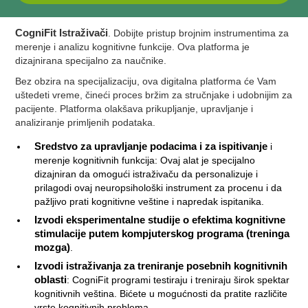
CogniFit Istraživači
. Dobijte pristup brojnim instrumentima za
merenje i analizu kognitivne funkcije. Ova platforma je
dizajnirana specijalno za naučnike.
Bez obzira na specijalizaciju, ova digitalna platforma će Vam
uštedeti vreme, čineći proces bržim za stručnjake i udobnijim za
pacijente. Platforma olakšava prikupljanje, upravljanje i
analiziranje primljenih podataka.
Sredstvo za upravljanje podacima i za ispitivanje
i
merenje kognitivnih funkcija: Ovaj alat je specijalno
dizajniran da omogući istraživaču da personalizuje i
prilagodi ovaj neuropsihološki instrument za procenu i da
pažljivo prati kognitivne veštine i napredak ispitanika.
Izvodi eksperimentalne studije o efektima kognitivne
stimulacije putem kompjuterskog programa (treninga
mozga)
.
Izvodi istraživanja za treniranje posebnih kognitivnih
oblasti
: CogniFit programi testiraju i treniraju širok spektar
kognitivnih veština. Bićete u mogućnosti da pratite različite
vrste kognitivnih problema.