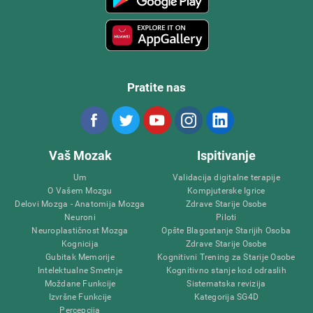
Pratite nas
Vaš Mozak
Ispitivanje
Um
Validacija digitalne terapije
O Vašem Mozgu
Kompjuterske Igrice
Delovi Mozga - Anatomija Mozga
Zdrave Starije Osobe
Neuroni
Piloti
Neuroplastičnost Mozga
Opšte Blagostanje Starijih Osoba
Kognicija
Zdrave Starije Osobe
Gubitak Memorije
Kognitivni Trening za Starije Osobe
Intelektualne Smetnje
Kognitivno stanje kod odraslih
Moždane Funkcije
Sistematska revizija
Izvršne Funkcije
Kategorija SG4D
Percepcija