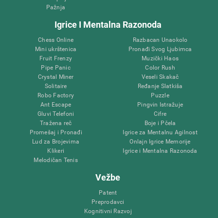
Pažnja
Igrice I Mentalna Razonoda
Chess Online
Razbacan Unaokolo
Mini ukrštenica
Pronađi Svog Ljubimca
Fruit Frenzy
Muzički Haos
Pipe Panic
Color Rush
Crystal Miner
Veseli Skakač
Solitaire
Ređanje Slatkiša
Robo Factory
Puzzle
Ant Escape
Pingvin Istražuje
Gluvi Telefoni
Cifre
Tražena reč
Boje i Pčela
Promešaj i Pronađi
Igrice za Mentalnu Agilnost
Lud za Brojevima
Onlajn Igrice Memorije
Klikeri
Igrice i Mentalna Razonoda
Melodičan Tenis
Vežbe
Patent
Preprodavci
Kognitivni Razvoj