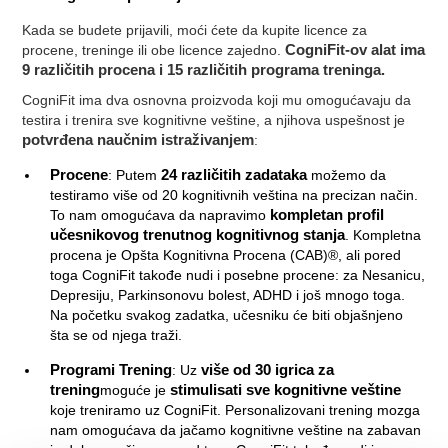
Kada se budete prijavili, moći ćete da kupite licence za
procene, treninge ili obe licence zajedno.
CogniFit-ov alat ima
9 različitih procena i 15 različitih programa treninga.
CogniFit ima dva osnovna proizvoda koji mu omogućavaju da
testira i trenira sve kognitivne veštine, a njihova uspešnost je
potvrđena naučnim istraživanjem
:
Procene
: Putem
24 različitih zadataka
možemo da
testiramo više od 20 kognitivnih veština na precizan način.
To nam omogućava da napravimo
kompletan profil
učesnikovog trenutnog kognitivnog stanja
. Kompletna
procena je Opšta Kognitivna Procena (CAB)®, ali pored
toga CogniFit takođe nudi i posebne procene: za Nesanicu,
Depresiju, Parkinsonovu bolest, ADHD i još mnogo toga.
Na početku svakog zadatka, učesniku će biti objašnjeno
šta se od njega traži.
Programi Trening
: Uz
više od 30 igrica za
trening
moguće je
stimulisati sve kognitivne veštine
koje treniramo uz CogniFit. Personalizovani trening mozga
nam omogućava da jačamo kognitivne veštine na zabavan