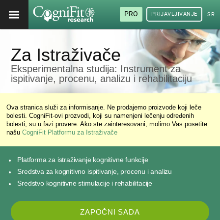
PRO
PRIJAVLJIVANJE
SRP
Za Istraživače
Eksperimentalna studija: Instrument za
ispitivanje, procenu, analizu i rehabilitaciju
Ova stranica služi za informisanje. Ne prodajemo proizvode koji leče
bolesti. CogniFit-ovi prozvodi, koji su namenjeni lečenju određenih
bolesti, su u fazi provere. Ako ste zainteresovani, molimo Vas posetite
našu
CogniFit Platformu za Istraživače
Platforma za istraživanje kognitivne funkcije
Sredstva za kognitivno ispitivanje, procenu i analizu
Sredstvo kognitivne stimulacije i rehabilitacije
ZAPOČNI SADA