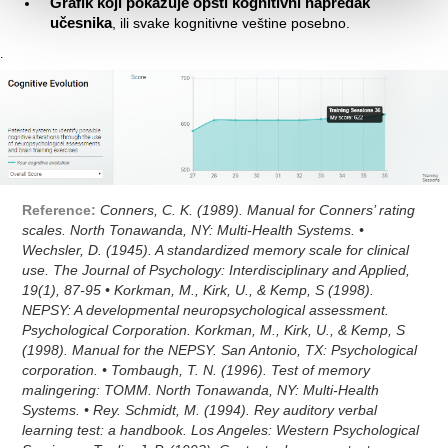
Grafik koji pokazuje opšti kognitivni napredak
učesnika
, ili svake kognitivne veštine posebno.
.
Reference:
Conners, C. K. (1989). Manual for Conners’ rating
scales. North Tonawanda, NY: Multi-Health Systems. •
Wechsler, D. (1945). A standardized memory scale for clinical
use. The Journal of Psychology: Interdisciplinary and Applied,
19(1), 87-95 • Korkman, M., Kirk, U., & Kemp, S (1998).
NEPSY: A developmental neuropsychological assessment.
Psychological Corporation. Korkman, M., Kirk, U., & Kemp, S
(1998). Manual for the NEPSY. San Antonio, TX: Psychological
corporation. • Tombaugh, T. N. (1996). Test of memory
malingering: TOMM. North Tonawanda, NY: Multi-Health
Systems. • Rey. Schmidt, M. (1994). Rey auditory verbal
learning test: a handbook. Los Angeles: Western Psychological