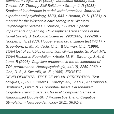
Services. • Toglia, J. P. (1993). Contextual memory test.
Tucson, AZ: Therapy Skill Builders. • Stroop, J. R (1935).
Studies of interference in serial verbal reactions. Journal of
experimental psychology, 18(6), 643. • Heaton, R. K. (1981). A
manual for the Wisconsin card sorting test. Western
Psychological Services. • Shallice, T (1982). Specific
impairments of planning. Philosophical Transactions of the
Royal Society B: Biological Sciences, 298(1089), 199-209. •
Hooper, E. H. (1983). Hooper visual organization test (VOT). •
Greenberg, L. M., Kindschi, C. L., & Corman, C. L. (1996).
TOVA test of variables of attention: clinical guide. St. Paul, MN:
TOVA Research Foundation. • Asato, M. R., Sweeney, J. A., &
Luna, B (2006). Cognitive processes in the development of
TOL performance. Neuropsychologia, 44(12), 2259-2269. •
Goh, D. S., & Swerdlik, M. E. (1985). FROSTIG
DEVELOPMENTAL TEST OF VISUAL PERCEPTION. Test
critiques, 2, 293. • Peretz C, Korczyn AD, Shatil E, Aharonson V,
Birnboim S, Giladi N. - Computer-Based, Personalized
Cognitive Training versus Classical Computer Games: A
Randomized Double-Blind Prospective Trial of Cognitive
Stimulation - Neuroepidemiology 2011; 36:91-9.