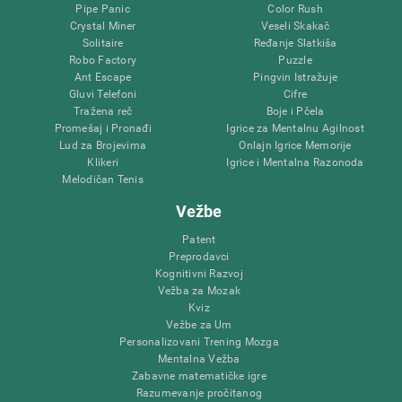
Pipe Panic
Color Rush
Crystal Miner
Veseli Skakač
Solitaire
Ređanje Slatkiša
Robo Factory
Puzzle
Ant Escape
Pingvin Istražuje
Gluvi Telefoni
Cifre
Tražena reč
Boje i Pčela
Promešaj i Pronađi
Igrice za Mentalnu Agilnost
Lud za Brojevima
Onlajn Igrice Memorije
Klikeri
Igrice i Mentalna Razonoda
Melodičan Tenis
Vežbe
Patent
Preprodavci
Kognitivni Razvoj
Vežba za Mozak
Kviz
Vežbe za Um
Personalizovani Trening Mozga
Mentalna Vežba
Zabavne matematičke igre
Razumevanje pročitanog