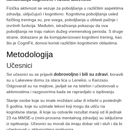
Fizička aktivnost se vezuje za poboljšanja u različitim aspektima
zdravlja, uključujući i kognitivno. Kognitivna poboljšanja usled
fizičkog treninga su, pre svega, poboljšanja u oblasti pažnje i
izvršnih funkcija. Međutim, istraživanja pokazuju da ova
poboljšanja ne traju nakon dužeg vremenskog perioda. S druge
strane, dokazano je da kompjuterizovani kognitivni trening, kao
što je CogniFit, donosi koristi različitim kognitivnim oblastima.
Metodologija
Učesnici
Svi učesnici su se prijavili
dobrovoljno i bili su zdravi
, boravili
su u Lakeview domu za stara lica u Leneksi, u Kanzasu.
Odgovarali su na mejlove, javljali se na telefon i učestvovali u
aktivnostima i razgovorima kada se rapravljalo o ispitivanju.
Starije osobe koje su imale moždani udar ili infarkt u poslednjih
5 godina, koje su uzimale lekovi koji mogu da utiču na
kognitivne stanje, ili koje su ostvarile rezultat manji od ili jednak
23 na MMSE-u (mini-procena mentalnog zdravlja) su isključene
iz ispitivanja. Učesnici su morali da imaju dobar vid i sluh i da bi
učestvovali u aktivnostima ispitivanja.