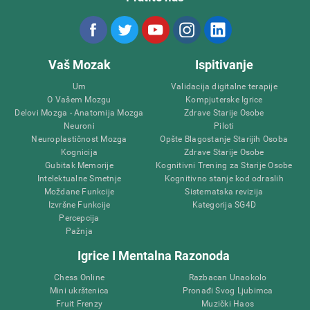
Vaš Mozak
Ispitivanje
Um
Validacija digitalne terapije
O Vašem Mozgu
Kompjuterske Igrice
Delovi Mozga - Anatomija Mozga
Zdrave Starije Osobe
Neuroni
Piloti
Neuroplastičnost Mozga
Opšte Blagostanje Starijih Osoba
Kognicija
Zdrave Starije Osobe
Gubitak Memorije
Kognitivni Trening za Starije Osobe
Intelektualne Smetnje
Kognitivno stanje kod odraslih
Moždane Funkcije
Sistematska revizija
Izvršne Funkcije
Kategorija SG4D
Percepcija
Pažnja
Igrice I Mentalna Razonoda
Chess Online
Razbacan Unaokolo
Mini ukrštenica
Pronađi Svog Ljubimca
Fruit Frenzy
Muzički Haos