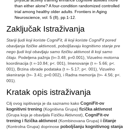
physical activity training enhance cognitive abilities more
than either alone? A four-condition randomized controlled
trial among healthy older adults. Frontiers in Aging
Neuroscience, vol. 5 (8), pp.1-12.
Zaključak Istraživanja
Stariji ljudi koji koriste CogniFit, ili koji koriste CogniFit pored
obavljanja fizičke aktivnosti, poboljšavaju kognitivno stanje pre
nego ljudi koji obavljaju samo fizičku aktivnost ili koji samo
čitaju
. Podeljena pažnja (t=-3.48; p=0.001), Vizuelno motorna
koordinacija (t =-10.84; p<. 001), Imenovanje (t =- 5.66; p<.
001), Brzina obrade podataka (t =- 5.17; p<. 001), Vizuelno
skeniranje (t=- 3.41; p=0.002), i Radna memorija (t=- 4.56; p<.
001).
Kratak opis istraživanja
Cilj ovog ispitivanja je da saznamo kako
CogniFit-ov
kognitivni trening
(Kognitivna Grupa)
fizička aktivnost
(Grupa koja je obavljala Fizičku Aktivnost),
CogniFit-ov
trening i fizička aktivnost
(Kombinovana Grupa)
i čitanje
(Kontrolna Grupa) doprinose
poboljšanju kognitivnog stanja