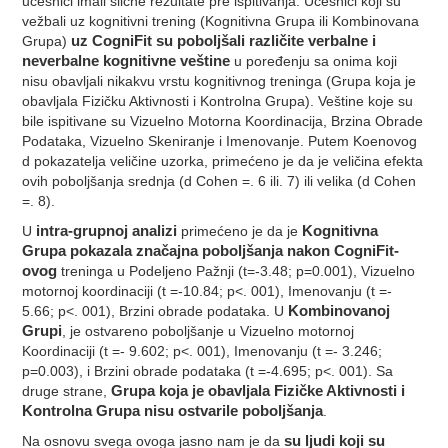
učesnici imali slične rezultate pre ispitivanja. Učesnici koji su
vežbali uz kognitivni trening (Kognitivna Grupa ili Kombinovana
Grupa)
uz CogniFit su poboljšali različite verbalne i
neverbalne kognitivne veštine
u poređenju sa onima koji
nisu obavljali nikakvu vrstu kognitivnog treninga (Grupa koja je
obavljala Fizičku Aktivnosti i Kontrolna Grupa). Veštine koje su
bile ispitivane su Vizuelno Motorna Koordinacija, Brzina Obrade
Podataka, Vizuelno Skeniranje i Imenovanje. Putem Koenovog
d pokazatelja veličine uzorka, primećeno je da je veličina efekta
ovih poboljšanja srednja (d Cohen =. 6 ili. 7) ili velika (d Cohen
=. 8).
U
intra-grupnoj analizi
primećeno je da je
Kognitivna
Grupa pokazala značajna poboljšanja nakon CogniFit-
ovog
treninga u Podeljeno Pažnji (t=-3.48; p=0.001), Vizuelno
motornoj koordinaciji (t =-10.84; p<. 001), Imenovanju (t =-
5.66; p<. 001), Brzini obrade podataka. U
Kombinovanoj
Grupi
, je ostvareno poboljšanje u Vizuelno motornoj
Koordinaciji (t =- 9.602; p<. 001), Imenovanju (t =- 3.246;
p=0.003), i Brzini obrade podataka (t =-4.695; p<. 001). Sa
druge strane,
Grupa koja je obavljala Fizičke Aktivnosti i
Kontrolna Grupa nisu ostvarile poboljšanja
.
Na osnovu svega ovoga jasno nam je da
su ljudi koji su