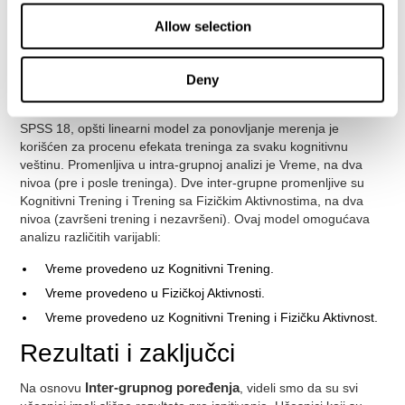
za test
pre
i
posle
treninga. Putem 15 zadatka za procenu,
merene su različite kognitivne veštine, kao što su fokusiranje
Allow selection
pažnje, podeljena pažnja, inhibicija, kognitivna fleksibilnost,
planiranje, radna memorija i vizuelno motorna koordinacija. Za
potpunu procenu su korišćene sesije od po 15 minuta.
Deny
Analiza
SPSS 18, opšti linearni model za ponovljanje merenja je
korišćen za procenu efekata treninga za svaku kognitivnu
veštinu. Promenljiva u intra-grupnoj analizi je Vreme, na dva
nivoa (pre i posle treninga). Dve inter-grupne promenljive su
Kognitivni Trening i Trening sa Fizičkim Aktivnostima, na dva
nivoa (završeni trening i nezavršeni). Ovaj model omogućava
analizu različitih varijabli:
Vreme provedeno uz Kognitivni Trening.
Vreme provedeno u Fizičkoj Aktivnosti.
Vreme provedeno uz Kognitivni Trening i Fizičku Aktivnost.
Rezultati i zaključci
Na osnovu
Inter-grupnog poređenja
, videli smo da su svi