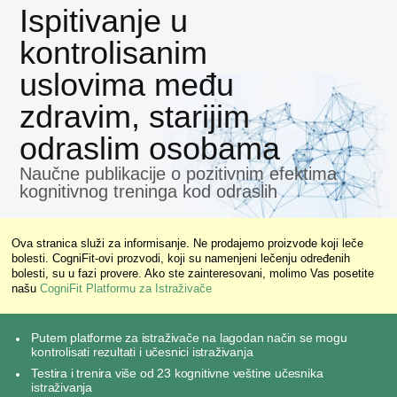
Ispitivanje u
kontrolisanim
uslovima među
zdravim, starijim
odraslim osobama
Naučne publikacije o pozitivnim efektima
kognitivnog treninga kod odraslih
Ova stranica služi za informisanje. Ne prodajemo proizvode koji leče
bolesti. CogniFit-ovi prozvodi, koji su namenjeni lečenju određenih
bolesti, su u fazi provere. Ako ste zainteresovani, molimo Vas posetite
našu
CogniFit Platformu za Istraživače
Putem platforme za istraživače na lagodan način se mogu
kontrolisati rezultati i učesnici istraživanja
Testira i trenira više od 23 kognitivne veštine učesnika
istraživanja