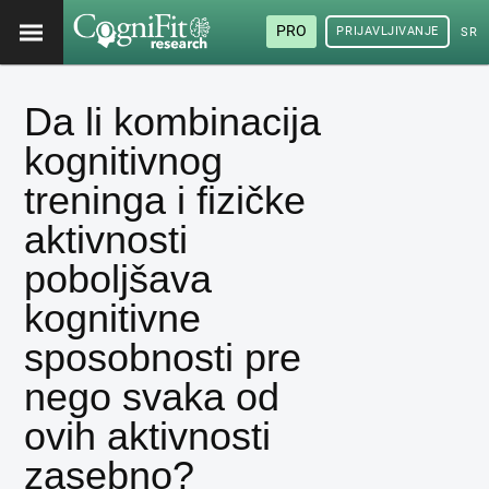
PRO
PRIJAVLJIVANJE
SRP
Da li kombinacija
kognitivnog
treninga i fizičke
aktivnosti
poboljšava
kognitivne
sposobnosti pre
nego svaka od
ovih aktivnosti
zasebno?