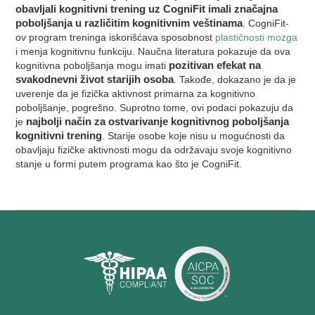
obavljali kognitivni trening uz CogniFit imali značajna
poboljšanja u različitim kognitivnim veštinama
. CogniFit-
ov program treninga iskorišćava sposobnost
plastičnosti mozga
i menja kognitivnu funkciju. Naučna literatura pokazuje da ova
kognitivna poboljšanja mogu imati
pozitivan efekat na
svakodnevni život starijih osoba
. Takođe, dokazano je da je
uverenje da je fizička aktivnost primarna za kognitivno
poboljšanje, pogrešno. Suprotno tome, ovi podaci pokazuju da
je
najbolji način za ostvarivanje kognitivnog poboljšanja
kognitivni trening
. Starije osobe koje nisu u mogućnosti da
obavljaju fizičke aktivnosti mogu da održavaju svoje kognitivno
stanje u formi putem programa kao što je CogniFit.