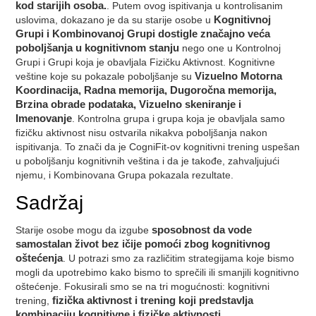
kod starijih osoba.
. Putem ovog ispitivanja u kontrolisanim
uslovima, dokazano je da su starije osobe u
Kognitivnoj
Grupi i Kombinovanoj Grupi dostigle značajno veća
poboljšanja u kognitivnom stanju
nego one u Kontrolnoj
Grupi i Grupi koja je obavljala Fizičku Aktivnost. Kognitivne
veštine koje su pokazale poboljšanje su
Vizuelno Motorna
Koordinacija, Radna memorija, Dugoročna memorija,
Brzina obrade podataka, Vizuelno skeniranje i
Imenovanje
. Kontrolna grupa i grupa koja je obavljala samo
fizičku aktivnost nisu ostvarila nikakva poboljšanja nakon
ispitivanja. To znači da je CogniFit-ov kognitivni trening uspešan
u poboljšanju kognitivnih veština i da je takođe, zahvaljujući
njemu, i Kombinovana Grupa pokazala rezultate.
Sadržaj
Starije osobe mogu da izgube
sposobnost da vode
samostalan život bez ičije pomoći zbog kognitivnog
oštećenja
. U potrazi smo za različitim strategijama koje bismo
mogli da upotrebimo kako bismo to sprečili ili smanjili kognitivno
oštećenje. Fokusirali smo se na tri mogućnosti: kognitivni
trening,
fizička aktivnost i trening koji predstavlja
kombinaciju kognitivne i fizičke aktivnosti
.