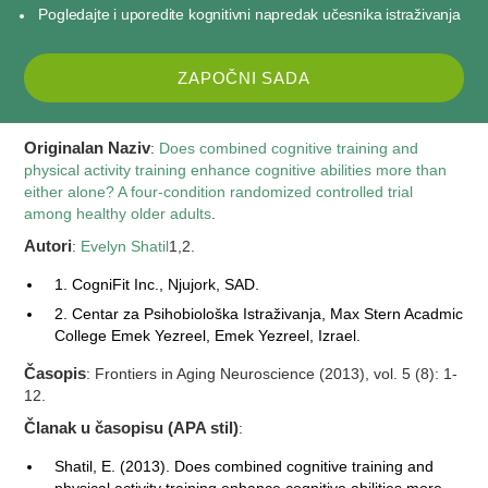
Pogledajte i uporedite kognitivni napredak učesnika istraživanja
ZAPOČNI SADA
Originalan Naziv
:
Does combined cognitive training and
physical activity training enhance cognitive abilities more than
either alone? A four-condition randomized controlled trial
among healthy older adults
.
Autori
:
Evelyn Shatil
1,2.
1. CogniFit Inc., Njujork, SAD.
2. Centar za Psihobiološka Istraživanja, Max Stern Acadmic
College Emek Yezreel, Emek Yezreel, Izrael.
Časopis
: Frontiers in Aging Neuroscience (2013), vol. 5 (8): 1-
12.
Članak u časopisu (APA stil)
:
Shatil, E. (2013). Does combined cognitive training and