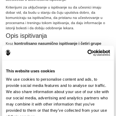
Kriterijumi za uključivanje u ispitivanje su da učesnici imaju
dobar vid, da budu u stanju da čuju uputstva dobro, da
komuniciraju sa ispitivačima, da pristanu na učestvovanje u
procenama i treningu tokom ispitivanja, da daju informacije o
istoriji bolesti i da dobiju odobrenje lekara.
Opis ispitivanja
Kroz
kontrolisano nasumično ispitivanje i četiri grupe
(kognitivna, grupa koja je obavljala fizičke aktivnosti,
kombinovana i kontrolna)
cilj je bio da se proceni efikasnost
kognitivnog treninga, fizičke aktivnosti i kombinacije ovih
različitih vrsta treninga, u poboljšanju kognitivnog stanja zdravih
starijih osoba.
This website uses cookies
Nakon što prikupimo podatke za analizu, moći ćemo da
We use cookies to personalise content and ads, to
preuzmemo rezultate svakog učesnika.
provide social media features and to analyse our traffic.
Aktivnosti Grupe koja je obavljala
We also share information about your use of our site with
Fizičke Vežbe
our social media, advertising and analytics partners who
S obzirom na uzrast učesnika (59% je imalo 80 godina ili su
may combine it with other information that you’ve
stariji), oni nisu bili u stanju da obavljaju zahtevne fizičke vežbe.
provided to them or that they’ve collected from your use
Aktivnosti koju su obavljali su zagrevanje (10 minuta),