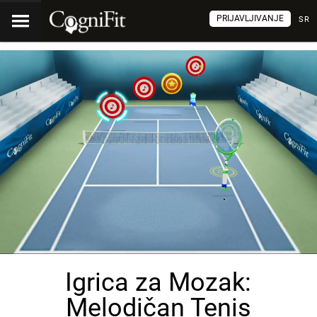
PRIJAVLJIVANJE
SR
Igrica za Mozak:
Melodičan Tenis