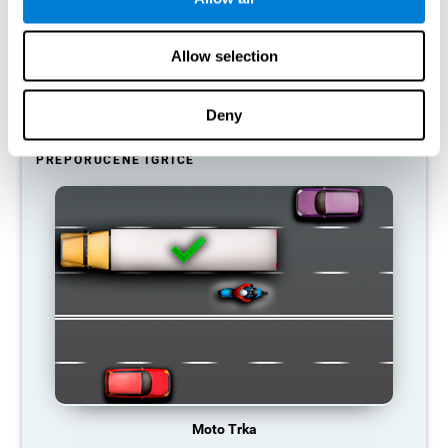
Naš mozak je programiran da čuva svoje neurone i resurse, tako
da on automatski eliminiše neuronske veze koje ne koristi često.
Ako ne koristimo određenu kognitivnu veštinu često, mozak
Allow selection
prestaje da šalje potrebne resurse i neuronske veze postaju sve
slabije i slabije. Zbog ovog slabljena neuronskih veza postaje nam
teže da koristimo datu kognitivnu veštinu, zbog čega nam može
biti teže i da obavljamo neke svakodnevne aktivnosti.
Deny
PREPORUČENE IGRICE
Moto Trka