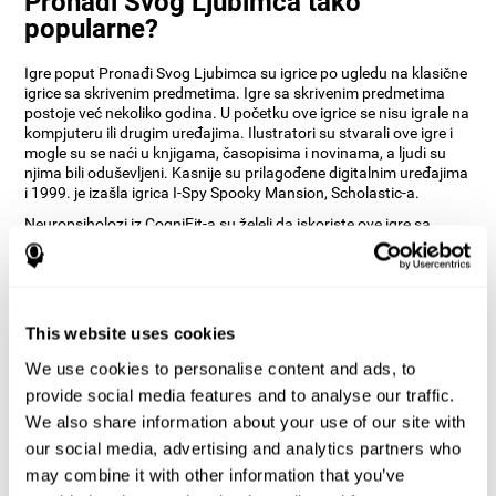
Pronađi Svog Ljubimca tako
popularne?
Igre poput Pronađi Svog Ljubimca su igrice po ugledu na klasične
igrice sa skrivenim predmetima. Igre sa skrivenim predmetima
postoje već nekoliko godina. U početku ove igrice se nisu igrale na
kompjuteru ili drugim uređajima. Ilustratori su stvarali ove igre i
mogle su se naći u knjigama, časopisima i novinama, a ljudi su
njima bili oduševljeni. Kasnije su prilagođene digitalnim uređajima
i 1999. je izašla igrica I-Spy Spooky Mansion, Scholastic-a.
Neuropsiholozi iz CogniFit-a su želeli da iskoriste ove igre sa
skrivenim predmetima i da ih prilagode treningu auditivne
percepcije. Želeli su igricu koja korisnicima pruža mogućnost da
uživaju u klasičnim igricama koje toliko vole, i da istovremeno
uvedu nov i moderan pristup igranju. Uz igricu Pronađi Svog
Ljubimca možete da trenirate svoju percepciju okoline i veštine
This website uses cookies
koje zahtevaju upotrebu čula sluha, a da istovremeno uživate.
We use cookies to personalise content and ads, to
Kako igrica za mozak "Pronađi Svog
provide social media features and to analyse our traffic.
Ljubimca" može da poboljša vaše
We also share information about your use of our site with
kognitivne veštine?
our social media, advertising and analytics partners who
may combine it with other information that you’ve
Trening uz igricu za mozak Pronađi Svog Ljubimca stimuliše