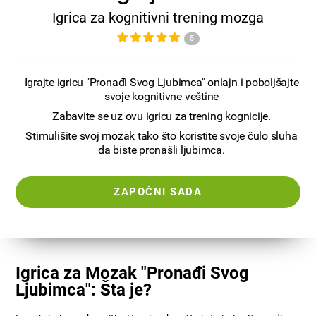
Igrica za kognitivni trening mozga
5
Igrajte igricu "Pronađi Svog Ljubimca" onlajn i poboljšajte
svoje kognitivne veštine
Zabavite se uz ovu igricu za trening kognicije.
Stimulišite svoj mozak tako što koristite svoje čulo sluha
da biste pronašli ljubimca.
ZAPOČNI SADA
Igrica za Mozak "Pronađi Svog
Ljubimca": Šta je?