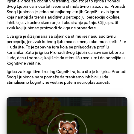
Igranje igrica za kognitivni trening, kao što je to igrica Pronađi
Svog Ljubimca može biti veoma stimulativno i izazovno. Pronađi
Svog Ljubimca je jedna od najkompletnijih CogniFit-ovih igara
koja nastoji da trenira auditivnu percepciju, percepciju okoline,
inhibiciju, vizuelno skeniranje i fokusiranje pažnje. Cilj je pratiti
zvuk koji ljubimac proizvodi dok ga ne pronađete.
Ova igra je dizajnirana sa ciljem da stimuliše našu auditivnu
percepciju, jer zvuk kućnog ljubimca se menja ako mu se približite
ili udaljite. To je zabavna igra koja se prilagođava profilu
korisnika. Zato je igrica Pronađi Svog Ljubimca savršen izbor za
ljude, decu i odrasle, koji žele da stimulišu svoj um i da poboljšaju
kognitivne veštine.
Igrica za kognitivni trening CogniFit-a, kao što je to igrica Pronađi
Svog Ljubimca nam pomaže da treniramo inhibiciju i da
stimulišemo kognitivne veštine putem neuroplastičnosti.