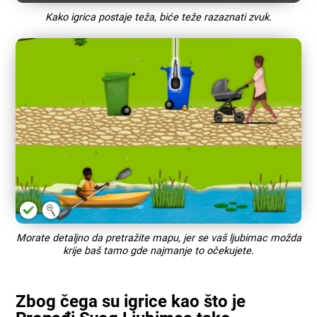
Kako igrica postaje teža, biće teže razaznati zvuk.
Morate detaljno da pretražite mapu, jer se vaš ljubimac možda
krije baš tamo gde najmanje to očekujete.
Zbog čega su igrice kao što je