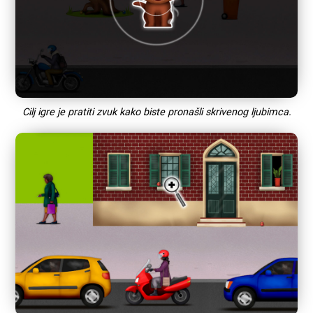
Cilj igre je pratiti zvuk kako biste pronašli skrivenog ljubimca.