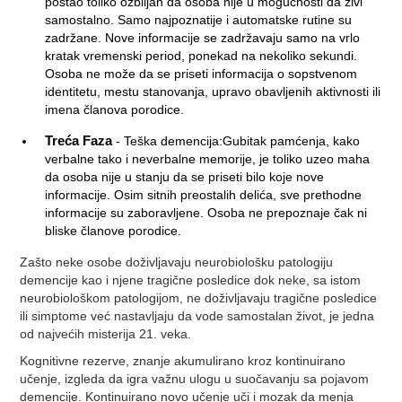
postao toliko ozbiljan da osoba nije u mogućnosti da živi
samostalno. Samo najpoznatije i automatske rutine su
zadržane. Nove informacije se zadržavaju samo na vrlo
kratak vremenski period, ponekad na nekoliko sekundi.
Osoba ne može da se priseti informacija o sopstvenom
identitetu, mestu stanovanja, upravo obavljenih aktivnosti ili
imena članova porodice.
Treća Faza
- Teška demencija:Gubitak pamćenja, kako
verbalne tako i neverbalne memorije, je toliko uzeo maha
da osoba nije u stanju da se priseti bilo koje nove
informacije. Osim sitnih preostalih delića, sve prethodne
informacije su zaboravljene. Osoba ne prepoznaje čak ni
bliske članove porodice.
Zašto neke osobe doživljavaju neurobiološku patologiju
demencije kao i njene tragične posledice dok neke, sa istom
neurobiološkom patologijom, ne doživljavaju tragične posledice
ili simptome već nastavljaju da vode samostalan život, je jedna
od najvećih misterija 21. veka.
Kognitivne rezerve, znanje akumulirano kroz kontinuirano
učenje, izgleda da igra važnu ulogu u suočavanju sa pojavom
demencije. Kontinuirano novo učenje uči i mozak da menja