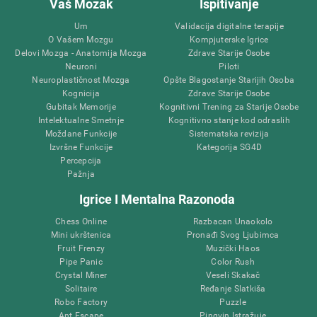
Vaš Mozak
Ispitivanje
Um
Validacija digitalne terapije
O Vašem Mozgu
Kompjuterske Igrice
Delovi Mozga - Anatomija Mozga
Zdrave Starije Osobe
Neuroni
Piloti
Neuroplastičnost Mozga
Opšte Blagostanje Starijih Osoba
Kognicija
Zdrave Starije Osobe
Gubitak Memorije
Kognitivni Trening za Starije Osobe
Intelektualne Smetnje
Kognitivno stanje kod odraslih
Moždane Funkcije
Sistematska revizija
Izvršne Funkcije
Kategorija SG4D
Percepcija
Pažnja
Igrice I Mentalna Razonoda
Chess Online
Razbacan Unaokolo
Mini ukrštenica
Pronađi Svog Ljubimca
Fruit Frenzy
Muzički Haos
Pipe Panic
Color Rush
Crystal Miner
Veseli Skakač
Solitaire
Ređanje Slatkiša
Robo Factory
Puzzle
Ant Escape
Pingvin Istražuje