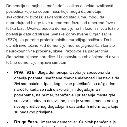
Demencija se najbolje može definisati sa aspekta ozbiljnosti
posledica koje sa sobom nosi, koje mogu da ometaju
svakodnevni život i u zavisnosti od stadijuma, mogu da
napreduju od blage faze u umerenu fazu i od umerene faze u
tešku fazu. Ovakva podela demencije na tri faze ili nivoa težine
bolesti je data od strane Svetske Zdravstvene Organizacije
(SZO), za potrebe profesionalnih neurodijagnostičara. Da bi
utvrdili nivo težine kod demencije, neurodijagnostičari koriste
neurokognitivne procene, skale i razgovor sa pacijentima i
članovima njihove porodice. U nastavku su objašnjena tri nivoa
težine demencije i njihovi simptomi.
Prva Faza
- Blaga demencija: Osoba je sposobna da
obavlja poznate, uvežbane dnevne aktivnosti i nastavlja da
živi samostalno. Ipak, kognitivne poteškoće su očigledne,
naročito kada se radi o skorašnjim događajima i
potrebama, na primer, zapažanje i prisećanje mesta gde
su stvari nedavno ostavljene, koje je vreme i mesto nekog
novog društvenog događaja ili sastanka ili informacija koje
su nedavno primljene.
Druga Faza
- Umerena demencija: Gubitak pamćenja je