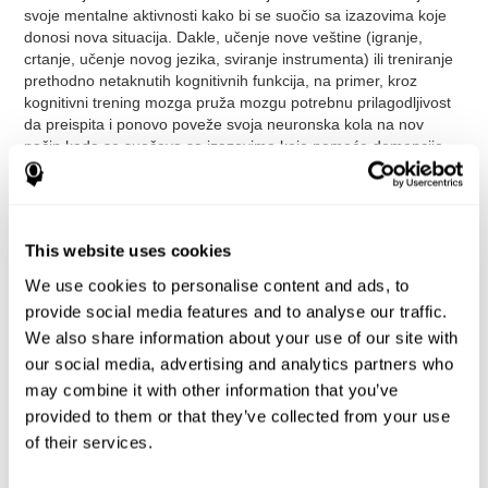
svoje mentalne aktivnosti kako bi se suočio sa izazovima koje
donosi nova situacija. Dakle, učenje nove veštine (igranje,
crtanje, učenje novog jezika, sviranje instrumenta) ili treniranje
prethodno netaknutih kognitivnih funkcija, na primer, kroz
kognitivni trening mozga pruža mozgu potrebnu prilagodljivost
da preispita i ponovo poveže svoja neuronska kola na nov
način kada se suočava sa izazovima koje nameće demencija.
Reference
This website uses cookies
We use cookies to personalise content and ads, to
James Siberski, Evelyn Shatil, Carol Siberski, Margie Eckroth-
provide social media features and to analyse our traffic.
Bucher, Aubrey French, Sara Horton, Rachel F. Loefflad, Phillip
We also share information about your use of our site with
Rouse. Computer-Based Cognitive Training for Individuals With
Intellectual and Developmental Disabilities: Pilot Study - The
our social media, advertising and analytics partners who
American Journal of Alzheimer’s Disease & Other Dementias
may combine it with other information that you’ve
2014; doi: 10.1177/1533317514539376
provided to them or that they’ve collected from your use
Korczyn AD, Peretz C, Aharonson V, et al. - Computer based
of their services.
cognitive training with CogniFit improved cognitive performance
above the effect of classic computer games: prospective,