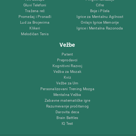
Gluvi Telefoni
Cifre
Tražena reč
Boje i Pčela
Promešaj i Pronađi
Igrice za Mentalnu Agilnost
Lud za Brojevima
Onlajn Igrice Memorije
Klikeri
Igrice i Mentalna Razonoda
Melodičan Tenis
Vežbe
Patent
Preprodavci
Kognitivni Razvoj
Vežba za Mozak
Kviz
Vežbe za Um
Personalizovani Trening Mozga
Mentalna Vežba
Zabavne matematičke igre
Razumevanje pročitanog
Darovita deca
Brain Battles
IQ Test