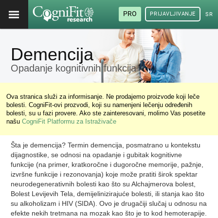
PRO
PRIJAVLJIVANJE
SRP
Demencija
Opadanje kognitivnih funkcija
Ova stranica služi za informisanje. Ne prodajemo proizvode koji leče
bolesti. CogniFit-ovi prozvodi, koji su namenjeni lečenju određenih
bolesti, su u fazi provere. Ako ste zainteresovani, molimo Vas posetite
našu
CogniFit Platformu za Istraživače
Šta je demencija? Termin demencija, posmatrano u kontekstu
dijagnostike, se odnosi na opadanje i gubitak kognitivne
funkcije (na primer, kratkoročne i dugoročne memorije, pažnje,
izvršne funkcije i rezonovanja) koje može pratiti širok spektar
neurodegenerativnih bolesti kao što su Alchajmerova bolest,
Bolest Levijevih Tela, demijelinizirajuće bolesti, ili stanja kao što
su alkoholizam i HIV (SIDA). Ovo je drugačiji slučaj u odnosu na
efekte nekih tretmana na mozak kao što je to kod hemoterapije.