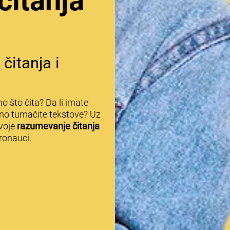
čitanja
čitanja i
o što čita? Da li imate
lno tumačite tekstove? Uz
voje
razumevanje čitanja
ronauci.