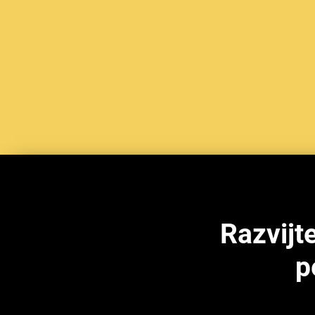
Razvijt
p