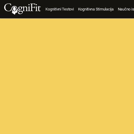
Kognitivni Testovi
Kognitivna Stimulacija
Naučno is