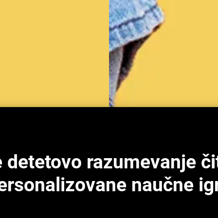
e detetovo razumevanje či
ersonalizovane naučne ig