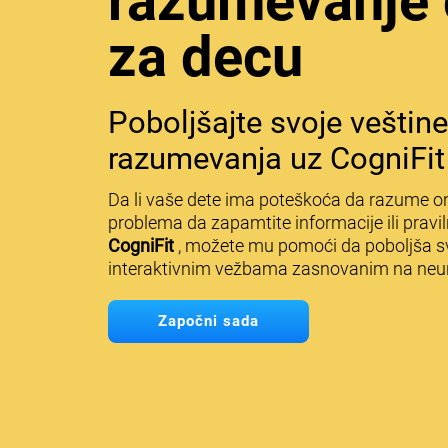
razumevanje 
za decu
Poboljšajte svoje veštine 
razumevanja uz CogniFit
Da li vaše dete ima poteškoća da razume on
problema da zapamtite informacije ili pravi
CogniFit
, možete mu pomoći da poboljša s
interaktivnim vežbama zasnovanim na neu
Započni sada