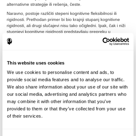
alternativne strategije ili rešenja, česte.
Naravno, postoje različiti stepeni kognitivne fleksibilnosi ili
rigidnosti. Prethodan primer bi bio krajnji stupanj kognitivne
rigidnosti, ali drugi slučajevi nisu tako očigledni. Ipak, čak i niži
stupnjevi kognitivne rigidnosti predstavljaju prepreku u
svakodnevnom životu (kada je detetu teško da sa učenja
jednog predmeta pređe na drugi a da ne izgubi stečeno
znanje).
Zašto neki ljudi imaju kognitivnu rigidnost?
Ljudski mozak
This website uses cookies
voli stabilnost i pokušava da izbegne nestabilne situacije kako
god može. Osoba sa većim stupnjem kognitivne rigidnosti će
We use cookies to personalise content and ads, to
možda morati da se prilagodi nekoj novonastaloj situaciji, ali
provide social media features and to analyse our traffic.
neće biti u mogućnosti da prilagodi svoje mišljenje ili način
We also share information about your use of our site with
razmišljanja. Normalno je da se osoba teško prilagođava
our social media, advertising and analytics partners who
promenama, ali osobama sa slabom mentalnom fleksibilnošću
may combine it with other information that you’ve
će biti dosta teže nego ostalima.
provided to them or that they’ve collected from your use
Očuvanje je povezano sa kognitivnom rigidnošću
, jer ono
of their services.
predstavlja neprestano ponavljanje akcija koje su možda
efikasne u drugim situacijama, ili koje su isplanirane, ali ne
funkcionišu u ovoj trenutnoj situaciji.