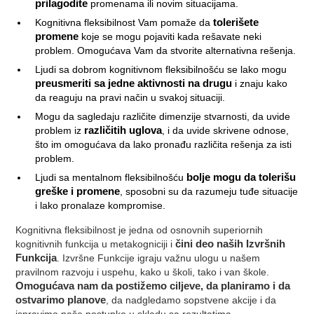
prilagodite
promenama ili novim situacijama.
Kognitivna fleksibilnost Vam pomaže da
tolerišete
promene
koje se mogu pojaviti kada rešavate neki
problem. Omogućava Vam da stvorite alternativna rešenja.
Ljudi sa dobrom kognitivnom fleksibilnošću se lako mogu
preusmeriti sa jedne aktivnosti na drugu
i znaju kako
da reaguju na pravi način u svakoj situaciji.
Mogu da sagledaju različite dimenzije stvarnosti, da uvide
problem iz
različitih uglova
, i da uvide skrivene odnose,
što im omogućava da lako pronađu različita rešenja za isti
problem.
Ljudi sa mentalnom fleksibilnošću
bolje mogu da tolerišu
greške i promene
, sposobni su da razumeju tuđe situacije
i lako pronalaze kompromise.
Kognitivna fleksibilnost je jedna od osnovnih superiornih
kognitivnih funkcija u metakogniciji i
čini deo naših Izvršnih
Funkcija
. Izvršne Funkcije igraju važnu ulogu u našem
pravilnom razvoju i uspehu, kako u školi, tako i van škole.
Omogućava nam da postižemo ciljeve, da planiramo i da
ostvarimo planove
, da nadgledamo sopstvene akcije i da