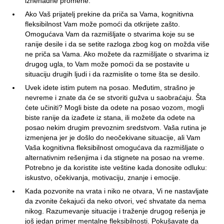
iznenadne promene.
Ako Vaš prijatelj prekine da priča sa Vama, kognitivna
fleksibilnost Vam može pomoći da otkrijete zašto.
Omogućava Vam da razmišljate o stvarima koje su se
ranije desile i da se setite razloga zbog kog on možda više
ne priča sa Vama. Ako možete da razmišljate o stvarima iz
drugog ugla, to Vam može pomoći da se postavite u
situaciju drugih ljudi i da razmislite o tome šta se desilo.
Uvek idete istim putem na posao. Međutim, strašno je
nevreme i znate da će se stvoriti gužva u saobraćaju. Šta
ćete učiniti? Mogli biste da odete na posao vozom, mogli
biste ranije da izađete iz stana, ili možete da odete na
posao nekim drugim prevoznim sredstvom. Vaša rutina je
izmenjena jer je došlo do neočekivane situacije, ali Vam
Vaša kognitivna fleksibilnost omogućava da razmišljate o
alternativnim rešenjima i da stignete na posao na vreme.
Potrebno je da koristite iste veštine kada donosite odluku:
iskustvo, očekivanja, motivaciju, znanje i emocije.
Kada pozvonite na vrata i niko ne otvara, Vi ne nastavljate
da zvonite čekajući da neko otvori, već shvatate da nema
nikog. Razumevanje situacije i traženje drugog rešenja je
još jedan primer mentalne fleksibilnosti. Pokušavate da