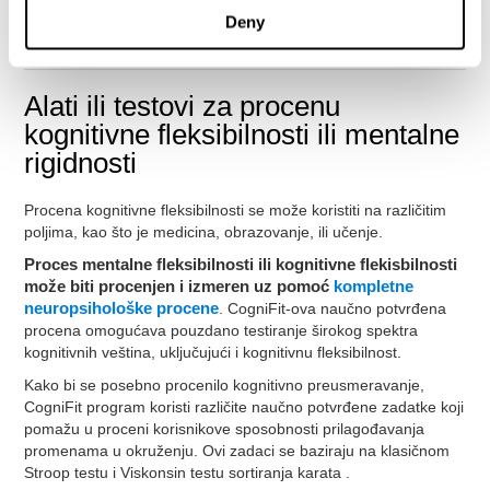
mentalno preusmeravanje i kognitivnu fleksibilnost
.
Deny
Starenje vodi do funkcionalnih promena u mozgu koje štete
način na koji mozak funkcioniše.
Alati ili testovi za procenu
kognitivne fleksibilnosti ili mentalne
rigidnosti
Procena kognitivne fleksibilnosti se može koristiti na različitim
poljima, kao što je medicina, obrazovanje, ili učenje.
Proces mentalne fleksibilnosti ili kognitivne flekisbilnosti
može biti procenjen i izmeren uz pomoć
kompletne
neuropsihološke procene
. CogniFit-ova naučno potvrđena
procena omogućava pouzdano testiranje širokog spektra
kognitivnih veština, uključujući i kognitivnu fleksibilnost.
Kako bi se posebno procenilo kognitivno preusmeravanje,
CogniFit program koristi različite naučno potvrđene zadatke koji
pomažu u proceni korisnikove sposobnosti prilagođavanja
promenama u okruženju. Ovi zadaci se baziraju na klasičnom
Stroop testu i Viskonsin testu sortiranja karata .