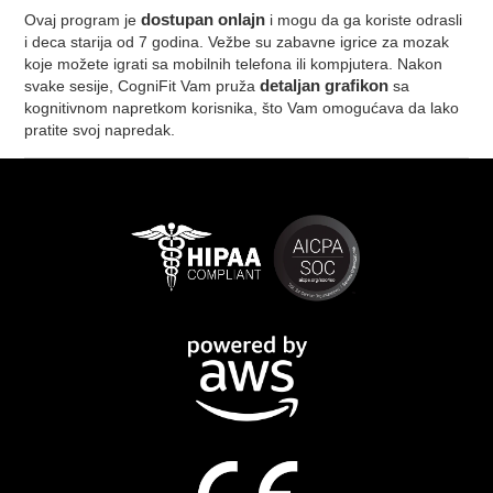
Ovaj program je
dostupan onlajn
i mogu da ga koriste odrasli
i deca starija od 7 godina. Vežbe su zabavne igrice za mozak
koje možete igrati sa mobilnih telefona ili kompjutera. Nakon
svake sesije, CogniFit Vam pruža
detaljan grafikon
sa
kognitivnom napretkom korisnika, što Vam omogućava da lako
pratite svoj napredak.