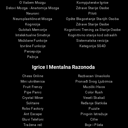
O Vašem Mozgu
Kompjuterske Igrice
Delovi Mozga - Anatomija Mozga
Zdrave Starije Osobe
Neuroni
Piloti
Neuroplastičnost Mozga
Opšte Blagostanje Starijih Osoba
Kognicija
Zdrave Starije Osobe
Gubitak Memorije
Kognitivni Trening za Starije Osobe
Intelektualne Smetnje
Kognitivno stanje kod odraslih
Moždane Funkcije
Sistematska revizija
Izvršne Funkcije
Kategorija SG4D
Percepcija
Pažnja
Igrice I Mentalna Razonoda
Chess Online
Razbacan Unaokolo
Mini ukrštenica
Pronađi Svog Ljubimca
Fruit Frenzy
Muzički Haos
Pipe Panic
Color Rush
Crystal Miner
Veseli Skakač
Solitaire
Ređanje Slatkiša
Robo Factory
Puzzle
Ant Escape
Pingvin Istražuje
Gluvi Telefoni
Cifre
Tražena reč
Boje i Pčela