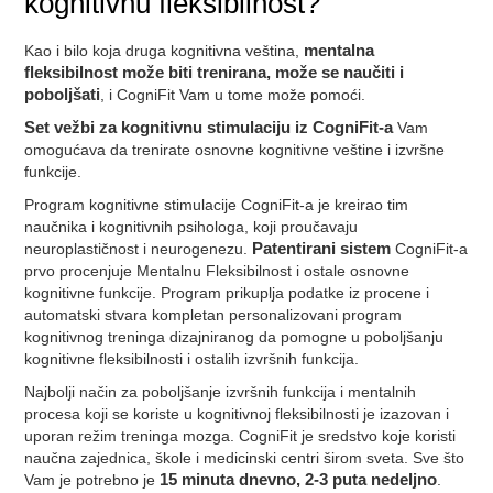
kognitivnu fleksibilnost?
Kao i bilo koja druga kognitivna veština,
mentalna
fleksibilnost može biti trenirana, može se naučiti i
poboljšati
, i CogniFit Vam u tome može pomoći.
Set vežbi za kognitivnu stimulaciju iz CogniFit-a
Vam
omogućava da trenirate osnovne kognitivne veštine i izvršne
funkcije.
Program kognitivne stimulacije CogniFit-a je kreirao tim
naučnika i kognitivnih psihologa, koji proučavaju
neuroplastičnost i neurogenezu.
Patentirani sistem
CogniFit-a
prvo procenjuje Mentalnu Fleksibilnost i ostale osnovne
kognitivne funkcije. Program prikuplja podatke iz procene i
automatski stvara kompletan personalizovani program
kognitivnog treninga dizajniranog da pomogne u poboljšanju
kognitivne fleksibilnosti i ostalih izvršnih funkcija.
Najbolji način za poboljšanje izvršnih funkcija i mentalnih
procesa koji se koriste u kognitivnoj fleksibilnosti je izazovan i
uporan režim treninga mozga. CogniFit je sredstvo koje koristi
naučna zajednica, škole i medicinski centri širom sveta. Sve što
Vam je potrebno je
15 minuta dnevno, 2-3 puta nedeljno
.