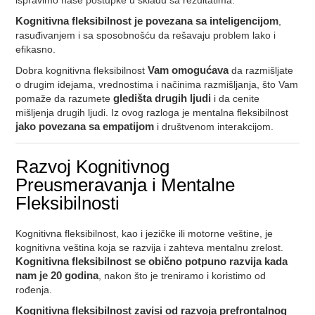
ispravimo naše postupke u skladu sa rezultatima.
Kognitivna fleksibilnost je povezana sa inteligencijom
,
rasuđivanjem i sa sposobnošću da rešavaju problem lako i
efikasno.
Dobra kognitivna fleksibilnost
Vam omogućava
da razmišljate
o drugim idejama, vrednostima i načinima razmišljanja, što Vam
pomaže da razumete
gledišta drugih ljudi
i da cenite
mišljenja drugih ljudi. Iz ovog razloga je mentalna fleksibilnost
jako povezana sa empatijom
i društvenom interakcijom.
Razvoj Kognitivnog
Preusmeravanja i Mentalne
Fleksibilnosti
Kognitivna fleksibilnost, kao i jezičke ili motorne veštine, je
kognitivna veština koja se razvija i zahteva mentalnu zrelost.
Kognitivna fleksibilnost se obično potpuno razvija kada
nam je 20 godina
, nakon što je treniramo i koristimo od
rođenja.
Kognitivna fleksibilnost zavisi od razvoja prefrontalnog