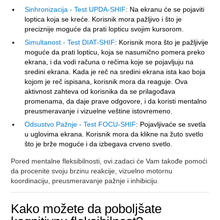
Sinhronizacija - Test UPDA-SHIF
: Na ekranu će se pojaviti
loptica koja se kreće. Korisnik mora pažljivo i što je
preciznije moguće da prati lopticu svojim kursorom.
Simultanost - Test DIAT-SHIF
: Korisnik mora što je pažljivije
moguće da prati lopticu, koja se nasumično pomera preko
ekrana, i da vodi računa o rečima koje se pojavljuju na
sredini ekrana. Kada je reč na sredini ekrana ista kao boja
kojom je reč ispisana, korisnik mora da reaguje. Ova
aktivnost zahteva od korisnika da se prilagođava
promenama, da daje prave odgovore, i da koristi mentalno
preusmeravanje i vizuelne veštine istovremeno.
Odsustvo Pažnje - Test FOCU-SHIF
: Pojavljivaće se svetla
u uglovima ekrana. Korisnik mora da klikne na žuto svetlo
što je brže moguće i da izbegava crveno svetlo.
Pored mentalne fleksibilnosti, ovi zadaci će Vam takođe pomoći
da procenite svoju brzinu reakcije, vizuelno motornu
koordinaciju, preusmeravanje pažnje i inhibiciju.
Kako možete da poboljšate