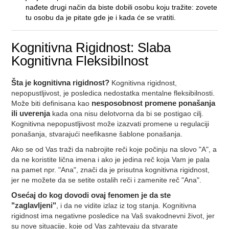
nađete drugi način da biste dobili osobu koju tražite: zovete
tu osobu da je pitate gde je i kada će se vratiti.
Kognitivna Rigidnost: Slaba
Kognitivna Fleksibilnost
Šta je kognitivna rigidnost?
Kognitivna rigidnost,
nepopustljivost, je posledica nedostatka mentalne fleksibilnosti.
Može biti definisana kao
nesposobnost promene ponašanja
ili uverenja
kada ona nisu delotvorna da bi se postigao cilj.
Kognitivna nepopustljivost može izazvati promene u regulaciji
ponašanja, stvarajući neefikasne šablone ponašanja.
Ako se od Vas traži da nabrojite reči koje počinju na slovo "A", a
da ne koristite lična imena i ako je jedina reč koja Vam je pala
na pamet npr. "Ana", znači da je prisutna kognitivna rigidnost,
jer ne možete da se setite ostalih reči i zamenite reč "Ana".
Osećaj do kog dovodi ovaj fenomen je da ste
"zaglavljeni"
, i da ne vidite izlaz iz tog stanja. Kognitivna
rigidnost ima negativne posledice na Vaš svakodnevni život, jer
su nove situacije, koje od Vas zahtevaju da stvarate