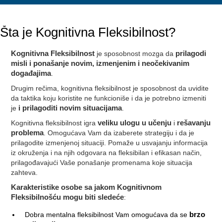
Šta je Kognitivna Fleksibilnost?
Kognitivna Fleksibilnost
je sposobnost mozga da
prilagodi
misli i ponašanje novim, izmenjenim i neočekivanim
događajima
.
Drugim rečima, kognitivna fleksibilnost je sposobnost da uvidite
da taktika koju koristite ne funkcioniše i da je potrebno izmeniti
je
i prilagoditi novim situacijama
.
Kognitivna fleksibilnost igra
veliku ulogu u učenju
i
rešavanju
problema
. Omogućava Vam da izaberete strategiju i da je
prilagodite izmenjenoj situaciji. Pomaže u usvajanju informacija
iz okruženja i na njih odgovara na fleksibilan i efikasan način,
prilagođavajući Vaše ponašanje promenama koje situacija
zahteva.
Karakteristike osobe sa jakom Kognitivnom
Fleksibilnošću mogu biti sledeće
:
Dobra mentalna fleksibilnost Vam omogućava da se
brzo