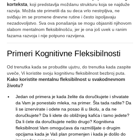
korteksta
, koji predstavlja moždanu strukturu koja se najduže
razvija. Možda ste primetili da su deca vrlo nestrpljiva, ne
sviđaju im se promene dnevne rutine i često ispoljavaju
nezadovoljstvo. Sva ova ponašanja se mogu objasniti njihovom
slabom mentalnom fleksibilnošću, jer je ona još uvek u ranim
fazama razvoja i nije potpuno razvijena.
Primeri Kognitivne Fleksibilnosti
Od trenutka kada se probudite ujutru, do trenutka kada zaspite
uveče, Vi koristite svoju kognitivnu fleksibilnost bezbroj puta.
Kako koristite mentalnu fleksibilnost u svakodnevnom
životu?
Jedan od primera je kada želite da doručkujete i shvatate
da Vam je ponestalo mleka, na primer. Šta tada radite? Da
li se iznervirate i odete na posao ili u školu, a da ne
doručkujete? Da li idete do obližnjeg kafića i tamo jedete?
Da li ćete da doručkujete nešto drugo? Kognitivna
fleksibilnost Vam omogućava da razmišljate o drugim
opcijama kada je Vaš plan promenjen i kada je došlo do