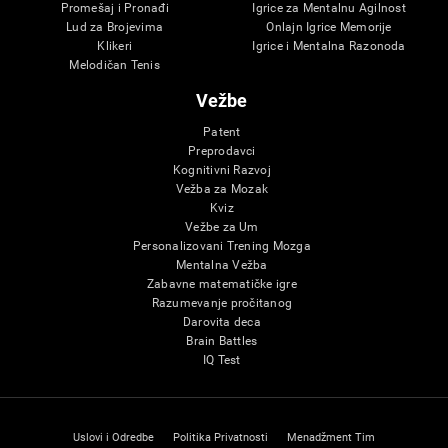
Promešaj i Pronađi
Igrice za Mentalnu Agilnost
Lud za Brojevima
Onlajn Igrice Memorije
Klikeri
Igrice i Mentalna Razonoda
Melodičan Tenis
Vežbe
Patent
Preprodavci
Kognitivni Razvoj
Vežba za Mozak
Kviz
Vežbe za Um
Personalizovani Trening Mozga
Mentalna Vežba
Zabavne matematičke igre
Razumevanje pročitanog
Darovita deca
Brain Battles
IQ Test
Uslovi i Odredbe
Politika Privatnosti
Menadžment Tim