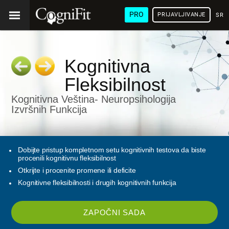
PRO
PRIJAVLJIVANJE
SRP
Kognitivna
Fleksibilnost
Kognitivna Veština- Neuropsihologija
Izvršnih Funkcija
Dobijte pristup kompletnom setu kognitivnih testova da biste
procenili kognitivnu fleksibilnost
Otkrijte i procenite promene ili deficite
Kognitivne fleksibilnosti i drugih kognitivnih funkcija
ZAPOČNI SADA