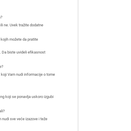
a?
li ne. Uvek tražite dodatne
 kojih možete da pratite
 Da biste uvideli efikasnost
te?
m koji Vam nudi informacije o tome
ing koji se ponavlja uskoro izgubi
li?
 nudi sve veće izazove i teže