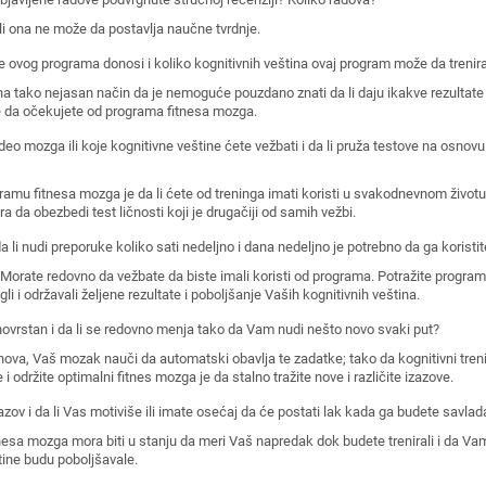
li ona ne može da postavlja naučne tvrdnje.
je ovog programa donosi i koliko kognitivnih veština ovaj program može da trenir
 tako nejasan način da je nemoguće pouzdano znati da li daju ikakve rezultate i
e da očekujete od programa fitnesa mozga.
eo mozga ili koje kognitivne veštine ćete vežbati i da li pruža testove na osnovu
mu fitnesa mozga je da li ćete od treninga imati koristi u svakodnevnom životu.
da obezbedi test ličnosti koji je drugačiji od samih vežbi.
a li nudi preporuke koliko sati nedeljno i dana nedeljno je potrebno da ga koristi
a. Morate redovno da vežbate da biste imali koristi od programa. Potražite progra
gli i održavali željene rezultate i poboljšanje Vaših kognitivnih veština.
novrstan i da li se redovno menja tako da Vam nudi nešto novo svaki put?
znova, Vaš mozak nauči da automatski obavlja te zadatke; tako da kognitivni tren
i održite optimalni fitnes mozga je da stalno tražite nove i različite izazove.
azov i da li Vas motiviše ili imate osećaj da će postati lak kada ga budete savlada
nesa mozga mora biti u stanju da meri Vaš napredak dok budete trenirali i da Vam
ine budu poboljšavale.