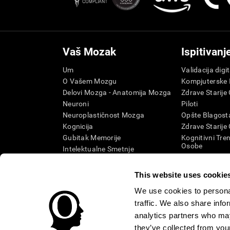
Vaš Mozak
Ispitivanj
Um
Validacija digi
O Vašem Mozgu
Kompjuterske I
Delovi Mozga - Anatomija Mozga
Zdrave Starije
Neuroni
Piloti
Neuroplastičnost Mozga
Opšte Blagosta
Kognicija
Zdrave Starije
Gubitak Memorije
Kognitivni Tren
Osobe
Intelektualne Smetnje
Kognitivno sta
Moždane Funkcije
Sistematska re
Izvršne Funkcije
This website uses cookie
Kategorija SG
Percepcija
We use cookies to personal
Pažnja
traffic. We also share info
analytics partners who may
they’ve collected from your