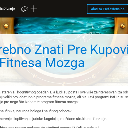
traživanje
Alati za Profesionalce
rebno Znati Pre Kupov
Fitnesa Mozga
 starenja i kognitivnog opadanja, a ljudi su postali sve više zainteresovani za o
oji veliki broj dostupnih programa fitnesa mozga, ali nisu svi programi isti i nisu
nja pre nego što izaberete program fitnesa mozga:
e naučnika, neuropsihologa i naučnog odbora?
erenje i ispitivanje ljudske kognicije, moždane strukture i funkcije.
 objavljene radove podvrgnute stručnoj recenziji? Koliko radova?