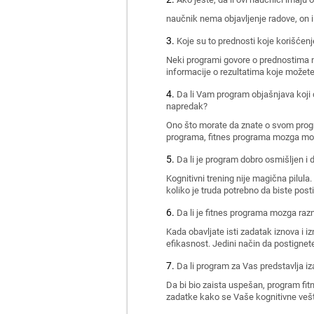
naučnik nema objavljenje radove, on i
Koje su to prednosti koje korišćen
Neki programi govore o prednostima na
informacije o rezultatima koje možet
Da li Vam program objašnjava koji d
napredak?
Ono što morate da znate o svom progra
programa, fitnes programa mozga mora 
Da li je program dobro osmišljen i d
Kognitivni trening nije magična pilul
koliko je truda potrebno da biste posti
Da li je fitnes programa mozga raz
Kada obavljate isti zadatak iznova i i
efikasnost. Jedini način da postignete 
Da li program za Vas predstavlja iz
Da bi bio zaista uspešan, program fit
zadatke kako se Vaše kognitivne vešt