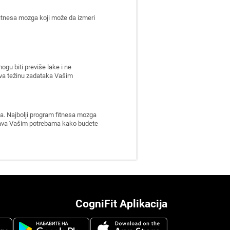
fitnesa mozga koji može da izmeri
gu biti previše lake i ne
šava težinu zadataka Vašim
ja. Najbolji program fitnesa mozga
agođava Vašim potrebama kako budete
CogniFit Aplikacija