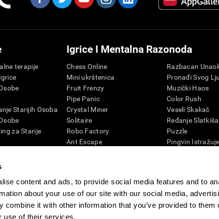
e
Igrice I Mentalna Razonoda
talne terapije
Chess Online
Razbacan Unaok
grice
Mini ukrštenica
Pronađi Svog Lj
 Osobe
Fruit Frenzy
Muzički Haos
Pipe Panic
Color Rush
nje Starijih Osoba
Crystal Miner
Veseli Skakač
 Osobe
Solitaire
Ređanje Slatkiša
ing za Starije
Robo Factory
Puzzle
Ant Escape
Pingvin Istražuj
nje kod odraslih
Gluvi Telefoni
Cifre
vizija
Tražena reč
Boje i Pčela
s
4D
Promešaj i Pronađi
Igrice za Mental
ise content and ads, to provide social media features and to an
Lud za Brojevima
Onlajn Igrice Me
rmation about your use of our site with our social media, advertis
Klikeri
Igrice i Mental
 combine it with other information that you’ve provided to them o
Melodičan Tenis
 use of their services.