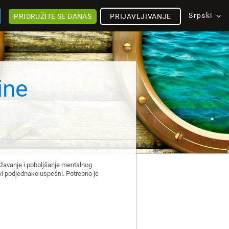
Srpski
PRIDRUŽITE SE DANAS
PRIJAVLJIVANJE
ine
državanje i poboljšanje mentalnog
 svi podjednako uspešni. Potrebno je