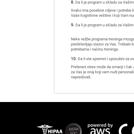
Da li je program u skladu sa Vašim
Svako ima posebne ciljeve i potrebe k
Vaše kognitivne veštine i koji Vam nu
Da li je program u skladu za Vašim 
Neke vežbe programa treninga mozga da
predstavljaju izazov za Vas. Trebalo 
potrebama i načinu treninga.
Da li ste spremni i sposobni za ov
Preterani stres može da smanji i čak 
za Vas je onaj koji vam nudi personal
napredovali.