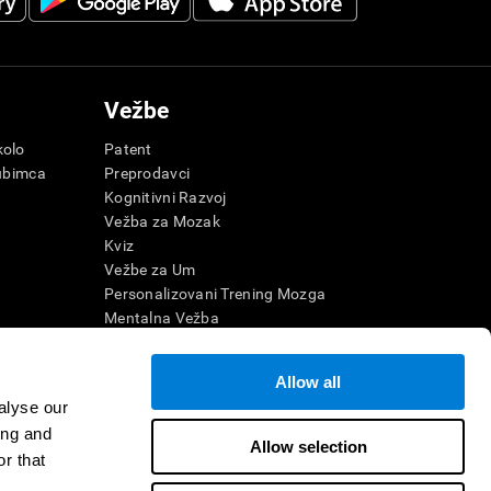
Vežbe
olo
Patent
ubimca
Preprodavci
Kognitivni Razvoj
Vežba za Mozak
Kviz
Vežbe za Um
Personalizovani Trening Mozga
e
Mentalna Vežba
Zabavne matematičke igre
Razumevanje pročitanog
Allow all
nu Agilnost
Darovita deca
alyse our
morije
Brain Battles
ing and
na Razonoda
IQ Test
Allow selection
r that