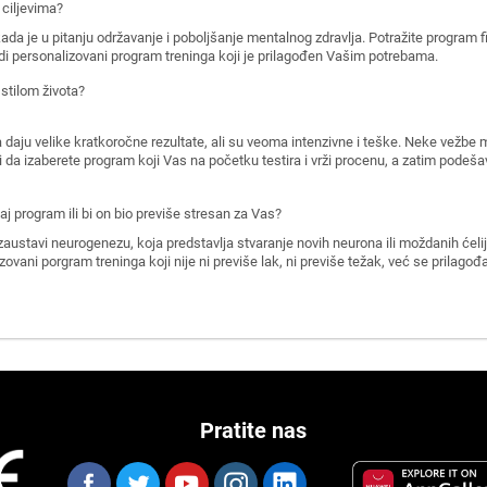
 ciljevima?
ada je u pitanju održavanje i poboljšanje mentalnog zdravlja. Potražite program 
di personalizovani program treninga koji je prilagođen Vašim potrebama.
stilom života?
ju velike kratkoročne rezultate, ali su veoma intenzivne i teške. Neke vežbe mo
bi da izaberete program koji Vas na početku testira i vrži procenu, a zatim pode
aj program ili bi on bio previše stresan za Vas?
zaustavi neurogenezu, koja predstavlja stvaranje novih neurona ili moždanih ćeli
izovani porgram treninga koji nije ni previše lak, ni previše težak, već se pril
Pratite nas