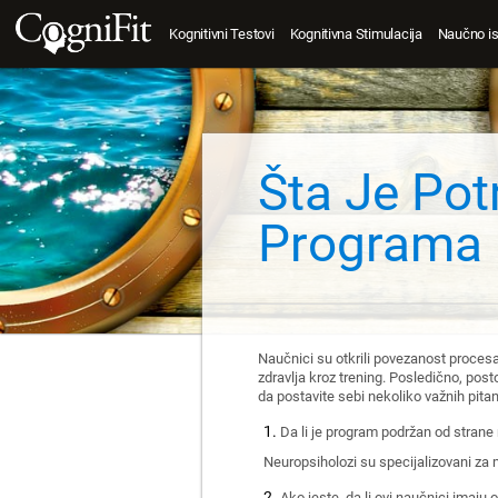
Kognitivni Testovi
Kognitivna Stimulacija
Naučno is
Šta Je Pot
Programa 
Naučnici su otkrili povezanost procesa
zdravlja kroz trening. Posledično, post
da postavite sebi nekoliko važnih pita
Da li je program podržan od stran
Neuropsiholozi su specijalizovani za m
Ako jeste, da li ovi naučnici imaju