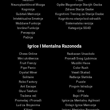
Neuroni
Piloti
Neuroplastičnost Mozga
Opšte Blagostanje Starijih Osoba
Kognicija
Zdrave Starije Osobe
Gubitak Memorije
Kognitivni Trening za Starije Osobe
Intelektualne Smetnje
Kognitivno stanje kod odraslih
Moždane Funkcije
Sistematska revizija
Izvršne Funkcije
Kategorija SG4D
Percepcija
Pažnja
Igrice I Mentalna Razonoda
Chess Online
Razbacan Unaokolo
Mini ukrštenica
Pronađi Svog Ljubimca
Fruit Frenzy
Muzički Haos
Pipe Panic
Color Rush
Crystal Miner
Veseli Skakač
Solitaire
Ređanje Slatkiša
Robo Factory
Puzzle
Ant Escape
Pingvin Istražuje
Gluvi Telefoni
Cifre
Tražena reč
Boje i Pčela
Promešaj i Pronađi
Igrice za Mentalnu Agilnost
Lud za Brojevima
Onlajn Igrice Memorije
Klikeri
Igrice i Mentalna Razonoda