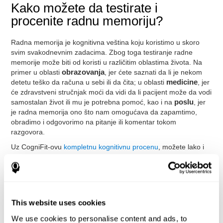
Kako možete da testirate i
procenite radnu memoriju?
Radna memorija je kognitivna veština koju koristimo u skoro
svim svakodnevnim zadacima. Zbog toga testiranje radne
memorije može biti od koristi u različitim oblastima života. Na
primer u oblasti
obrazovanja
, jer ćete saznati da li je nekom
detetu teško da računa u sebi ili da čita; u oblasti
medicine
, jer
će zdravstveni stručnjak moći da vidi da li pacijent može da vodi
samostalan život ili mu je potrebna pomoć, kao i na
poslu
, jer
je radna memorija ono što nam omogućava da zapamtimo,
obradimo i odgovorimo na pitanje ili komentar tokom
razgovora.
Uz CogniFit-ovu
kompletnu kognitivnu procenu
, možete lako i
uspešno da testirate i proverite različite funkcije, kao što su
radna memorija i brzina obrade podataka. Testovi koje CogniFit
koristi za testiranje radne memorije se baziraju na klasičnom
testu Direktnih i Indirektnih Brojeva, Vekslerovoj Skali Pamćenja
(WMS), Testu Kontinuiranog Izvođenja (CPT), na Memorijskom
This website uses cookies
testu (TOMM), na Testu Vizuelne Organizacije (VOT) i na Testu
Varijabli Pažnje (TOVA). Pored radne memorije, ovi testovi
We use cookies to personalise content and ads, to