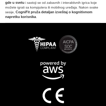
gde u svetu
i sastoji se od zabavnih i interaktivnih igrica koje
možete igrati sa kompjutera ili mobilnog uređaja. Nakon svake
sesije,
CogniFit pruža detaljan izveštaj o kognitivnom
napretku korisnika
.