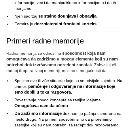
informacije, već i da manipulišemo informacijama i da ih
menjamo.
Njen sadržaj
se stalno dounjava i obnavlja
.
Formira je
dorzolateralni frontalni korteks
.
Primeri radne memorije
Radna memorija se odnosi na
sposobnost koja nam
omogućava da zadržimo u mozgu elemente koji su nam
potrebni dok izvršavamo određeni zadatak.
Zahvaljujući
radnoj ili operativnoj memoriji, mi smo u mogućnosti da:
Spojimo dve ili više situacije koje su se odvijale zajedno. Na
primer,
pamćenje i odgovaranje na informacije koje
smo dobili u toku razgovora.
Povezivanje novog koncepta sa ranijim idejama.
Omogućava nam da učimo
Da zadžimo informacije
dok nam je pažnja usmerena na
nešto drugo. Na primer, sposobni smo da pripremimo
sastojke koji su nam potrebni za recept dok razgovaramo