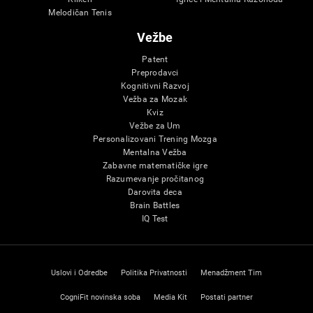
Melodičan Tenis
Vežbe
Patent
Preprodavci
Kognitivni Razvoj
Vežba za Mozak
Kviz
Vežbe za Um
Personalizovani Trening Mozga
Mentalna Vežba
Zabavne matematičke igre
Razumevanje pročitanog
Darovita deca
Brain Battles
IQ Test
Uslovi i Odredbe
Politika Privatnosti
Menadžment Tim
CogniFit novinska soba
Media Kit
Postati partner