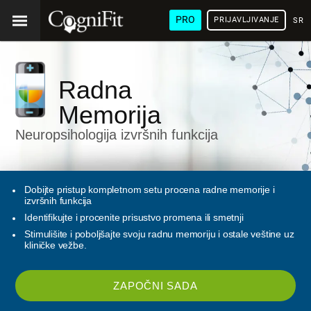
PRO
PRIJAVLJIVANJE
SRP
Radna
Memorija
Neuropsihologija izvršnih funkcija
Dobijte pristup kompletnom setu procena radne memorije i
izvršnih funkcija
Identifikujte i procenite prisustvo promena ili smetnji
Stimulišite i poboljšajte svoju radnu memoriju i ostale veštine uz
kliničke vežbe.
ZAPOČNI SADA