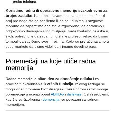
preko telefona.
Koristimo radnu ili operativnu memoriju svakodnevno za
brojne zadatke
. Kada pokušavamo da zapamtimo telefonski
broj pre nego što ga zapišemo ili da se udubimo u razgovor:
moramo da zapamtimo ono što je izgovoreno, da obradimo i
odgovorimo davanjem svog mišljenja. Kada hvatamo beleške u
školi: potrebno je da zapamtimo šta je profesor rekao da bismo
to mogli da zapišemo svojim rečima. Kada se preračunavamo u
supermarketu da bismo videli da li imamo dovoljno para.
Poremećaji na koje utiče radna
memorija
Radna memorija je
bitan deo za donošenje odluka
i za
pravilno funkcionisanje
izvršnih funkcija
. Iz ovog razloga se
mogu videti promene kroz disegzekutivni sindrom i kroz mnoge
poremećaje u učenju poput
ADHD-a
i
disleksije
. Ostali problemi,
kao što su šizofrenija i
demencija
, su povezani sa radnom
memorijom.