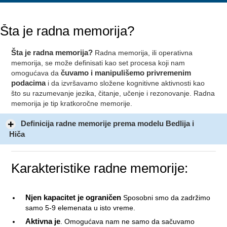
Šta je radna memorija?
Šta je radna memorija?
Radna memorija, ili operativna
memorija, se može definisati kao set procesa koji nam
omogućava da
čuvamo i manipulišemo privremenim
podacima
i da izvršavamo složene kognitivne aktivnosti kao
što su razumevanje jezika, čitanje, učenje i rezonovanje. Radna
memorija je tip kratkoročne memorije.
Definicija radne memorije prema modelu Bedlija i
Hiča
Karakteristike radne memorije:
Njen kapacitet je ograničen
Sposobni smo da zadržimo
samo 5-9 elemenata u isto vreme.
Aktivna je
. Omogućava nam ne samo da sačuvamo