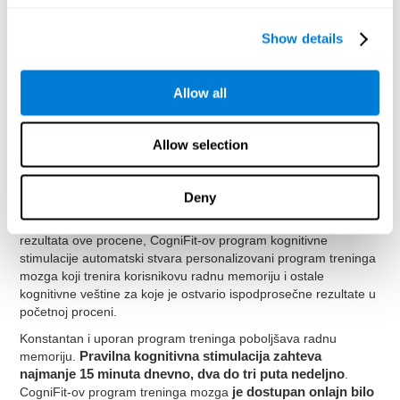
neuroplastičnost
. CogniFit nudi set vežbi koje su dizajnirane
da oporave i poboljšaju probleme sa radnom memorijom i
Show details
drugim kognitivnim funkcijama. Aktiviranje radne memorije uz
programe treninga mozga CogniFit-a može da pomogne u
jačanju neuronskih veza koje ova kognitivna veština koristi. Ovo
Allow all
će nam dalje pomoći da budemo brži i bolji kada koristimo
radnu memoriju.
Allow selection
CogniFit-ov tim stručnjaka u sinaptičkoj plastičnosti i procesima
neurogeneze je omogućio stvaranje
Personalizovanog
Programa Treninga Mozga
koji odgovara potrebama svakog
Deny
korisnika ponaosob. Ovaj program počine testiranjem radne
memorije i ostalih osnovnih kognitivnih veština. Na osnovu
rezultata ove procene, CogniFit-ov program kognitivne
stimulacije automatski stvara personalizovani program treninga
mozga koji trenira korisnikovu radnu memoriju i ostale
kognitivne veštine za koje je ostvario ispodprosečne rezultate u
početnoj proceni.
Konstantan i uporan program treninga poboljšava radnu
memoriju.
Pravilna kognitivna stimulacija zahteva
najmanje 15 minuta dnevno, dva do tri puta nedeljno
.
CogniFit-ov program treninga mozga
je dostupan onlajn bilo