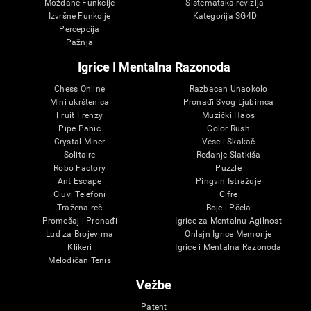
Moždane Funkcije
Sistematska revizija
Izvršne Funkcije
Kategorija SG4D
Percepcija
Pažnja
Igrice I Mentalna Razonoda
Chess Online
Razbacan Unaokolo
Mini ukrštenica
Pronađi Svog Ljubimca
Fruit Frenzy
Muzički Haos
Pipe Panic
Color Rush
Crystal Miner
Veseli Skakač
Solitaire
Ređanje Slatkiša
Robo Factory
Puzzle
Ant Escape
Pingvin Istražuje
Gluvi Telefoni
Cifre
Tražena reč
Boje i Pčela
Promešaj i Pronađi
Igrice za Mentalnu Agilnost
Lud za Brojevima
Onlajn Igrice Memorije
Klikeri
Igrice i Mentalna Razonoda
Melodičan Tenis
Vežbe
Patent