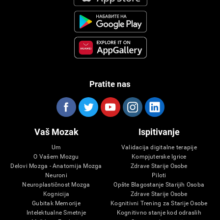
Pratite nas
Vaš Mozak
Ispitivanje
Um
Validacija digitalne terapije
O Vašem Mozgu
Kompjuterske Igrice
Delovi Mozga - Anatomija Mozga
Zdrave Starije Osobe
Neuroni
Piloti
Neuroplastičnost Mozga
Opšte Blagostanje Starijih Osoba
Kognicija
Zdrave Starije Osobe
Gubitak Memorije
Kognitivni Trening za Starije Osobe
Intelektualne Smetnje
Kognitivno stanje kod odraslih