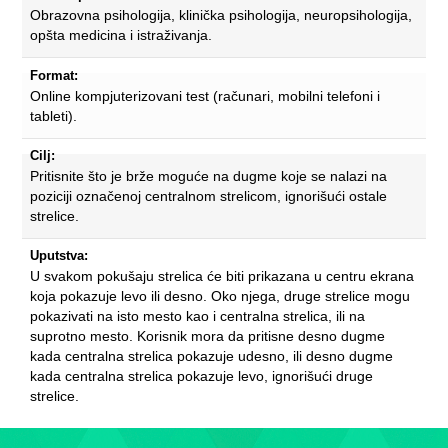
Obrazovna psihologija, klinička psihologija, neuropsihologija,
opšta medicina i istraživanja.
Format:
Online kompjuterizovani test (računari, mobilni telefoni i
tableti).
Cilj:
Pritisnite što je brže moguće na dugme koje se nalazi na
poziciji označenoj centralnom strelicom, ignorišući ostale
strelice.
Uputstva:
U svakom pokušaju strelica će biti prikazana u centru ekrana
koja pokazuje levo ili desno. Oko njega, druge strelice mogu
pokazivati na isto mesto kao i centralna strelica, ili na
suprotno mesto. Korisnik mora da pritisne desno dugme
kada centralna strelica pokazuje udesno, ili desno dugme
kada centralna strelica pokazuje levo, ignorišući druge
strelice.