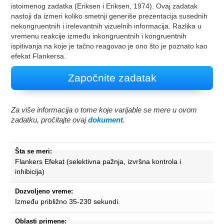
istoimenog zadatka (Eriksen i Eriksen, 1974). Ovaj zadatak
nastoji da izmeri koliko smetnji generiše prezentacija susednih
nekongruentnih i irelevantnih vizuelnih informacija. Razlika u
vremenu reakcije između inkongruentnih i kongruentnih
ispitivanja na koje je tačno reagovao je ono što je poznato kao
efekat Flankersa.
Započnite zadatak
Za više informacija o tome koje varijable se mere u ovom
zadatku, pročitajte ovaj
dokument
.
Šta se meri:
Flankers Efekat (selektivna pažnja, izvršna kontrola i
inhibicija)
Dozvoljeno vreme:
Između približno 35-230 sekundi.
Oblasti primene: