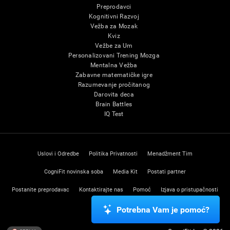
Preprodavci
Kognitivni Razvoj
Vežba za Mozak
Kviz
Vežbe za Um
Personalizovani Trening Mozga
Mentalna Vežba
Zabavne matematičke igre
Razumevanje pročitanog
Darovita deca
Brain Battles
IQ Test
Uslovi i Odredbe
Politika Privatnosti
Menadžment Tim
CogniFit novinska soba
Media Kit
Postati partner
Postanite preprodavac
Kontaktirajte nas
Pomoć
Izjava o pristupačnosti
Centar poverenja
Potrebna Vam je pomoć?