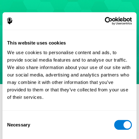
This website uses cookies
We use cookies to personalise content and ads, to
provide social media features and to analyse our traffic.
We also share information about your use of our site with
our social media, advertising and analytics partners who
may combine it with other information that you’ve
provided to them or that they’ve collected from your use
Reference
of their services.
Eriksen, B. A.; Eriksen, C. W. (1974). "Effects of noise letters
upon identification of a target letter in a non- search task".
Perception and Psychophysics. 16: 143–149.
Consent
doi:10.3758/bf03203267.
Necessary
Selection