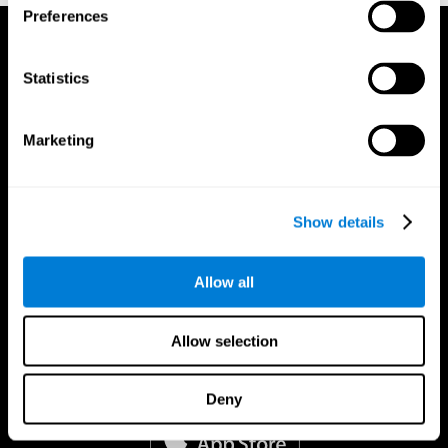
Preferences
Statistics
Marketing
Show details
Allow all
Allow selection
CogniFit Aplikacija
Deny