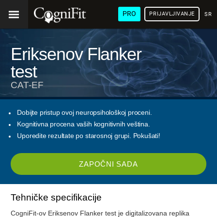
PRO
PRIJAVLJIVANJE
SRP
Eriksenov Flanker
test
CAT-EF
Dobijte pristup ovoj neuropsihološkoj proceni.
Kognitivna procena vaših kognitivnih veština.
Uporedite rezultate po starosnoj grupi. Pokušati!
ZAPOČNI SADA
Tehničke specifikacije
CogniFit-ov Eriksenov Flanker test je digitalizovana replika