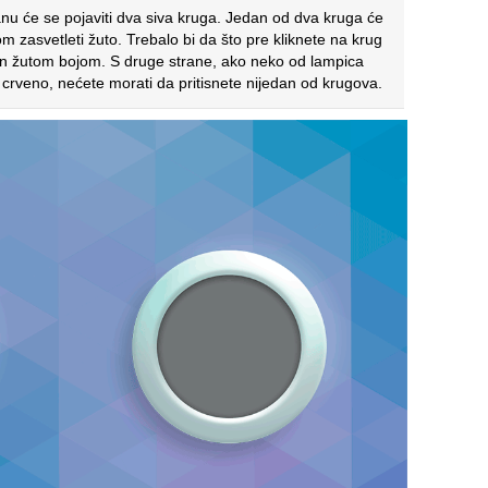
nu će se pojaviti dva siva kruga. Jedan od dva kruga će
m zasvetleti žuto. Trebalo bi da što pre kliknete na krug
en žutom bojom. S druge strane, ako neko od lampica
 crveno, nećete morati da pritisnete nijedan od krugova.