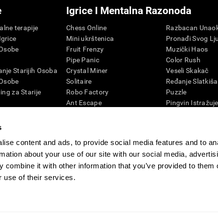
e
Igrice I Mentalna Razonoda
talne terapije
Chess Online
Razbacan Unaok
grice
Mini ukrštenica
Pronađi Svog Lj
 Osobe
Fruit Frenzy
Muzički Haos
Pipe Panic
Color Rush
nje Starijih Osoba
Crystal Miner
Veseli Skakač
 Osobe
Solitaire
Ređanje Slatkiša
ing za Starije
Robo Factory
Puzzle
Ant Escape
Pingvin Istražuj
nje kod odraslih
Gluvi Telefoni
Cifre
vizija
Tražena reč
Boje i Pčela
s
4D
Promešaj i Pronađi
Igrice za Mental
ise content and ads, to provide social media features and to an
Lud za Brojevima
Onlajn Igrice Me
rmation about your use of our site with our social media, advertis
Klikeri
Igrice i Mental
 combine it with other information that you’ve provided to them o
Melodičan Tenis
 use of their services.
CogniFit novinska soba
Media Kit
Postati partner
Postanite preprodavac
K