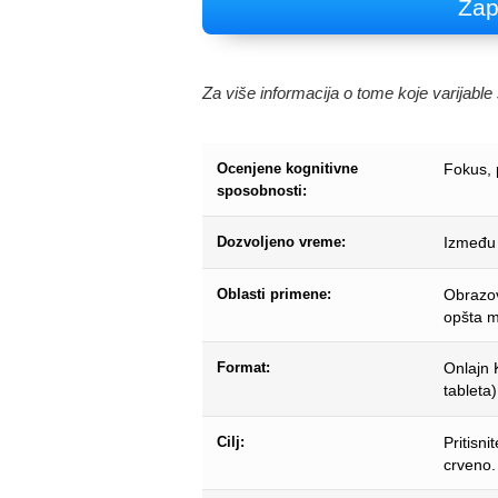
Zap
Za više informacija o tome koje varijabl
Ocenjene kognitivne
Fokus, p
sposobnosti:
Dozvoljeno vreme:
Između 
Oblasti primene:
Obrazovn
opšta m
Format:
Onlajn 
tableta)
Cilj:
Pritisni
crveno.