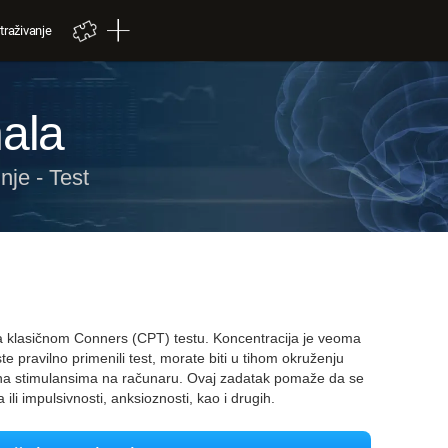
traživanje
nala
je - Test
klasičnom Conners (CPT) testu. Koncentracija je veoma
 pravilno primenili test, morate biti u tihom okruženju
 na stimulansima na računaru. Ovaj zadatak pomaže da se
i impulsivnosti, anksioznosti, kao i drugih.