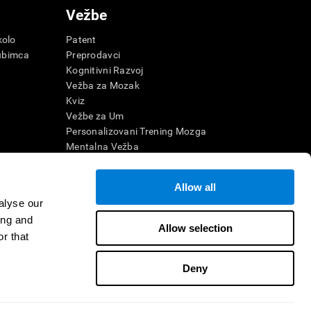
Vežbe
olo
Patent
ubimca
Preprodavci
Kognitivni Razvoj
Vežba za Mozak
Kviz
Vežbe za Um
Personalizovani Trening Mozga
e
Mentalna Vežba
Zabavne matematičke igre
Razumevanje pročitanog
Allow all
nu Agilnost
Darovita deca
alyse our
morije
Brain Battles
ing and
na Razonoda
IQ Test
Allow selection
r that
Deny
ontaktirajte nas
Pomoć
Izjava o pristupačnosti