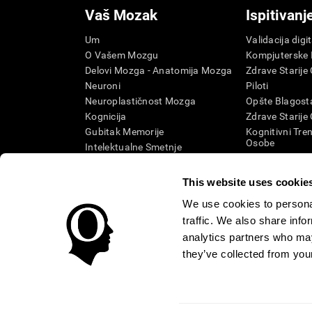
Vaš Mozak
Ispitivanj
Um
Validacija digi
O Vašem Mozgu
Kompjuterske I
Delovi Mozga - Anatomija Mozga
Zdrave Starije
Neuroni
Piloti
Neuroplastičnost Mozga
Opšte Blagosta
Kognicija
Zdrave Starije
Gubitak Memorije
Kognitivni Tren
Osobe
Intelektualne Smetnje
Kognitivno sta
Moždane Funkcije
Sistematska re
Izvršne Funkcije
This website uses cookie
Kategorija SG
Percepcija
We use cookies to personal
Pažnja
traffic. We also share info
analytics partners who may
they’ve collected from your
Uslovi i Odredbe
Politika Privatnosti
Menadžment Tim
Centar poverenja