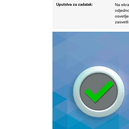
Uputstva za zadatak:
Na ekra
odjedno
osvetlj
zasvetli