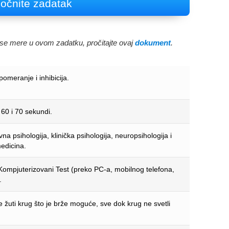
očnite zadatak
e se mere u ovom zadatku, pročitajte ovaj
dokument
.
omeranje i inhibicija.
60 i 70 sekundi.
a psihologija, klinička psihologija, neuropsihologija i
edicina.
Kompjuterizovani Test (preko PC-a, mobilnog telefona,
.
te žuti krug što je brže moguće, sve dok krug ne svetli