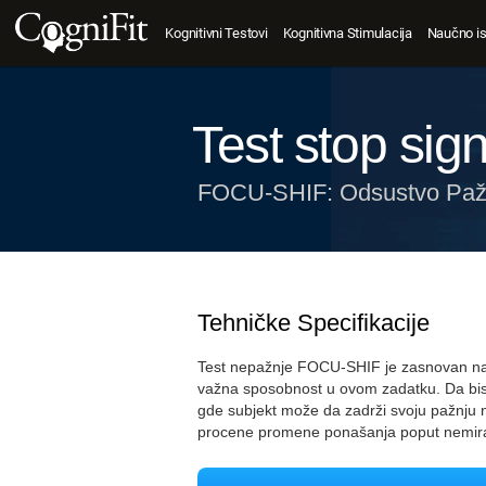
Kognitivni Testovi
Kognitivna Stimulacija
Naučno is
Test stop sig
FOCU-SHIF: Odsustvo Pažn
Tehničke Specifikacije
Test nepažnje FOCU-SHIF je zasnovan na 
važna sposobnost u ovom zadatku. Da biste
gde subjekt može da zadrži svoju pažnju
procene promene ponašanja poput nemira il