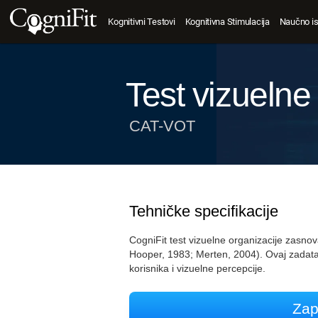
Kognitivni Testovi
Kognitivna Stimulacija
Naučno is
Test vizuelne
CAT-VOT
Tehničke specifikacije
CogniFit test vizuelne organizacije zasn
Hooper, 1983; Merten, 2004). Ovaj zadat
korisnika i vizuelne percepcije.
Zap