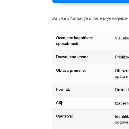
Za više informacija o tome koje varijabl
Ocenjene kognitivne
Vizueln
sposobnosti:
Dozvoljeno vreme:
Približ
Oblasti primene:
Obrazovn
opšta me
Format:
Online k
Cilj:
Izaberi
Uputstva:
Identifi
odgovar