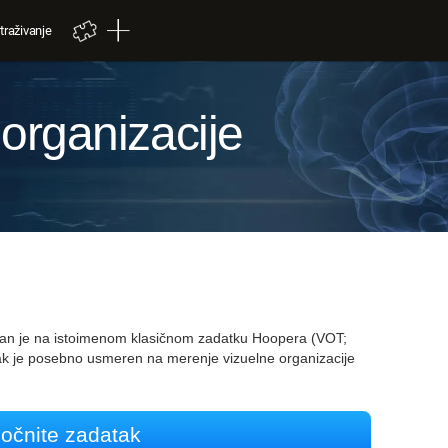
traživanje
 organizacije
ovan je na istoimenom klasičnom zadatku Hoopera (VOT;
ak je posebno usmeren na merenje vizuelne organizacije
očnite zadatak