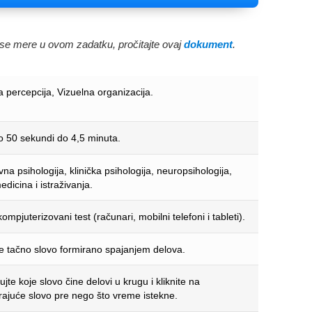
e se mere u ovom zadatku, pročitajte ovaj
dokument
.
a percepcija, Vizuelna organizacija.
no 50 sekundi do 4,5 minuta.
a psihologija, klinička psihologija, neuropsihologija,
dicina i istraživanja.
ompjuterizovani test (računari, mobilni telefoni i tableti).
te tačno slovo formirano spajanjem delova.
kujte koje slovo čine delovi u krugu i kliknite na
ajuće slovo pre nego što vreme istekne.