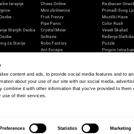
talne terapije
Chess Online
Razbacan Unaok
grice
Mini ukrštenica
Pronađi Svog Lj
 Osobe
Fruit Frenzy
Muzički Haos
Pipe Panic
Color Rush
nje Starijih Osoba
Crystal Miner
Veseli Skakač
 Osobe
Solitaire
Ređanje Slatkiša
ing za Starije
Robo Factory
Puzzle
Ant Escape
Pingvin Istražuj
nje kod odraslih
Gluvi Telefoni
Cifre
vizija
Tražena reč
Boje i Pčela
s
4D
Promešaj i Pronađi
Igrice za Mental
ise content and ads, to provide social media features and to an
Lud za Brojevima
Onlajn Igrice Me
rmation about your use of our site with our social media, advertis
Klikeri
Igrice i Mental
 combine it with other information that you’ve provided to them o
Melodičan Tenis
 use of their services.
CogniFit novinska soba
Media Kit
Postati partner
Postanite preprodavac
K
Preferences
Statistics
Marketing