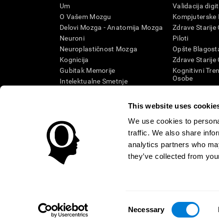
Um
Validacija digi
O Vašem Mozgu
Kompjuterske I
Delovi Mozga - Anatomija Mozga
Zdrave Starije
Neuroni
Piloti
Neuroplastičnost Mozga
Opšte Blagosta
Kognicija
Zdrave Starije
Gubitak Memorije
Kognitivni Tren
Osobe
Intelektualne Smetnje
Kognitivno sta
Moždane Funkcije
Sistematska re
Izvršne Funkcije
This website uses cookie
Kategorija SG
Percepcija
We use cookies to personal
Pažnja
traffic. We also share info
analytics partners who may
they’ve collected from your
Uslovi i Odredbe
Politika Privatnosti
Menadžment Tim
Centar poverenja
Consent
SRBIJA
Necessary
Selection