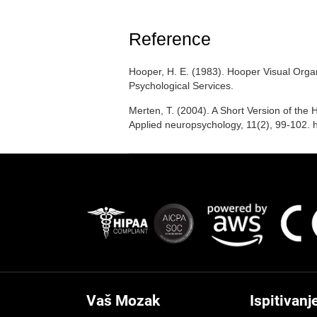
Reference
Hooper, H. E. (1983). Hooper Visual Orga
Psychological Services.
Merten, T. (2004). A Short Version of the H
Applied neuropsychology, 11(2), 99-102.
Vaš Mozak
Ispitivanj