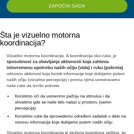
ZAPOČNI SADA
Šta je vizuelno motorna
koordinacija?
Vizuelno motorna koordinacija, ili koordinacija oko-ruka, je
sposobnost za obavljanje aktivnosti koja zahteva
istovremenu upotrebu naših očiju (vida) i ruku (pokreta)
,
odnosno aktivnost koja koristi informacije koje dobijamo putem
naših očiju (vizuelna percepcija) i prema njima usmeravamo
naše ruke da izvrše pokrete.
Koristimo oči da usmerimo pažnju na stimulus i da
shvatimo gde se naše telo nalazi u prostoru (samo-
percepcija).
Koristimo ruke da sprovedemo određeni zadatak u delo na
osnovu informacija koje dobijamo putem naših očiju
Vizuelno motorna koordinacija je složena kognitivna veština, jer