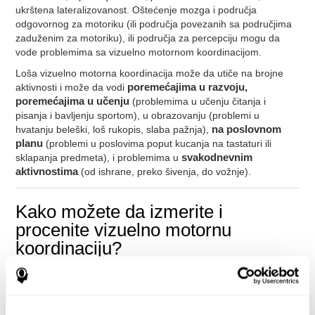
ukrštena lateralizovanost. Oštećenje mozga i područja
odgovornog za motoriku (ili područja povezanih sa područjima
zaduženim za motoriku), ili područja za percepciju mogu da
vode problemima sa vizuelno motornom koordinacijom.
Loša vizuelno motorna koordinacija može da utiče na brojne
aktivnosti i može da vodi
poremećajima u razvoju,
poremećajima u učenju
(problemima u učenju čitanja i
pisanja i bavljenju sportom), u obrazovanju (problemi u
hvatanju beleški, loš rukopis, slaba pažnja),
na poslovnom
planu
(problemi u poslovima poput kucanja na tastaturi ili
sklapanja predmeta), i problemima u
svakodnevnim
aktivnostima
(od ishrane, preko šivenja, do vožnje).
Kako možete da izmerite i
procenite vizuelno motornu
koordinaciju?
Mi konstantno koristimo svoju vizuelno motornu koordinaciju
svakodnevno i ovo je jedna od veština koja nam omogućava da
se na pravi način uklopimo u svoje okruženje. Zbog toga je