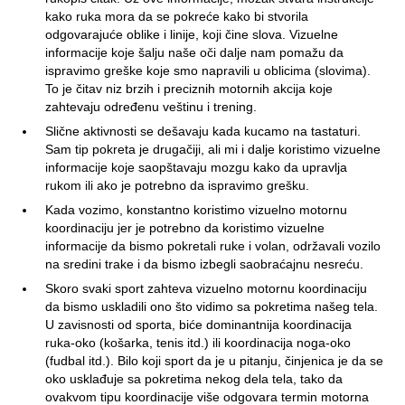
kako ruka mora da se pokreće kako bi stvorila
odgovarajuće oblike i linije, koji čine slova. Vizuelne
informacije koje šalju naše oči dalje nam pomažu da
ispravimo greške koje smo napravili u oblicima (slovima).
To je čitav niz brzih i preciznih motornih akcija koje
zahtevaju određenu veštinu i trening.
Slične aktivnosti se dešavaju kada kucamo na tastaturi.
Sam tip pokreta je drugačiji, ali mi i dalje koristimo vizuelne
informacije koje saopštavaju mozgu kako da upravlja
rukom ili ako je potrebno da ispravimo grešku.
Kada vozimo, konstantno koristimo vizuelno motornu
koordinaciju jer je potrebno da koristimo vizuelne
informacije da bismo pokretali ruke i volan, održavali vozilo
na sredini trake i da bismo izbegli saobraćajnu nesreću.
Skoro svaki sport zahteva vizuelno motornu koordinaciju
da bismo uskladili ono što vidimo sa pokretima našeg tela.
U zavisnosti od sporta, biće dominantnija koordinacija
ruka-oko (košarka, tenis itd.) ili koordinacija noga-oko
(fudbal itd.). Bilo koji sport da je u pitanju, činjenica je da se
oko usklađuje sa pokretima nekog dela tela, tako da
ovakvom tipu koordinacije više odgovara termin motorna