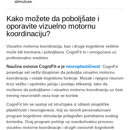
stimuluse.
Kako možete da poboljšate i
oporavite vizuelno motornu
koordinaciju?
Vizuelno motorna koordinacija, kao i druge kognitivne veštine
može biti trenirana i poboljšana. CogniFit to i omogućava uz
profesionalno sredstvo.
Naučna osnova CogniFit-a je
neuroplastičnost
. CogniFit
poseduje set vežbi dizajniran da poboljša vizuelno motornu
koordinaciju i ostale kognitivne funkcije. Mozak i njegovi neuroni
kroz vežbu i upotrebu jačaju i postaju efikasniji, tako da
možemo da poboljšamo i vizuelno motornu koordinaciju uz čest
trening neuronskih veza koje se koriste.
CogniFit tim se sastoji od stručnjaka iz oblasti sinaptičke
plastičnosti i neurogeneze, koji su stvorili personalizovani
program kognitivne stimulacije prilagođen potrebama svakog
korisnika. Ovaj program počinje uz sveobuhvatnu procenu
vizuelno motorne koordinacije i drugih osnovnih kognitivnih