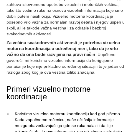
zahteva istovremenu upotrebu vizuelnih i motoričkih veština,
tako što vodimo ruku na osnovu vizuelnih informacija koje smo
dobili putem naših očiju. Vizuelno motorna koordinacija je
posebno vrlo važna za normalan razvoj deteta i njegov uspeh u
školi, ali je takođe važna veština i za odrasle i bezbroj
svakodnevnih aktivnosti.
Za većinu svakodnevnih aktivnosti je potrebna vizuelna
motorna koordinacija u određenoj meri, tako da je vrlo
važno da ona bude razvijena na pravi način
. Uopšteno
govoreći, mi koristimo vizuelne informacije da korigujemo
ponašanje koje nije prikladno određenoj situaciji i to je jedan od
razloga zbog kog je ova veština toliko značajna.
Primeri vizuelno motorne
koordinacije
Koristimo vizuelno motornu koordinaciju kad god pišemo.
Kada započnemo rečenicu, naše oči šalju informacije
mozgu obaveštavajući ga gde se ruka nalazi i da li je
rukopis čitak. Uz ove informacije, mozak stvara instrukcije