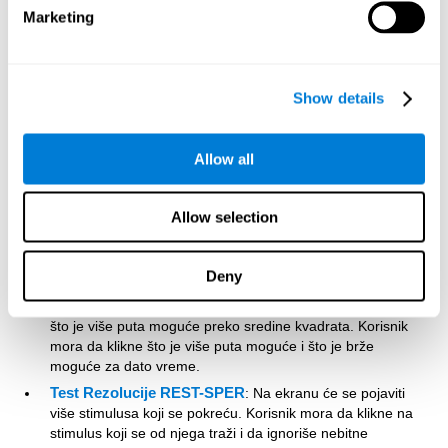
Simultanost - Test DIAT-SHIF
: Korisnik mora što je
Marketing
pažljivije moguće da prati lopticu, koja se nasumično
pomera preko ekrana, i da vodi računa o rečima koje se
pojavljuju na sredini ekrana. Kada je reč na sredini ekrana
ista kao boja kojom je reč ispisana, korisnik mora da
Show details
reaguje (da vodi računa o dva stimulusa istovremeno). Ova
aktivnost zahteva od korisnika da se prilagođava
promenama i menja strategije, da daje drugačije odgovore,
Allow all
i da koristi dopunjavanje i vizuelne veštine istovremeno.
Koordinacija Test HECOOR
: Potrebno je kursorom
Allow selection
pratiti lopticu dok se ona pokreće preko ekrana i biti pažljiv
da kursor ne skrene sa loptice. Korisnik mora vizuelno i
pokretima da prati kretanje loptice.
Deny
Brzina - Test REST-HECOOR
: Na ekranu će se pojaviti
plavi kvadrat i korisnik mora da klikne što je brže moguće i
što je više puta moguće preko sredine kvadrata. Korisnik
mora da klikne što je više puta moguće i što je brže
moguće za dato vreme.
Test Rezolucije REST-SPER
: Na ekranu će se pojaviti
više stimulusa koji se pokreću. Korisnik mora da klikne na
stimulus koji se od njega traži i da ignoriše nebitne