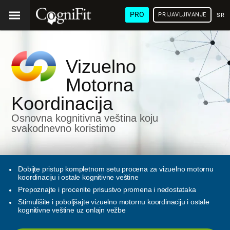
PRO
PRIJAVLJIVANJE
SRP
Vizuelno
Motorna
Koordinacija
Osnovna kognitivna veština koju
svakodnevno koristimo
Dobijte pristup kompletnom setu procena za vizuelno motornu
koordinaciju i ostale kognitivne veštine
Prepoznajte i procenite prisustvo promena i nedostataka
Stimulišite i poboljšajte vizuelno motornu koordinaciju i ostale
kognitivne veštine uz onlajn vežbe