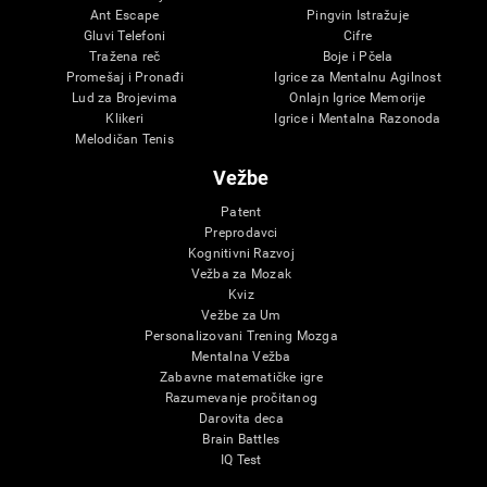
Ant Escape
Pingvin Istražuje
Gluvi Telefoni
Cifre
Tražena reč
Boje i Pčela
Promešaj i Pronađi
Igrice za Mentalnu Agilnost
Lud za Brojevima
Onlajn Igrice Memorije
Klikeri
Igrice i Mentalna Razonoda
Melodičan Tenis
Vežbe
Patent
Preprodavci
Kognitivni Razvoj
Vežba za Mozak
Kviz
Vežbe za Um
Personalizovani Trening Mozga
Mentalna Vežba
Zabavne matematičke igre
Razumevanje pročitanog
Darovita deca
Brain Battles
IQ Test