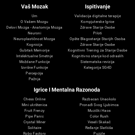
Vaš Mozak
Ispitivanje
Um
Validacija digitalne terapije
O Vašem Mozgu
Kompjuterske Igrice
Delovi Mozga - Anatomija Mozga
Zdrave Starije Osobe
Neuroni
Piloti
Neuroplastičnost Mozga
Opšte Blagostanje Starijih Osoba
Kognicija
Zdrave Starije Osobe
Gubitak Memorije
Kognitivni Trening za Starije Osobe
Intelektualne Smetnje
Kognitivno stanje kod odraslih
Moždane Funkcije
Sistematska revizija
Izvršne Funkcije
Kategorija SG4D
Percepcija
Pažnja
Igrice I Mentalna Razonoda
Chess Online
Razbacan Unaokolo
Mini ukrštenica
Pronađi Svog Ljubimca
Fruit Frenzy
Muzički Haos
Pipe Panic
Color Rush
Crystal Miner
Veseli Skakač
Solitaire
Ređanje Slatkiša
Robo Factory
Puzzle