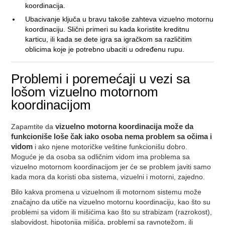
koordinacija.
Ubacivanje ključa u bravu takoše zahteva vizuelno motornu
koordinaciju. Slični primeri su kada koristite kreditnu
karticu, ili kada se dete igra sa igračkom sa različitim
oblicima koje je potrebno ubaciti u određenu rupu.
Problemi i poremećaji u vezi sa
lošom vizuelno motornom
koordinacijom
Zapamtite da
vizuelno motorna koordinacija može da
funkcioniše loše čak iako osoba nema problem sa očima i
vidom
i ako njene motoričke veštine funkcionišu dobro.
Moguće je da osoba sa odličnim vidom ima problema sa
vizuelno motornom koordinacijom jer će se problem javiti samo
kada mora da koristi oba sistema, vizuelni i motorni, zajedno.
Bilo kakva promena u vizuelnom ili motornom sistemu može
značajno da utiče na vizuelno motornu koordinaciju, kao što su
problemi sa vidom ili mišićima kao što su strabizam (razrokost),
slabovidost, hipotonija mišića, problemi sa ravnotežom, ili