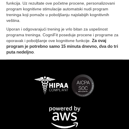
funkcija. Uz rezultate ove početne procene, personalizovani
program kognitivne stimulacije automatski nudi program
treninga koji pomaže u poboljšanju najslabijih kognitivnih
veština.
Uporan i odgovarajući trening je vrlo bitan za uspešnost
programa treninga. CogniFit poseduje procene i programe za
oporavak i poboljšanje ove kognitivne funkcije.
Za ovaj
program je potrebno samo 15 minuta dnevno, dva do tri
puta nedeljno
.