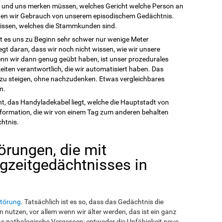
n und uns merken müssen, welches Gericht welche Person an
achen wir Gebrauch von unserem episodischem Gedächtnis.
 wissen, welches die Stammkunden sind.
lt es uns zu Beginn sehr schwer nur wenige Meter
egt daran, dass wir noch nicht wissen, wie wir unsere
n wir dann genug geübt haben, ist unser prozedurales
iten verantwortlich, die wir automatisiert haben. Das
d zu steigen, ohne nachzudenken. Etwas vergleichbares
n.
t, das Handyladekabel liegt, welche die Hauptstadt von
Information, die wir von einem Tag zum anderen behalten
htnis.
örungen, die mit
gzeitgedächtnisses in
törung
. Tatsächlich ist es so, dass das Gedächtnis die
 nutzen, vor allem wenn wir älter werden, das ist ein ganz
s pathologische Vergessen: entweder die Unfähigkeit neue