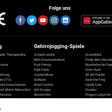
Folge uns
g
Gehirnjogging-Spiele
taler Therapeutika
Schach online
Scrambled
Mini-Kreuzworträtsel
Finde dein Hausti
hsene
Fruit Frenzy
Musikalische Paa
Pipe Panic
Color Rush
wertung
Crystal Miner
3D Art Puzzle
en (iTV)
Solitaire
Save the Frog
teren Erwachsenen
Robo Factory
Candy Line
and älterer Menschen
Ant Escape
Puzzles
Revision
Neonlichter
Pinguin-Labyrinth
D
Wegbeschreibung
Digits
Bilderrätsel
Bunte Biene
s
Schreibtisch
Knallbiene