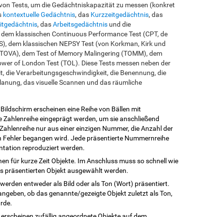
 von Tests, um die Gedächtniskapazität zu messen (konkret
s
kontextuelle Gedächtnis
, das
Kurzzeitgedächtnis
, das
eitgedächtnis
, das
Arbeitsgedächtnis
und die
f dem klassischen Continuous Performance Test (CPT, de
), dem klassischen NEPSY Test (von Korkman, Kirk und
n (TOVA), dem Test of Memory Malingering (TOMM), dem
ower of London Test (TOL). Diese Tests messen neben der
t, die Verarbeitungsgeschwindigkeit, die Benennung, die
lanung, das visuelle Scannen und das räumliche
 Bildschirm erscheinen eine Reihe von Bällen mit
e Zahlenreihe eingeprägt werden, um sie anschließend
Zahlenreihe nur aus einer einzigen Nummer, die Anzahl der
n Fehler begangen wird. Jede präsentierte Nummernreihe
ntation reproduziert werden.
inen für kurze Zeit Objekte. Im Anschluss muss so schnell wie
s präsentierten Objekt ausgewählt werden.
 werden entweder als Bild oder als Ton (Wort) präsentiert.
angeben, ob das genannte/gezeigte Objekt zuletzt als Ton,
urde.
s erscheinen zufällig angeordnete Objekte auf dem