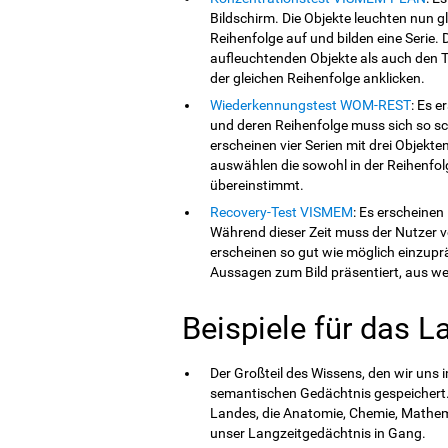
Bildschirm. Die Objekte leuchten nun g
Reihenfolge auf und bilden eine Serie.
aufleuchtenden Objekte als auch den T
der gleichen Reihenfolge anklicken.
Wiederkennungstest WOM-REST
: Es e
und deren Reihenfolge muss sich so sc
erscheinen vier Serien mit drei Objekte
auswählen die sowohl in der Reihenfolg
übereinstimmt.
Recovery-Test VISMEM
: Es erscheinen
Während dieser Zeit muss der Nutzer ve
erscheinen so gut wie möglich einzup
Aussagen zum Bild präsentiert, aus we
Beispiele für das L
Der Großteil des Wissens, den wir uns
semantischen Gedächtnis gespeichert. 
Landes, die Anatomie, Chemie, Mathema
unser Langzeitgedächtnis in Gang.