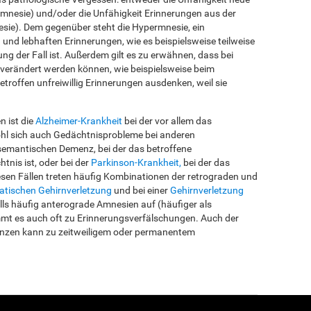
mnesie) und/oder die Unfähigkeit Erinnerungen aus der
sie). Dem gegenüber steht die Hypermnesie, ein
en und lebhaften Erinnerungen, wie es beispielsweise teilweise
g der Fall ist. Außerdem gilt es zu erwähnen, dass bei
verändert werden können, wie beispielsweise beim
roffen unfreiwillig Erinnerungen ausdenken, weil sie
 ist die
Alzheimer-Krankheit
bei der vor allem das
ohl sich auch Gedächtnisprobleme bei anderen
 semantischen Demenz, bei der das betroffene
nis ist, oder bei der
Parkinson-Krankheit,
bei der das
iesen Fällen treten häufig Kombinationen der retrograden und
atischen Gehirnverletzung
und bei einer
Gehirnverletzung
lls häufig anterograde Amnesien auf (häufiger als
mmt es auch oft zu Erinnerungsverfälschungen. Auch der
nzen kann zu zeitweiligem oder permanentem