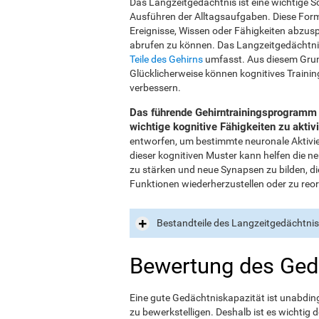
Das Langzeitgedächtnis ist eine wichtige S
Ausführen der Alltagsaufgaben. Diese Form 
Ereignisse, Wissen oder Fähigkeiten abzus
abrufen zu können. Das Langzeitgedächtnis i
Teile des Gehirns
umfasst. Aus diesem Grund
Glücklicherweise können kognitives Traini
verbessern.
Das führende Gehirntrainingsprogramm v
wichtige kognitive Fähigkeiten zu aktiv
entworfen, um bestimmte neuronale Aktivie
dieser kognitiven Muster kann helfen die n
zu stärken und neue Synapsen zu bilden, die
Funktionen wiederherzustellen oder zu reor
Bestandteile des Langzeitgedächtni
Bewertung des Ged
Eine gute Gedächtniskapazität ist unabdin
zu bewerkstelligen. Deshalb ist es wichti