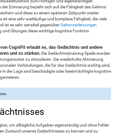
chlüsselfunktion zum richtigen und eigenständigen
der Erinnerung bezieht sich auf die Fähigkeit des Gehirns
peichern und diese zu einem späteren Zeitpunkt wieder
st eine sehr weitläufige und komplexe Fähigkeit, die viele
 ist es sehr sensibel gegenüber
Gehirnverletzungen
.
ng und Übungen diese wichtige kognitive Funktion
on CogniFit erlaubt es, das Gedächtnis und andere
ieren und zu stärken.
Die Gedächtnistraining-Spiele wurden
rungsmuster zu stimulieren. Die wiederholte Aktivierung
euronalen Verbindungen, die für das Gedächtnis wichtig sind,
 in der Lage sind beschädigte oder beeinträchtigte kognitive
ganisieren.
sses
ächtnisses
gbar, um alltägliche Aufgaben eigenständig und ohne Fehler
g den Zustand unseres Gedächtnisses zu kennen und zu