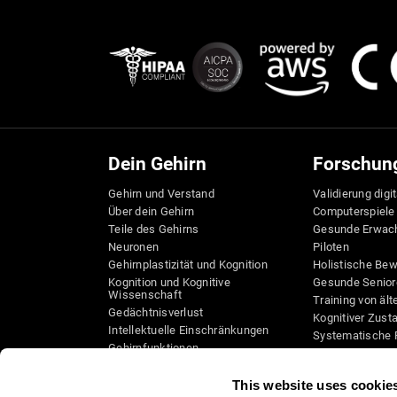
Dein Gehirn
Forschun
Gehirn und Verstand
Validierung digi
Über dein Gehirn
Computerspiele
Teile des Gehirns
Gesunde Erwac
Neuronen
Piloten
Gehirnplastizität und Kognition
Holistische Be
Kognition und Kognitive
Gesunde Senior
Wissenschaft
Training von äl
Gedächtnisverlust
Kognitiver Zust
Intellektuelle Einschränkungen
Systematische 
Gehirnfunktionen
Taxonomie SG4
Exekutive Funktionen
Koordination
This website uses cookie