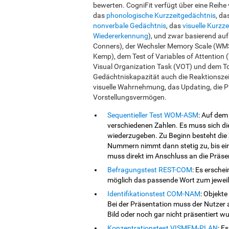
bewerten. CogniFit verfügt über eine Reihe
das
phonologische Kurzzeitgedächtnis
, da
nonverbale Gedächtnis
, das
visuelle Kurzz
Wiedererkennung
), und zwar basierend au
Conners), der Wechsler Memory Scale (WMS
Kemp), dem Test of Variables of Attentio
Visual Organization Task (VOT) und dem T
Gedächtniskapazität auch die Reaktionszei
visuelle Wahrnehmung, das Updating, die P
Vorstellungsvermögen.
Sequentieller Test WOM-ASM
: Auf dem
verschiedenen Zahlen. Es muss sich di
wiederzugeben. Zu Beginn besteht die 
Nummern nimmt dann stetig zu, bis ei
muss direkt im Anschluss an die Präse
Befragungstest REST-COM
: Es ersche
möglich das passende Wort zum jeweil
Identifikationstest COM-NAM
: Objekte
Bei der Präsentation muss der Nutzer 
Bild oder noch gar nicht präsentiert w
Konzentrationstest VISMEM-PLAN
: E