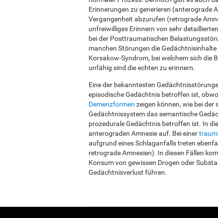
Erinnerungen zu generieren (anterograde A
Vergangenheit abzurufen (retrograde Amne
unfreiwilliges Erinnern von sehr detailliert
bei der Posttraumatischen Belastungsstörun
manchen Störungen die Gedächtnisinhalte 
Korsakow-Syndrom, bei welchem sich die Bet
unfähig sind die echten zu erinnern.
Eine der bekanntesten Gedächtnisstörungen
episodische Gedächtnis betroffen ist, obw
Demenzformen
zeigen können, wie bei der
Gedächtnissystem das semantische Gedächt
prozedurale Gedächtnis betroffen ist. In d
anterograden Amnesie auf. Bei einer
traum
aufgrund eines Schlaganfalls treten ebenfa
retrograde Amnesien). In diesen Fällen ko
Konsum von gewissen Drogen oder Substa
Gedächtnisverlust führen.