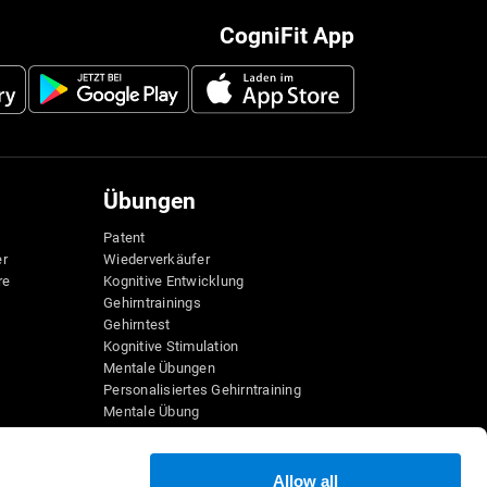
CogniFit App
Übungen
Patent
er
Wiederverkäufer
re
Kognitive Entwicklung
Gehirntrainings
Gehirntest
Kognitive Stimulation
Mentale Übungen
Personalisiertes Gehirntraining
Mentale Übung
Lustige Mathe-Spiele
Leseverständnis
Hochbegabte Kinder
Allow all