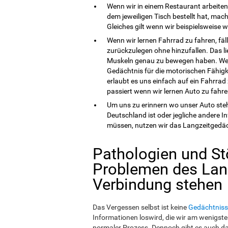
Wenn wir in einem Restaurant arbeite
dem jeweiligen Tisch bestellt hat, m
Gleiches gilt wenn wir beispielsweise
Wenn wir lernen Fahrrad zu fahren, fäl
zurückzulegen ohne hinzufallen. Das li
Muskeln genau zu bewegen haben. Wen
Gedächtnis für die motorischen Fähigke
erlaubt es uns einfach auf ein Fahrra
passiert wenn wir lernen Auto zu fahre
Um uns zu erinnern wo unser Auto steh
Deutschland ist oder jegliche andere 
müssen, nutzen wir das Langzeitgedäc
Pathologien und St
Problemen des Lan
Verbindung stehen
Das Vergessen selbst ist keine
Gedächtniss
Informationen loswird, die wir am wenigsten
normaler Prozess. Dennoch gibt es auch da