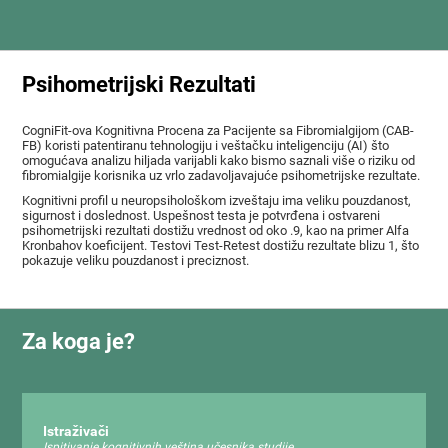
Psihometrijski Rezultati
CogniFit-ova Kognitivna Procena za Pacijente sa Fibromialgijom (CAB-
FB) koristi patentiranu tehnologiju i veštačku inteligenciju (AI) što
omogućava analizu hiljada varijabli kako bismo saznali više o riziku od
fibromialgije korisnika uz vrlo zadavoljavajuće psihometrijske rezultate.
Kognitivni profil u neuropsihološkom izveštaju ima veliku pouzdanost,
sigurnost i doslednost. Uspešnost testa je potvrđena i ostvareni
psihometrijski rezultati dostižu vrednost od oko .9, kao na primer Alfa
Kronbahov koeficijent. Testovi Test-Retest dostižu rezultate blizu 1, što
pokazuje veliku pouzdanost i preciznost.
Za koga je?
Istraživači
Ispitivanje kognitivnih veština učesnika studije