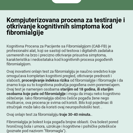
Kompjuterizovana procena za testiranje i
otkrivanje kognitivnih simptoma kod
fibromialgije
Kognitivna Procena za Pacijente sa Fibromialgijom (CAB-FB) je
profesionalni alat, koji se sastoji od testova i digitalnih zadataka
usmerenih na brzo i precizno otkrivanje prisustva simptoma,
karakteristika i nedostataka kod kognitivnih procesa pogođenih
fibromialgijom.
Ovaj inovativni onlajn test za fibromialgiju je naučno sredstvo koje
omogućava kompletan kognitivni pregled, otkrivanje prednosti i
slabosti,
procenjivanje indeksa rizika
od fibromialgije i fibromagle i da
znamo koja su to kognitivna područja pogođena ovim poremećajem.
Ovaj test je namenjen osobama
starijim od 18 godina, ili starijim
osobama koje pate od fibromialgije
i mogu da imaju neko kognitivno
oštećenje. Iako fibromialgija obično češće pogađa žene nego
muškarce, ova procena je svima od koristi. Bilo koji pojedinac ili
stručnjak može lako da koristi ovaj neuropsihološki test. .
Ovaj onlajn test za fibromialgiju
traje 30-40 minuta.
.
Fibromialgija je bolest koja pogađa brojne oblasti. Ova bolest pored
hroničnog bola i umora, uzrokuje i kognitivne i psihičke poteškoće
(poznate pod nazivom "fibromagla").