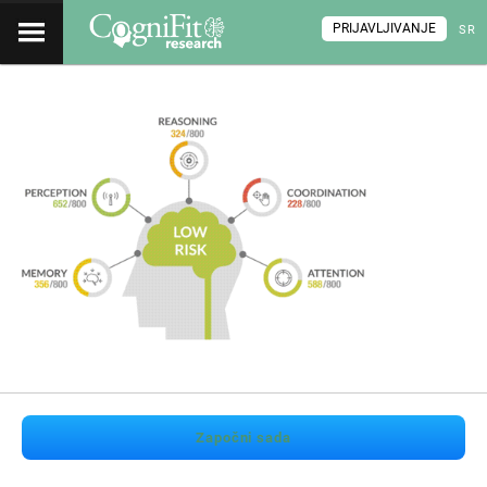
PRIJAVLJIVANJE
SR
Započni sada