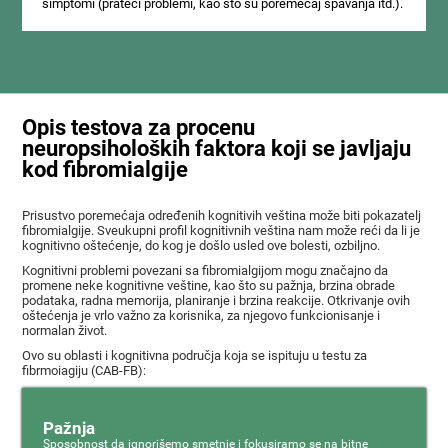
simptomi (prateći problemi, kao što su poremećaj spavanja itd.).
Opis testova za procenu
neuropsiholoških faktora koji se javljaju
kod fibromialgije
Prisustvo poremećaja određenih kognitivih veština može biti pokazatelj
fibromialgije. Sveukupni profil kognitivnih veština nam može reći da li je
kognitivno oštećenje, do kog je došlo usled ove bolesti, ozbiljno.
Kognitivni problemi povezani sa fibromialgijom mogu značajno da
promene neke kognitivne veštine, kao što su pažnja, brzina obrade
podataka, radna memorija, planiranje i brzina reakcije. Otkrivanje ovih
oštećenja je vrlo važno za korisnika, za njegovo funkcionisanje i
normalan život.
Ovo su oblasti i kognitivna područja koja se ispituju u testu za
fibrmoiagiju (CAB-FB):
Pažnja
Sposobnost da ignorišemo smetnje i fokusiramo se na bitne