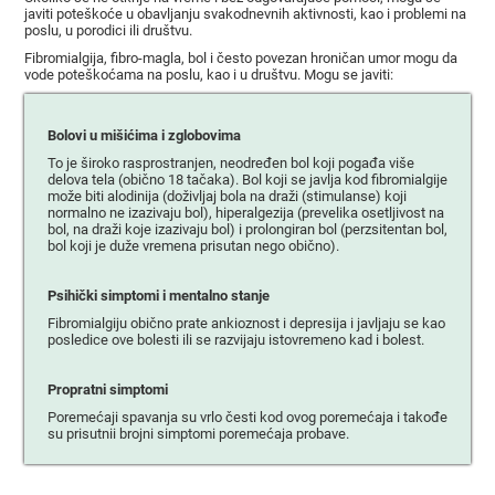
javiti poteškoće u obavljanju svakodnevnih aktivnosti, kao i problemi na
poslu, u porodici ili društvu.
Fibromialgija, fibro-magla, bol i često povezan hroničan umor mogu da
vode poteškoćama na poslu, kao i u društvu. Mogu se javiti:
Bolovi u mišićima i zglobovima
To je široko rasprostranjen, neodređen bol koji pogađa više
delova tela (obično 18 tačaka). Bol koji se javlja kod fibromialgije
može biti alodinija (doživljaj bola na draži (stimulanse) koji
normalno ne izazivaju bol), hiperalgezija (prevelika osetljivost na
bol, na draži koje izazivaju bol) i prolongiran bol (perzsitentan bol,
bol koji je duže vremena prisutan nego obično).
Psihički simptomi i mentalno stanje
Fibromialgiju obično prate ankioznost i depresija i javljaju se kao
posledice ove bolesti ili se razvijaju istovremeno kad i bolest.
Propratni simptomi
Poremećaji spavanja su vrlo česti kod ovog poremećaja i takođe
su prisutnii brojni simptomi poremećaja probave.