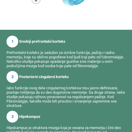
1
Srednji prefrontalni korteks
Prefrontalni korteks je zadužen za izvršne funkcije, pažnju i radnu
memoriju, koje su obično pogođene kod ljudi koji pate od fubromialgije.
Nekoliko studija pokazuje opadanje gustine sive materije u ovim
područjima mozga kod osoba koje pate od fibromialgije.
2
Posteriorni cingularni korteks
Iako funkcije ovog dela cingularnog korteksa nisu jasno definisane,
postoje mišljenja da su deo dugoročne memorije. Sa druge strane, neke
studije pokazuju njihovu povezanost sa regulisanjem pažnje. Kod
Fibromialgije, takođe može biti prisutno i smanjenje zapremine ove
strukture.
3
Hipokampus
Hipokampus je struktura mozga koja je vezana za memoriju i čini deo