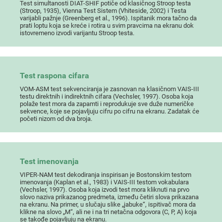
Test simultanosti DIAT-SHIF potiče od klasičnog Stroop testa
(Stroop, 1935), Vienna Test Sistem (Vhiteside, 2002) i Testa
varijabli pažnje (Greenberg et al., 1996). Ispitanik mora tačno da
prati loptu koja se kreće i rotira u svim pravcima na ekranu dok
istovremeno izvodi varijantu Stroop testa.
Test raspona cifara
VOM-ASM test sekvenciranja je zasnovan na klasičnom VAIS-III
testu direktnih i indirektnih cifara (Vechsler, 1997). Osoba koja
polaže test mora da zapamti i reprodukuje sve duže numeričke
sekvence, koje se pojavljuju cifru po cifru na ekranu. Zadatak će
početi nizom od dva broja.
Test imenovanja
VIPER-NAM test dekodiranja inspirisan je Bostonskim testom
imenovanja (Kaplan et al., 1983) i VAIS-III testom vokabulara
(Vechsler, 1997). Osoba koja izvodi test mora kliknuti na prvo
slovo naziva prikazanog predmeta, između četiri slova prikazana
na ekranu. Na primer, u slučaju slike „jabuke“, ispitivač mora da
klikne na slovo „M“, ali ne i na tri netačna odgovora (C, P, A) koja
se takođe pojavljuju na ekranu.