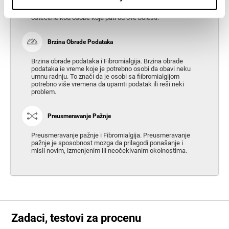
cilja u budućnosti. Planiranje, izvršne funkcije,
rasuđivanje ili sposobnost donošenja odluka mogu biti
oštećene kod osobe koja pati od ove bolesti.
Brzina Obrade Podataka
Brzina obrade podataka i Fibromialgija. Brzina obrade
podataka ie vreme koje je potrebno osobi da obavi neku
umnu radnju. To znači da je osobi sa fiibromialgijom
potrebno više vremena da upamti podatak ili reši neki
problem.
Preusmeravanje Pažnje
Preusmeravanje pažnje i Fibromialgija. Preusmeravanje
pažnje je sposobnost mozga da prilagodi ponašanje i
misli novim, izmenjenim ili neočekivanim okolnostima.
Zadaci, testovi za procenu