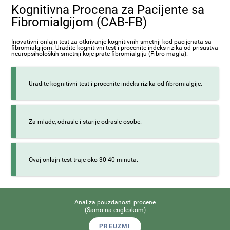
Kognitivna Procena za Pacijente sa
Fibromialgijom (CAB-FB)
Inovativni onlajn test za otkrivanje kognitivnih smetnji kod pacijenata sa
fibromialgijom. Uradite kognitivni test i procenite indeks rizika od prisustva
neuropsiholoških smetnji koje prate fibromialgiju (Fibro-magla).
Uradite kognitivni test i procenite indeks rizika od fibromialgije.
Za mlađe, odrasle i starije odrasle osobe.
Ovaj onlajn test traje oko 30-40 minuta.
Analiza pouzdanosti procene
(Samo na engleskom)
PREUZMI