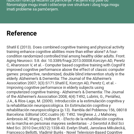
različitih funkcija vezanih za pamćenje. Pacijenti koji pate od
fibromialgije mogu imati i oštećenje ove strukture i zbog toga mogu
imati probleme sa pamćenjem.
Reference
Shatil E (2013). Does combined cognitive training and physical activity
training enhance cognitive abilities more than either alone? A four-
condition randomized controlled trial among healthy older adults. Front.
Aging Neurosci. 5:8. doi: 10.3389/fnagi.2013.00008.Korczyn AD, Peretz
C, Aharonson V, et al. - Computer based cognitive training with CogniFit
improved cognitive performance above the effect of classic computer
games: prospective, randomized, double blind intervention study in the
elderly. Alzheimer's & Dementia: The Journal of the Alzheimer's
Association 2007; 3(3):S171.Shatil E, Korczyn AD, Peretz C, et al. -
Improving cognitive performance in elderly subjects using
computerized cognitive training - Alzheimer's & Dementia: The Journal
of the Alzheimer's Association 2008; 4(4):T492, Lubrini, G., Periáñez,
J.A., & Ríos-Lago, M. (2009). Introducción a la estimulación cognitiva y
la rehabilitación neuropsicológica. En Estimulación cognitiva y
rehabilitación neuropsicológica (p.13). Rambla del Poblenou 156, 08018
Barcelona: Editorial UOC.cuatro (4): T492. Verghese J, J Mahoney,
Ambrosio AF, Wang C, Holtzer R. - Efecto de la rehabilitación cognitiva
en la marcha en personas mayores sedentarias - J Gerontol A Biol Sci
Med Sci. 2010 Dec;65(12):1338-43. Evelyn Shatil, Jaroslava Mikulecká,
Francesco Bellotti, Vladimír Burěs - Novel Television-Based Cognitive