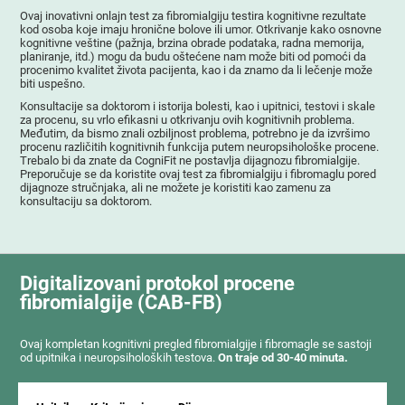
Ovaj inovativni onlajn test za fibromialgiju testira kognitivne rezultate
kod osoba koje imaju hronične bolove ili umor. Otkrivanje kako osnovne
kognitivne veštine (pažnja, brzina obrade podataka, radna memorija,
planiranje, itd.) mogu da budu oštećene nam može biti od pomoći da
procenimo kvalitet života pacijenta, kao i da znamo da li lečenje može
biti uspešno.
Konsultacije sa doktorom i istorija bolesti, kao i upitnici, testovi i skale
za procenu, su vrlo efikasni u otkrivanju ovih kognitivnih problema.
Međutim, da bismo znali ozbiljnost problema, potrebno je da izvršimo
procenu različitih kognitivnih funkcija putem neuropsihološke procene.
Trebalo bi da znate da CogniFit ne postavlja dijagnozu fibromialgije.
Preporučuje se da koristite ovaj test za fibromialgiju i fibromaglu pored
dijagnoze stručnjaka, ali ne možete je koristiti kao zamenu za
konsultaciju sa doktorom.
Digitalizovani protokol procene
fibromialgije (CAB-FB)
Ovaj kompletan kognitivni pregled fibromialgije i fibromagle se sastoji
od upitnika i neuropsiholoških testova.
On traje od 30-40 minuta.