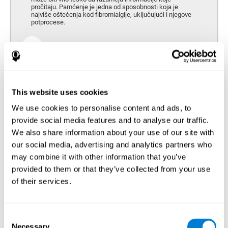
pročitaju. Pamćenje je jedna od sposobnosti koja je
najviše oštećenja kod fibromialgije, uključujući i njegove
potprocese.
Radna Memorija
Radna memorija se može definisati kao skup procesa koji
nam omogućavaju da privremeno upamtimo i
manipulišemo informacijama potrebnim za obavljanje
složenih kognitivnih zadataka kao što su to razumevanje
This website uses cookies
govora, čitanje, matematičke veštine, učenje, ili
rasuđivanje. Ljudi koji pate od fibromialgije imaju lošiju
We use cookies to personalise content and ads, to
radnu memoriju u odnosu na ljude koji nemaju ovaj
problem. To u velikoj meri utiče na obavljanje složenih
provide social media features and to analyse our traffic.
kognitivnih zadataka.
We also share information about your use of our site with
our social media, advertising and analytics partners who
Imenovanje
may combine it with other information that you’ve
provided to them or that they’ve collected from your use
Imenovanje i Fibromialgija. Imenovanje je sposobnost da
imenujemo neki predmet, osobu, mesto, sadržaj, ili ideju
of their services.
pravim nazivom. Rečitost i sposobnost da pronađemo
pravu reč su često oštećene kod osoba koje pate od
fibromialgije.
Consent
Necessary