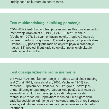
i udaljenosti od kursora do centra mete.
Test multimodalnog leksičkog pamćenja
COM-NAM identifikacioni test je zasnovan na Bostonskom testu
imenovanja (Kaplan et al., 1983) i VAIS-III testu rečnika
(Vechsler, 1997). Za svaki prikazani objekat, ispitivač mora da
izabere između tri mogućnosti: 1) objekat je prvi put predstavljen
u zadatku, 2) poslednji put kada se objekat pojavio pročitan je
naglas ili 3) poslednji put kada se objekat pojavio. objekat je
predstavljen kao slika.
Test opsega vizuelne radne memorije
VISMEM-PLAN test koncentracije je koristio Corsi block-tapping
test (Corsi, 1972; Kessels et al., 2000; Vechsler, 1945) kao
referencu. U prvom delu zadatka, neki krugovi su osvetljeni,
unutar fiksnog skupa krugova. Osoba koja polaže test mora da
zapamti koji su krugovi osvetljeni, a zatim da pokuša da
reprodukuje redosled u ispravnom redosledu. U drugom delu
zadatka dodaje se kašnjenje od 4 sekunde između prvog i drugog
ekrana, kako bi se povećalo vreme koje korisnik mora da zadrži
informaciju.