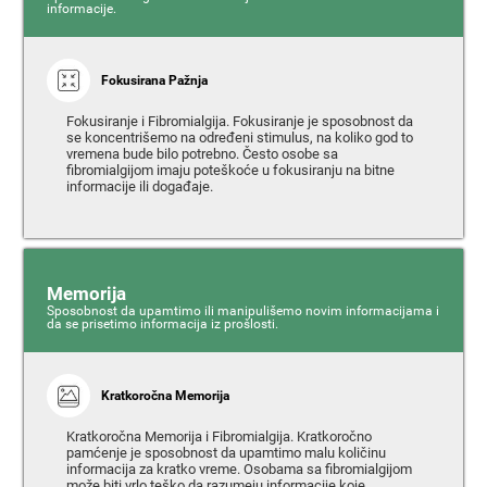
informacije.
Fokusirana Pažnja
Fokusiranje i Fibromialgija. Fokusiranje je sposobnost da
se koncentrišemo na određeni stimulus, na koliko god to
vremena bude bilo potrebno. Često osobe sa
fibromialgijom imaju poteškoće u fokusiranju na bitne
informacije ili događaje.
Memorija
Sposobnost da upamtimo ili manipulišemo novim informacijama i
da se prisetimo informacija iz prošlosti.
Kratkoročna Memorija
Kratkoročna Memorija i Fibromialgija. Kratkoročno
pamćenje je sposobnost da upamtimo malu količinu
informacija za kratko vreme. Osobama sa fibromialgijom
može biti vrlo teško da razumeju informacije koje