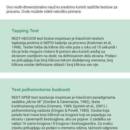
Ovo multi-dimenzionalno naučno sredstvo koristi različite testove za
procenu. Ovde možete videti nekoliko primera:
Tapping Test
REST-HECOOR test brzine inspirisan je klasičnim testom
tapkanja prstima iz NEPSI baterije za procenu (Korkman et al.,
1998). Tester treba da klikne što više puta u roku od 10 sekundi i
što je brže moguće mišem ili prstom ako koristi uređaj sa
ekranom osetljivim na dodir, na definisanom delu ekrana. Podaci
se prikupljaju kao broj klikova tokom dodeljenog vremena, broj
klikova unutar definisane oblasti i broj klikova van nje.
Test psihomotorne budnosti
REST-SPER test rezolucije inspirisan je klasičnim paradigmama
zadatka „idi/ne idi“ (Gordon & Caramazza, 1982), testa
kontinuiranog učinka (Conners, 1989; Epstein et al., 2001) i
psihomotornog nadzora (Dinges & Povell, 1985). Osoba koja
polaže test mora brzo kliknuti na krugove koji se pojavljuju na
ekranu i zanemariti šestouglove, ako se pojave. U zadatku se
nalazi 16 samo krugova i 8 krugova i šestougaonika. Za svaku
stavku prikupljaju se podaci o vremenu odziva, tačnosti odgovora