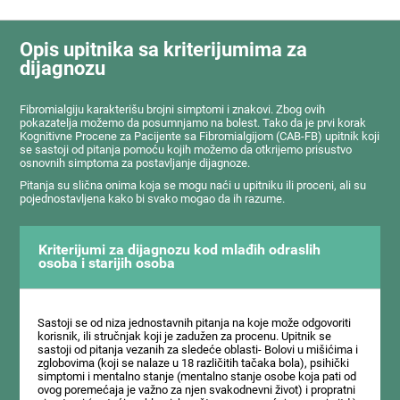
Opis upitnika sa kriterijumima za
dijagnozu
Fibromialgiju karakterišu brojni simptomi i znakovi. Zbog ovih
pokazatelja možemo da posumnjamo na bolest. Tako da je prvi korak
Kognitivne Procene za Pacijente sa Fibromialgijom (CAB-FB) upitnik koji
se sastoji od pitanja pomoću kojih možemo da otkrijemo prisustvo
osnovnih simptoma za postavljanje dijagnoze.
Pitanja su slična onima koja se mogu naći u upitniku ili proceni, ali su
pojednostavljena kako bi svako mogao da ih razume.
Kriterijumi za dijagnozu kod mlađih odraslih
osoba i starijih osoba
Sastoji se od niza jednostavnih pitanja na koje može odgovoriti
korisnik, ili stručnjak koji je zadužen za procenu. Upitnik se
sastoji od pitanja vezanih za sledeće oblasti- Bolovi u mišićima i
zglobovima (koji se nalaze u 18 različitih tačaka bola), psihički
simptomi i mentalno stanje (mentalno stanje osobe koja pati od
ovog poremećaja je važno za njen svakodnevni život) i propratni