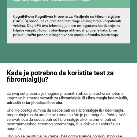
CogniFit-ova Kognitivna Procena za Pacijente sa Fibromialgijom
(CAB-FB) omogućava precizno testiranje velikog broja kognitivnih
veština. CogniFit-ova tehnologija nam omogućava ispitivanje na
hiljade varijabli tokom obavljanja aktivnosti procene kako bi se
prikupili važni podaci o kognitivnom stanju učesnika ispitivanja.
Kada je potrebno da koristite test za
fibromialgiju?
Uz ovaj set procena je moguće proceniti rizik od prisustva simptoma i
kognitivnih smetnji vezanih za
Fibromialgiju ili Fibro-maglu kod mladih,
odraslih i starijih odraslih osoba
.
Ukoliko postoji sumnja da osoba pati od Fibromialgije ili Fibro-magle,
preporučujemo da uradite ovu procenu što je pre moguće. Postoji veća
verovatnoća da osoba pati od fibromialgije ako na primer pati od
posttraumatskog stresnog poremećaja, ili je doživela saobraćajnu
nesreću.
Ukoliko se ne otkrije na vreme i bez odgovarajuće pomoći, mogu se