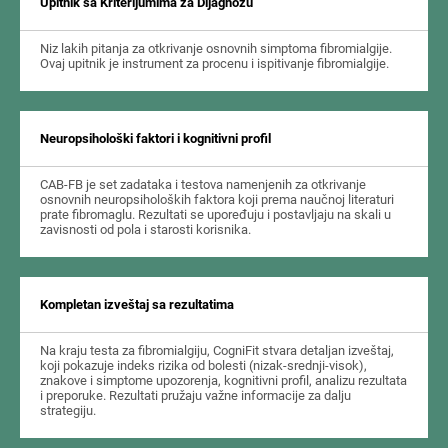
Upitnik sa Kriterijumima za Dijagnozu
Niz lakih pitanja za otkrivanje osnovnih simptoma fibromialgije.
Ovaj upitnik je instrument za procenu i ispitivanje fibromialgije.
Neuropsihološki faktori i kognitivni profil
CAB-FB je set zadataka i testova namenjenih za otkrivanje
osnovnih neuropsiholoških faktora koji prema naučnoj literaturi
prate fibromaglu. Rezultati se upoređuju i postavljaju na skali u
zavisnosti od pola i starosti korisnika.
Kompletan izveštaj sa rezultatima
Na kraju testa za fibromialgiju, CogniFit stvara detaljan izveštaj,
koji pokazuje indeks rizika od bolesti (nizak-srednji-visok),
znakove i simptome upozorenja, kognitivni profil, analizu rezultata
i preporuke. Rezultati pružaju važne informacije za dalju
strategiju.