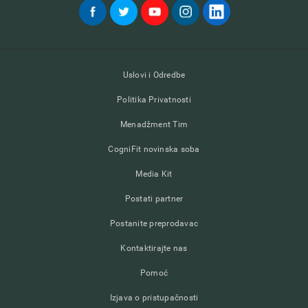
Uslovi i Odredbe
Politika Privatnosti
Menadžment Tim
CogniFit novinska soba
Media Kit
Postati partner
Postanite preprodavac
Kontaktirajte nas
Pomoć
Izjava o pristupačnosti