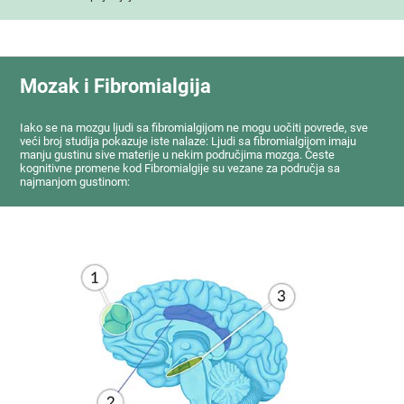
Mozak i Fibromialgija
Iako se na mozgu ljudi sa fibromialgijom ne mogu uočiti povrede, sve
veći broj studija pokazuje iste nalaze: Ljudi sa fibromialgijom imaju
manju gustinu sive materije u nekim područjima mozga. Česte
kognitivne promene kod Fibromialgije su vezane za područja sa
najmanjom gustinom: