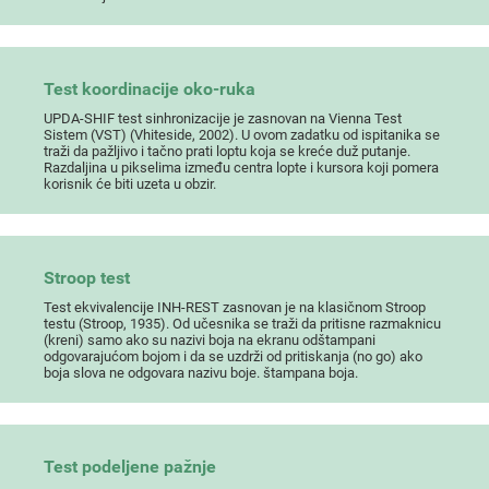
Test koordinacije oko-ruka
UPDA-SHIF test sinhronizacije je zasnovan na Vienna Test
Sistem (VST) (Vhiteside, 2002). U ovom zadatku od ispitanika se
traži da pažljivo i tačno prati loptu koja se kreće duž putanje.
Razdaljina u pikselima između centra lopte i kursora koji pomera
korisnik će biti uzeta u obzir.
Stroop test
Test ekvivalencije INH-REST zasnovan je na klasičnom Stroop
testu (Stroop, 1935). Od učesnika se traži da pritisne razmaknicu
(kreni) samo ako su nazivi boja na ekranu odštampani
odgovarajućom bojom i da se uzdrži od pritiskanja (no go) ako
boja slova ne odgovara nazivu boje. štampana boja.
Test podeljene pažnje