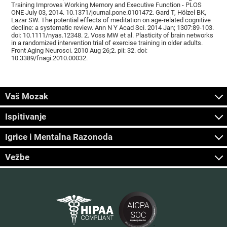
Training Improves Working Memory and Executive Function - PLOS
ONE July 03, 2014. 10.1371/journal.pone.0101472. Gard T, Hölzel BK,
Lazar SW. The potential effects of meditation on age-related cognitive
decline: a systematic review. Ann N Y Acad Sci. 2014 Jan; 1307:89-103.
doi: 10.1111/nyas.12348. 2. Voss MW et al. Plasticity of brain networks
in a randomized intervention trial of exercise training in older adults.
Front Aging Neurosci. 2010 Aug 26;2. pii: 32. doi:
10.3389/fnagi.2010.00032.
Vaš Mozak
Ispitivanje
Igrice i Mentalna Razonoda
Vežbe